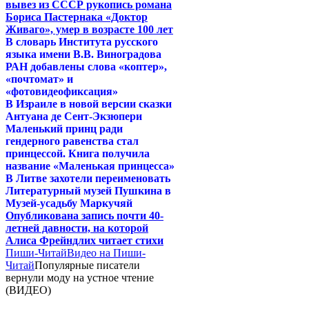
вывез из СССР рукопись романа
Бориса Пастернака «Доктор
Живаго», умер в возрасте 100 лет
В словарь Института русского
языка имени В.В. Виноградова
РАН добавлены слова «коптер»,
«почтомат» и
«фотовидеофиксация»
В Израиле в новой версии сказки
Антуана де Сент-Экзюпери
Маленький принц ради
гендерного равенства стал
принцессой. Книга получила
название «Маленькая принцесса»
В Литве захотели переименовать
Литературный музей Пушкина в
Музей-усадьбу Маркучяй
Опубликована запись почти 40-
летней давности, на которой
Алиса Фрейндлих читает стихи
Пиши-Читай
Видео на Пиши-
Читай
Популярные писатели
вернули моду на устное чтение
(ВИДЕО)