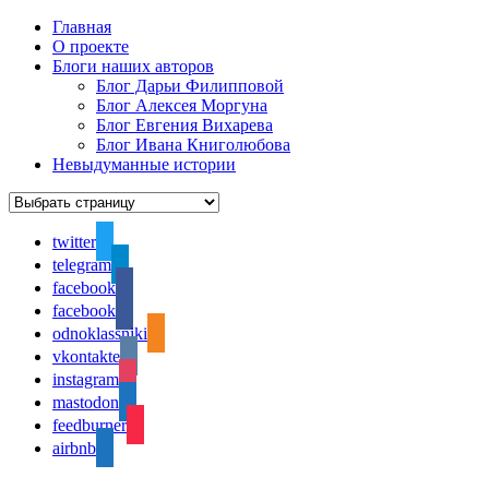
Главная
О проекте
Блоги наших авторов
Блог Дарьи Филипповой
Блог Алексея Моргуна
Блог Евгения Вихарева
Блог Ивана Книголюбова
Невыдуманные истории
twitter
telegram
facebook
facebook
odnoklassniki
vkontakte
instagram
mastodon
feedburner
airbnb