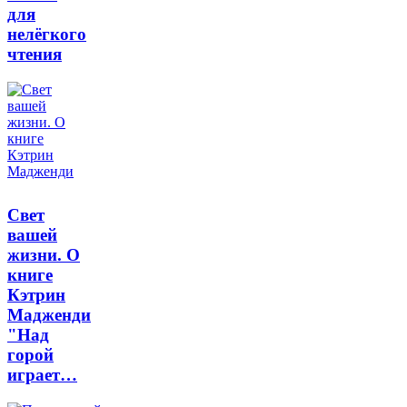
для
нелёгкого
чтения
Свет
вашей
жизни. О
книге
Кэтрин
Мадженди
"Над
горой
играет…