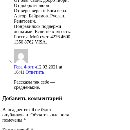
От благ своих добро твори.
От доброты люби.
От веры верь от Бога вера.
Автор. Байрамов. Руслан.
Ренатович.
Понравилось поддержи
деньгами. Если не в тягость.
Россия. Мой счет. 4276 4600
1350 8762 VISA.
Гера Фотич
12.03.2021 at
16:41
Ответить
Рассказы так себе —
средненькие.
Добавить комментарий
Ваш адрес email не будет
опубликован.
Обязательные поля
помечены
*
Комментарий
*