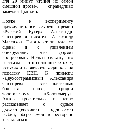
для 20 минут чтения не самой
смешной прозы», — справедливо
замечает Цыпкин.
Позже к эксперименту
присоединились лауреат премии
«Русский Букер» Александр
Снегирев и писатель Александр
Маленков. Читать стали уже со
сцены и с удивлением
обнаружили, что формат
востребован. Нельзя сказать, что
рассказы — это сплошное «ха-ха»,
«хи-хи» и на авторов ходят, как на
передачу КВН. К примеру,
«Двухсотграммовый» Александра
Снегирева — это настоящая
большая проза, сродни
толстовскому «Холстомеру».
Автор трогательно и живо
рассказывает о судьбе
двухсотграммовой одноглазой
рыбки, оберегаемой в ресторане
как талисман.