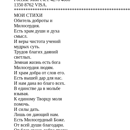
1350 8762 VISA.
**************************************************
МОИ СТИХИ
Обитель доброты и
Милосердия.
Есть храм души и духа
смысл.
И веры чистота учений
мудрых суть.
Трудов благих даяний
светлых.
Земная жизнь есть бога
Милосердия людям.
И храм добра от слов его.
Есть вышей дар для нас.
И нам дана во благо всех.
В единстве да в мольбе
взывая.
К единому Творцу моля
помочь.
И силы дать.
Лишь он дающий нам.
Есть Милосердный Боже.
От всей души благодари.