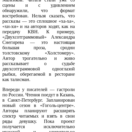
сцены и с удивлением
обнаружили, что формат
востребован. Нельзя сказать, что
рассказы — это сплошное «ха-ха»,
«хи-хи» и на авторов ходят, как на
передачу КВН. К примеру,
«Двухсотграммовый» Александра
Снегирева — это настоящая
большая проза, сродни
толстовскому «Холстомеру».
Автор трогательно и живо
рассказывает о судьбе
двухсотграммовой одноглазой
рыбки, оберегаемой в ресторане
как талисман.
Впереди у писателей — гастроли
по России. Чтения поедут в Казань,
в Санкт-Петербург. Запланирован
новый сезон в «Гоголь-центре».
Авторы планируют расширять
спектр читаемых и взять в свои
ряды девушку. Пока проект
получается исключительно
мужской и удивительно