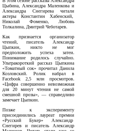
В этом сезоне рассказы Александра
Цыбина, Александра Маленкова и
Александра Снегирева читали
актеры Константин Хабенский,
Николай Фоменко, Любовь
Толкалина, Дмитрий Чеботарев.
Как признается организатор
чтений, писатель Александр
Цыпкин, никто не мог
предположить успеха затеи.
Понимание родилось случайно.
Ультракороткий рассказ Цыпкина
«Томатный сок» прочитал Данила
Козловский. Ролик набрал в
Faсebook 2,5 млн просмотров.
«Цифра совершенно невозможная
для 20 минут чтения не самой
смешной прозы», — справедливо
замечает Цыпкин.
Позже к эксперименту
присоединились лауреат премии
«Русский Букер» Александр
Снегирев и писатель Александр
Маленков. Читать стали уже со