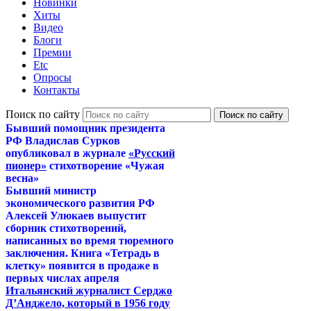
Новинки
Хиты
Видео
Блоги
Премии
Etc
Опросы
Контакты
Поиск по сайту
Бывший помощник президента
РФ Владислав Сурков
опубликовал в журнале
«Русский
пионер»
стихотворение «Чужая
весна»
Бывший министр
экономического развития РФ
Алексей Улюкаев выпустит
сборник стихотворений,
написанных во время тюремного
заключения. Книга «Тетрадь в
клетку» появится в продаже в
первых числах апреля
Итальянский журналист Серджо
Д’Анджело, который в 1956 году