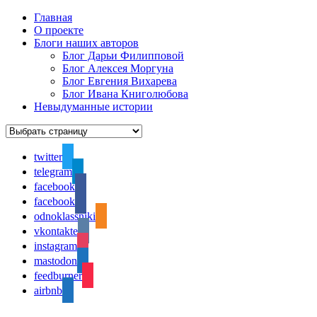
Главная
О проекте
Блоги наших авторов
Блог Дарьи Филипповой
Блог Алексея Моргуна
Блог Евгения Вихарева
Блог Ивана Книголюбова
Невыдуманные истории
twitter
telegram
facebook
facebook
odnoklassniki
vkontakte
instagram
mastodon
feedburner
airbnb