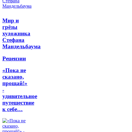
Мир и
грёзы
художника
Стефана
Мандельбаума
Рецензии
«Пока не
сказано,
прощай!»
-
удивительное
путешествие
к себе…