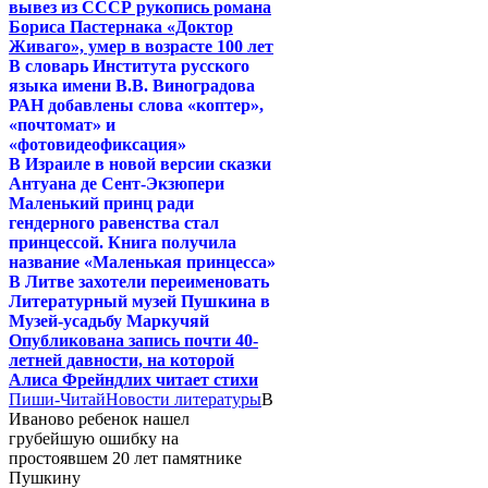
вывез из СССР рукопись романа
Бориса Пастернака «Доктор
Живаго», умер в возрасте 100 лет
В словарь Института русского
языка имени В.В. Виноградова
РАН добавлены слова «коптер»,
«почтомат» и
«фотовидеофиксация»
В Израиле в новой версии сказки
Антуана де Сент-Экзюпери
Маленький принц ради
гендерного равенства стал
принцессой. Книга получила
название «Маленькая принцесса»
В Литве захотели переименовать
Литературный музей Пушкина в
Музей-усадьбу Маркучяй
Опубликована запись почти 40-
летней давности, на которой
Алиса Фрейндлих читает стихи
Пиши-Читай
Новости литературы
В
Иваново ребенок нашел
грубейшую ошибку на
простоявшем 20 лет памятнике
Пушкину