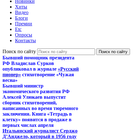
Новинки
Хиты
Видео
Блоги
Премии
Etc
Опросы
Контакты
Поиск по сайту
Бывший помощник президента
РФ Владислав Сурков
опубликовал в журнале
«Русский
пионер»
стихотворение «Чужая
весна»
Бывший министр
экономического развития РФ
Алексей Улюкаев выпустит
сборник стихотворений,
написанных во время тюремного
заключения. Книга «Тетрадь в
клетку» появится в продаже в
первых числах апреля
Итальянский журналист Серджо
Д’Анджело, который в 1956 году