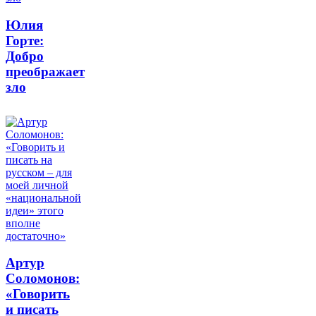
Юлия
Горте:
Добро
преображает
зло
Артур
Соломонов:
«Говорить
и писать