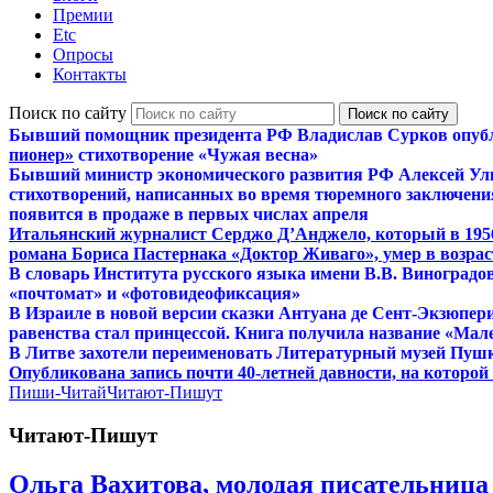
Премии
Etc
Опросы
Контакты
Поиск по сайту
Бывший помощник президента РФ Владислав Сурков опуб
пионер»
стихотворение «Чужая весна»
Бывший министр экономического развития РФ Алексей Ул
стихотворений, написанных во время тюремного заключения
появится в продаже в первых числах апреля
Итальянский журналист Серджо Д’Анджело, который в 195
романа Бориса Пастернака «Доктор Живаго», умер в возраст
В словарь Института русского языка имени В.В. Виноградо
«почтомат» и «фотовидеофиксация»
В Израиле в новой версии сказки Антуана де Сент-Экзюпер
равенства стал принцессой. Книга получила название «Мал
В Литве захотели переименовать Литературный музей Пуш
Опубликована запись почти 40-летней давности, на которо
Пиши-Читай
Читают-Пишут
Читают-Пишут
Ольга Вахитова, молодая писательница 