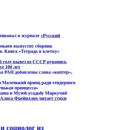
ликовал в журнале
«Русский
юкаев выпустит сборник
. Книга «Тетрадь в клетку»
6 году вывез из СССР рукопись
е 100 лет
ва РАН добавлены слова «коптер»,
и Маленький принц ради гендерного
енькая принцесса»
кина в Музей-усадьбу Маркучяй
й Алиса Фрейндлих читает стихи
и социолог из