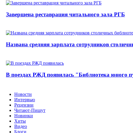
Завершена реставрация читального зала РГБ
Названа средняя зарплата сотрудников столичн
В поездах РЖД появилась "Библиотека юного п
Новости
Интервью
Рецензии
Читают-Пишут
Новинки
Хиты
Видео
Блоги