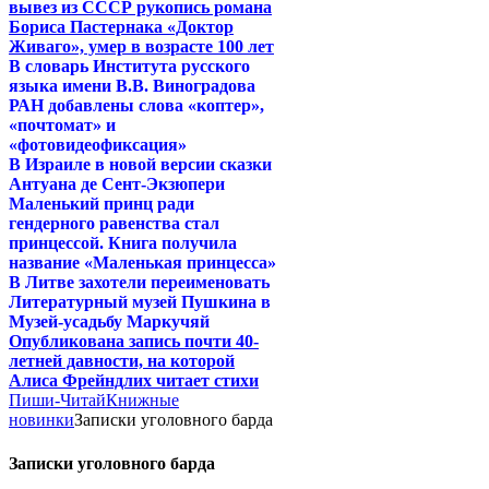
вывез из СССР рукопись романа
Бориса Пастернака «Доктор
Живаго», умер в возрасте 100 лет
В словарь Института русского
языка имени В.В. Виноградова
РАН добавлены слова «коптер»,
«почтомат» и
«фотовидеофиксация»
В Израиле в новой версии сказки
Антуана де Сент-Экзюпери
Маленький принц ради
гендерного равенства стал
принцессой. Книга получила
название «Маленькая принцесса»
В Литве захотели переименовать
Литературный музей Пушкина в
Музей-усадьбу Маркучяй
Опубликована запись почти 40-
летней давности, на которой
Алиса Фрейндлих читает стихи
Пиши-Читай
Книжные
новинки
Записки уголовного барда
Записки уголовного барда