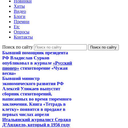
Новинки
Хиты
Видео
Блоги
Премии
Etc
Опросы
Контакты
Поиск по сайту
Бывший помощник президента
РФ Владислав Сурков
опубликовал в журнале
«Русский
пионер»
стихотворение «Чужая
весна»
Бывший министр
экономического развития РФ
Алексей Улюкаев выпустит
сборник стихотворений,
написанных во время тюремного
заключения. Книга «Тетрадь в
клетку» появится в продаже в
первых числах апреля
Итальянский журналист Серджо
Д’Анджело, который в 1956 году