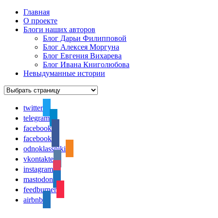
Главная
О проекте
Блоги наших авторов
Блог Дарьи Филипповой
Блог Алексея Моргуна
Блог Евгения Вихарева
Блог Ивана Книголюбова
Невыдуманные истории
twitter
telegram
facebook
facebook
odnoklassniki
vkontakte
instagram
mastodon
feedburner
airbnb