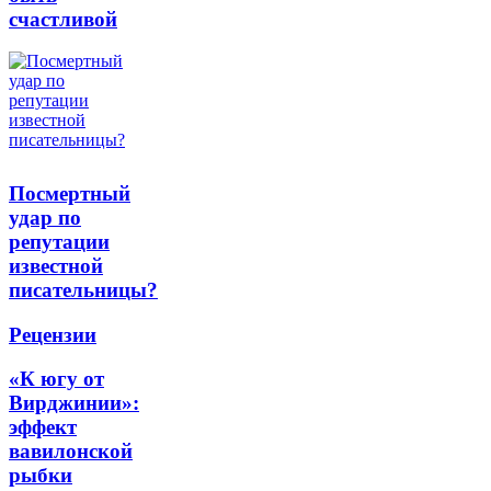
счастливой
Посмертный
удар по
репутации
известной
писательницы?
Рецензии
«К югу от
Вирджинии»:
эффект
вавилонской
рыбки