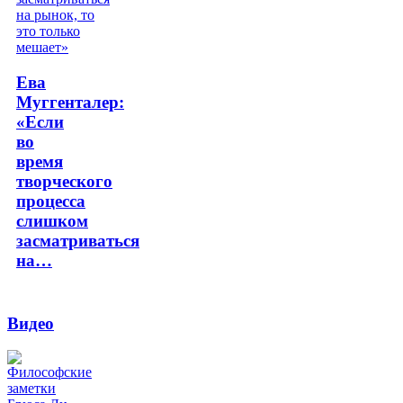
Ева
Муггенталер:
«Если
во
время
творческого
процесса
слишком
засматриваться
на…
Видео