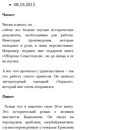
08.10.2013
Читает
Читаю я много, но …
сейчас все больше изучаю исторические
документы, необходимые для работы.
Некоторые произведения, которые
попадают в руки, я лишь перелистываю.
Например, недавно мне подарили книгу
«Оборона Севастополя», но до конца я ее
не изучил.
А вот что прочитал с удовольствием – так
это работу своего приятеля. Он написал
литературный сценарий «Зеркало»,
который мне очень понравился.
Пишет
Только что я закончил свою 36-ю книгу.
Это исторический роман о великом
мыслителе Бакиханове. Он писал на
персидском, арабском, азербайджанском,
служил переводчиком у генерала Ермолова