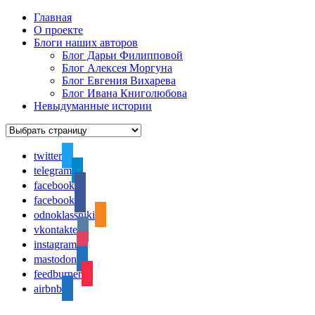
Главная
О проекте
Блоги наших авторов
Блог Дарьи Филипповой
Блог Алексея Моргуна
Блог Евгения Вихарева
Блог Ивана Книголюбова
Невыдуманные истории
twitter
telegram
facebook
facebook
odnoklassniki
vkontakte
instagram
mastodon
feedburner
airbnb