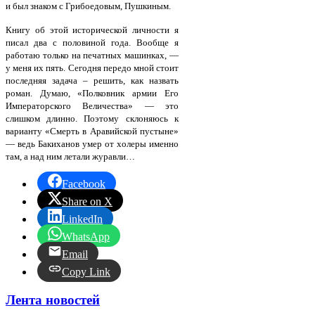
и был знаком с Грибоедовым, Пушкиным
.
Книгу об этой исторической личности я
писал два с половиной года. Вообще я
работаю только на печатных машинках, —
у меня их пять. Сегодня передо мной стоит
последняя задача – решить, как назвать
роман. Думаю, «Полковник армии Его
Императорского Величества» — это
слишком длинно. Поэтому склоняюсь к
варианту «Смерть в Аравийской пустыне»
— ведь Бакиханов умер от холеры именно
там, а над ним летали журавли…
Facebook
Share on X
LinkedIn
WhatsApp
Email
Copy Link
Лента новостей