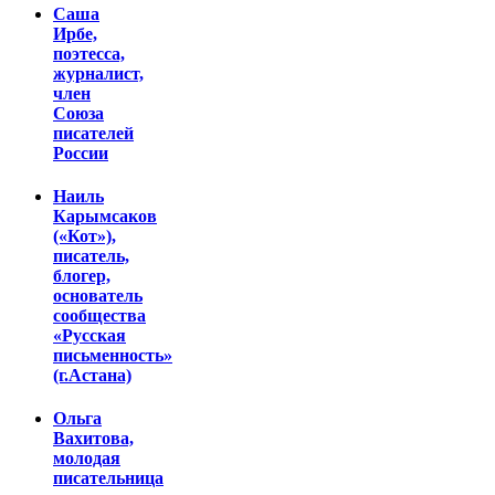
Саша
Ирбе,
поэтесса,
журналист,
член
Союза
писателей
России
Наиль
Карымсаков
(«Кот»),
писатель,
блогер,
основатель
сообщества
«Русская
письменность»
(г.Астана)
Ольга
Вахитова,
молодая
писательница