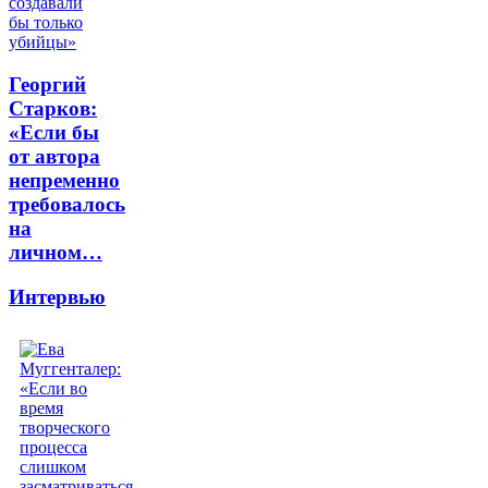
Георгий
Старков:
«Если бы
от автора
непременно
требовалось
на
личном…
Интервью