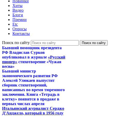
Новинки
Хиты
Видео
Блоги
Премии
Etc
Опросы
Контакты
Поиск по сайту
Бывший помощник президента
РФ Владислав Сурков
опубликовал в журнале
«Русский
пионер»
стихотворение «Чужая
весна»
Бывший министр
экономического развития РФ
Алексей Улюкаев выпустит
сборник стихотворений,
написанных во время тюремного
заключения. Книга «Тетрадь в
клетку» появится в продаже в
первых числах апреля
Итальянский журналист Серджо
Д’Анджело, который в 1956 году