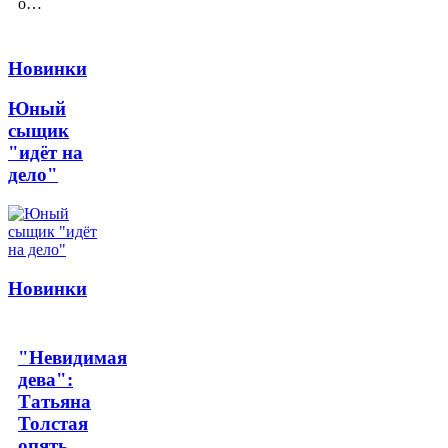
о…
Новинки
Юный
сыщик
"идёт на
дело"
Новинки
"Невидимая
дева":
Татьяна
Толстая
опять