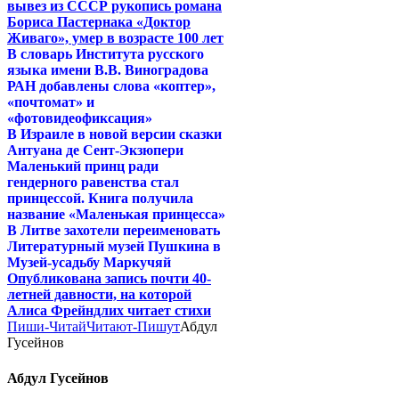
вывез из СССР рукопись романа
Бориса Пастернака «Доктор
Живаго», умер в возрасте 100 лет
В словарь Института русского
языка имени В.В. Виноградова
РАН добавлены слова «коптер»,
«почтомат» и
«фотовидеофиксация»
В Израиле в новой версии сказки
Антуана де Сент-Экзюпери
Маленький принц ради
гендерного равенства стал
принцессой. Книга получила
название «Маленькая принцесса»
В Литве захотели переименовать
Литературный музей Пушкина в
Музей-усадьбу Маркучяй
Опубликована запись почти 40-
летней давности, на которой
Алиса Фрейндлих читает стихи
Пиши-Читай
Читают-Пишут
Абдул
Гусейнов
Абдул Гусейнов