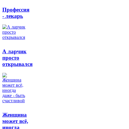
Профессия
- лекарь
А ларчик
просто
открывался
Женщина
может всё,
иногда