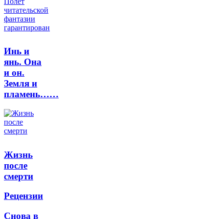
Инь и
янь. Она
и он.
Земля и
пламень……
Жизнь
после
смерти
Рецензии
Снова в