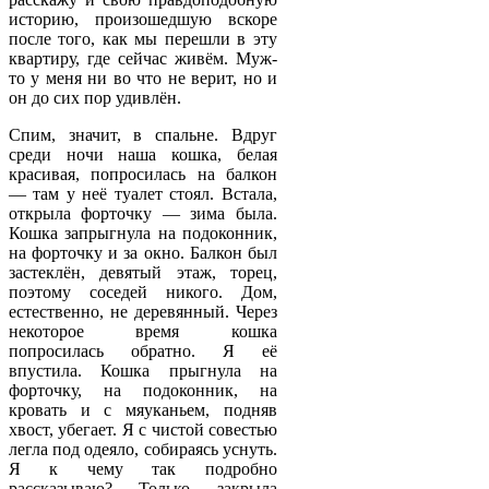
историю, произошедшую вскоре
после того, как мы перешли в эту
квартиру, где сейчас живём. Муж-
то у меня ни во что не верит, но и
он до сих пор удивлён.
Спим, значит, в спальне. Вдруг
среди ночи наша кошка, белая
красивая, попросилась на балкон
— там у неё туалет стоял. Встала,
открыла форточку — зима была.
Кошка запрыгнула на подоконник,
на форточку и за окно. Балкон был
застеклён, девятый этаж, торец,
поэтому соседей никого. Дом,
естественно, не деревянный. Через
некоторое время кошка
попросилась обратно. Я её
впустила. Кошка прыгнула на
форточку, на подоконник, на
кровать и с мяуканьем, подняв
хвост, убегает. Я с чистой совестью
легла под одеяло, собираясь уснуть.
Я к чему так подробно
рассказываю? Только закрыла