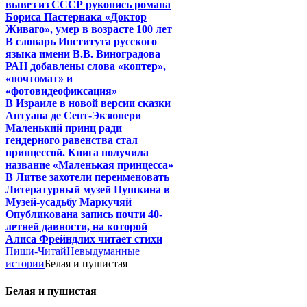
вывез из СССР рукопись романа
Бориса Пастернака «Доктор
Живаго», умер в возрасте 100 лет
В словарь Института русского
языка имени В.В. Виноградова
РАН добавлены слова «коптер»,
«почтомат» и
«фотовидеофиксация»
В Израиле в новой версии сказки
Антуана де Сент-Экзюпери
Маленький принц ради
гендерного равенства стал
принцессой. Книга получила
название «Маленькая принцесса»
В Литве захотели переименовать
Литературный музей Пушкина в
Музей-усадьбу Маркучяй
Опубликована запись почти 40-
летней давности, на которой
Алиса Фрейндлих читает стихи
Пиши-Читай
Невыдуманные
истории
Белая и пушистая
Белая и пушистая