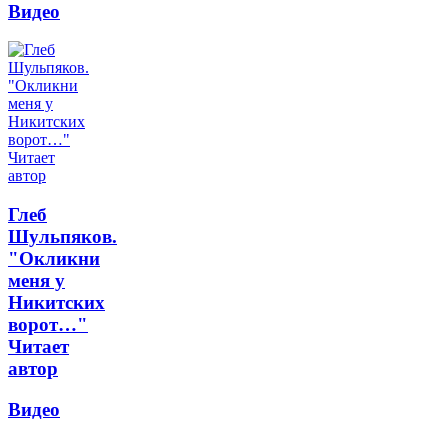
Видео
Глеб
Шульпяков.
"Окликни
меня у
Никитских
ворот…"
Читает
автор
Видео