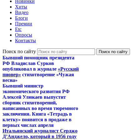
Новинки
Хиты
Видео
Блоги
Премии
Etc
Опросы
Контакты
Поиск по сайту
Бывший помощник президента
РФ Владислав Сурков
опубликовал в журнале
«Русский
пионер»
стихотворение «Чужая
весна»
Бывший министр
экономического развития РФ
Алексей Улюкаев выпустит
сборник стихотворений,
написанных во время тюремного
заключения. Книга «Тетрадь в
клетку» появится в продаже в
первых числах апреля
Итальянский журналист Серджо
Д’Анджело, который в 1956 году