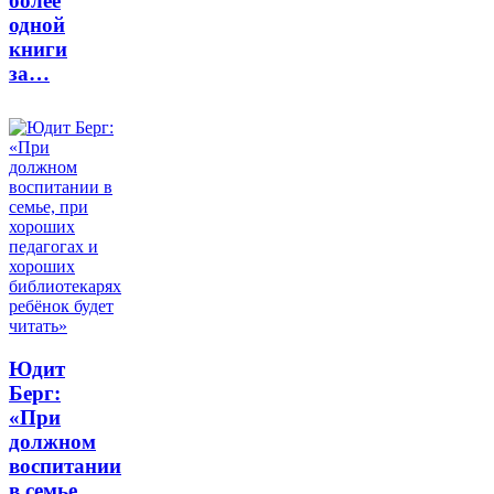
более
одной
книги
за…
Юдит
Берг:
«При
должном
воспитании
в семье,