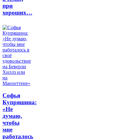
при
хороших…
Софья
Купряшина:
«Не
думаю,
чтобы
мне
работалось