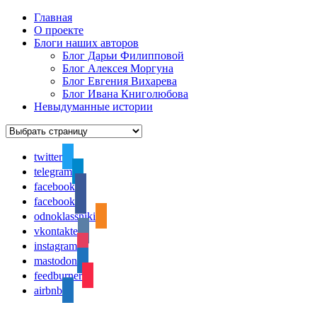
Главная
О проекте
Блоги наших авторов
Блог Дарьи Филипповой
Блог Алексея Моргуна
Блог Евгения Вихарева
Блог Ивана Книголюбова
Невыдуманные истории
twitter
telegram
facebook
facebook
odnoklassniki
vkontakte
instagram
mastodon
feedburner
airbnb