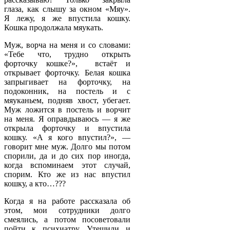
глаза, как слышу за окном «Мяу».
Я лежу, я же впустила кошку.
Кошка продолжала мяукать.
Муж, ворча на меня и со словами:
«Тебе что, трудно открыть
форточку кошке?», встаёт и
открывает форточку. Белая кошка
запрыгивает на форточку, на
подоконник, на постель и с
мяуканьем, подняв хвост, убегает.
Муж ложится в постель и ворчит
на меня. Я оправдываюсь — я же
открыла форточку и впустила
кошку. «А я кого впустил?», —
говорит мне муж. Долго мы потом
спорили, да и до сих пор иногда,
когда вспоминаем этот случай,
спорим. Кто же из нас впустил
кошку, а кто…???
Когда я на работе рассказала об
этом, мои сотрудники долго
смеялись, а потом посоветовали
пойти к психиатру. Утешили и