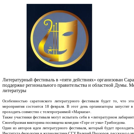
Литературный фестиваль в «пяти действиях» организован Сар
поддержке регионального правительства и областной Думы. М
литературы
Особенностью саратовского литературного фестиваля будет то, что эт
мероприятия состоится 18 февраля. В этот день организаторы запустят в
проходить совместно с телепрограммой «Маркиза».
Также участники фестиваля могут испытать себя в «литературном лабиринте»
Своеобразная викторина посвящена комедии «Горе от ума» Грибоедова.
Один из авторов идеи литературного фестиваля, который будет проходить
Института филологии и журналистики СГУ Валерий Прозоров, рассказал о м