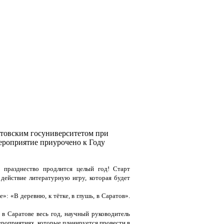
атовским госуниверситетом при
ероприятие приурочено к Году
о празднество продлится целый год! Старт
 действие литературную игру, которая будет
: «В деревню, к тётке, в глушь, в Саратов».
 в Саратове весь год, научный руководитель
ероприятиях, которые планируется провести в