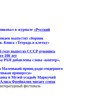
ликовал в журнале
«Русский
юкаев выпустит сборник
. Книга «Тетрадь в клетку»
6 году вывез из СССР рукопись
е 100 лет
ва РАН добавлены слова «коптер»,
и Маленький принц ради гендерного
енькая принцесса»
кина в Музей-усадьбу Маркучяй
й Алиса Фрейндлих читает стихи
 литературный фестиваль