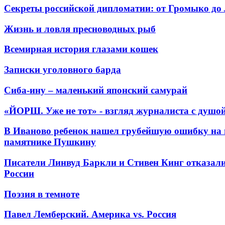
Секреты российской дипломатии: от Громыко до
Жизнь и ловля пресноводных рыб
Всемирная история глазами кошек
Записки уголовного барда
Сиба-ину – маленький японский самурай
«ЙОРШ. Уже не тот» - взгляд журналиста с душо
В Иваново ребенок нашел грубейшую ошибку на 
памятнике Пушкину
Писатели Линвуд Баркли и Стивен Кинг отказали
России
Поэзия в темноте
Павел Лемберский. Америка vs. Россия