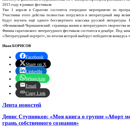
2015 году в рамках фестиваля.
Уже 1 апреля в Саратове состоится очередное мероприятие из програ
Участники этого действа полностью погрузятся в литературный мир велик
будут изучать ещё одного бессмертного классика русской литературы. 
«Незнакомый Чернышевский: страницы жизни и литературного творчества ве
Финиш саратовского литературного фестиваля состоится в декабре. Под зана
«Литературный портрет», по итогам которой выберут победителя конкурса 
Иван БОРИСОВ
Facebook
Share on X
LinkedIn
WhatsApp
Email
Copy Link
Лента новостей
Денис Ступников: «Моя книга о группе «Аборт мо
грань собственного сознания»