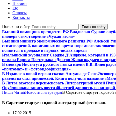
Премии
Etc
Опросы
Контакты
Поиск по сайту
Бывший помощник президента РФ Владислав Сурков опуб
пионер»
стихотворение «Чужая весна»
Бывший министр экономического развития РФ Алексей Ул
стихотворений, написанных во время тюремного заключения
появится в продаже в первых числах апреля
Итальянский журналист Серджо Д’Анджело, который в 195
романа Бориса Пастернака «Доктор Живаго», умер в возраст
В словарь Института русского языка имени В.В. Виноградо
«почтомат» и «фотовидеофиксация»
В Израиле в новой версии сказки Антуана де Сент-Экзюпер
равенства стал принцессой. Книга получила название «Мал
В Литве захотели переименовать Литературный музей Пуш
Опубликована запись почти 40-летней давности, на которо
Пиши-Читай
Новости литературы
В Саратове стартует годовой
В Саратове стартует годовой литературный фестиваль
17.02.2015