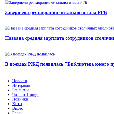
Завершена реставрация читального зала РГБ
Названа средняя зарплата сотрудников столичн
В поездах РЖД появилась "Библиотека юного п
Новости
Интервью
Рецензии
Читают-Пишут
Новинки
Хиты
Видео
Блоги