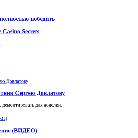
 полностью победить
e Casino Secrets
м
ятник Сергею Довлатову
 демонтировать для доделки.
тение (ВИДЕО)