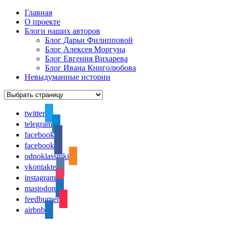
Главная
О проекте
Блоги наших авторов
Блог Дарьи Филипповой
Блог Алексея Моргуна
Блог Евгения Вихарева
Блог Ивана Книголюбова
Невыдуманные истории
twitter
telegram
facebook
facebook
odnoklassniki
vkontakte
instagram
mastodon
feedburner
airbnb