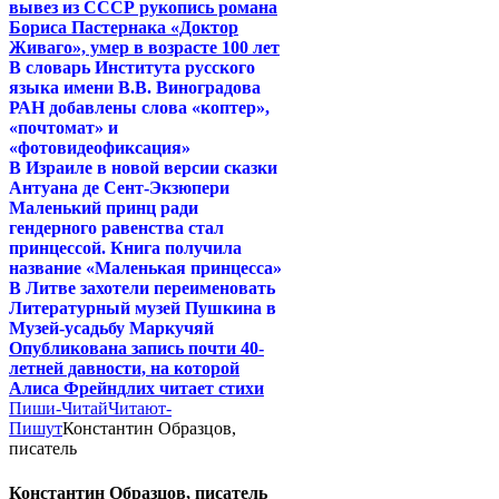
вывез из СССР рукопись романа
Бориса Пастернака «Доктор
Живаго», умер в возрасте 100 лет
В словарь Института русского
языка имени В.В. Виноградова
РАН добавлены слова «коптер»,
«почтомат» и
«фотовидеофиксация»
В Израиле в новой версии сказки
Антуана де Сент-Экзюпери
Маленький принц ради
гендерного равенства стал
принцессой. Книга получила
название «Маленькая принцесса»
В Литве захотели переименовать
Литературный музей Пушкина в
Музей-усадьбу Маркучяй
Опубликована запись почти 40-
летней давности, на которой
Алиса Фрейндлих читает стихи
Пиши-Читай
Читают-
Пишут
Константин Образцов,
писатель
Константин Образцов, писатель