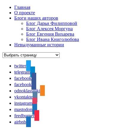
Главная
О проекте
Блоги наших авторов
Блог Дарьи Филипповой
Блог Алексея Моргуна
Блог Евгения Вихарева
Блог Ивана Книголюбова
Невыдуманные истории
twitter
telegram
facebook
facebook
odnoklassniki
vkontakte
instagram
mastodon
feedburner
airbnb