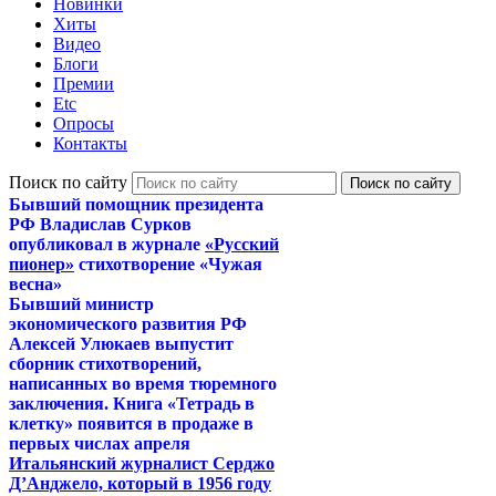
Новинки
Хиты
Видео
Блоги
Премии
Etc
Опросы
Контакты
Поиск по сайту
Бывший помощник президента
РФ Владислав Сурков
опубликовал в журнале
«Русский
пионер»
стихотворение «Чужая
весна»
Бывший министр
экономического развития РФ
Алексей Улюкаев выпустит
сборник стихотворений,
написанных во время тюремного
заключения. Книга «Тетрадь в
клетку» появится в продаже в
первых числах апреля
Итальянский журналист Серджо
Д’Анджело, который в 1956 году