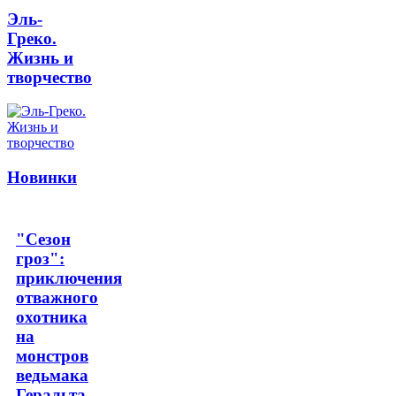
Эль-
Греко.
Жизнь и
творчество
Новинки
"Сезон
гроз":
приключения
отважного
охотника
на
монстров
ведьмака
Геральта