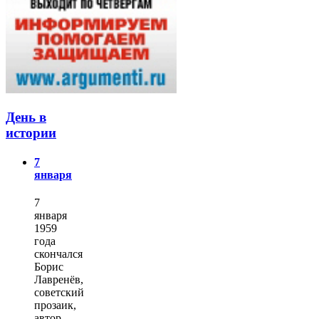
День в
истории
7
января
7
января
1959
года
скончался
Борис
Лавренёв,
советский
прозаик,
автор