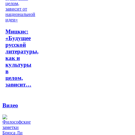
Мицкис:
«Будущее
русской
литературы,
как и
культуры
в
целом,
зависит…
Видео