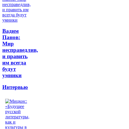
Вадим
Панов:
Мир
несправедлив,
и править
им всегда
будут
умники
Интервью