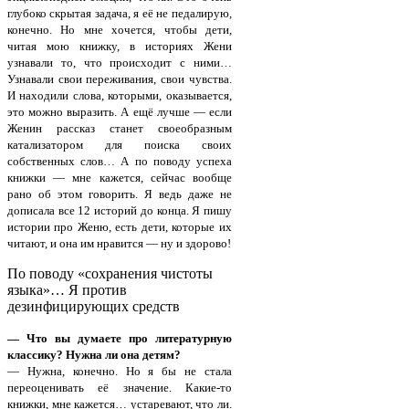
глубоко скрытая задача, я её не педалирую,
конечно. Но мне хочется, чтобы дети,
читая мою книжку, в историях Жени
узнавали то, что происходит с ними…
Узнавали свои переживания, свои чувства.
И находили слова, которыми, оказывается,
это можно выразить. А ещё лучше — если
Женин рассказ станет своеобразным
катализатором для поиска своих
собственных слов… А по поводу успеха
книжки — мне кажется, сейчас вообще
рано об этом говорить. Я ведь даже не
дописала все 12 историй до конца. Я пишу
истории про Женю, есть дети, которые их
читают, и она им нравится — ну и здорово!
По поводу «сохранения чистоты
языка»… Я против
дезинфицирующих средств
— Что вы думаете про литературную
классику? Нужна ли она детям?
— Нужна, конечно. Но я бы не стала
переоценивать её значение. Какие-то
книжки, мне кажется… устаревают, что ли.