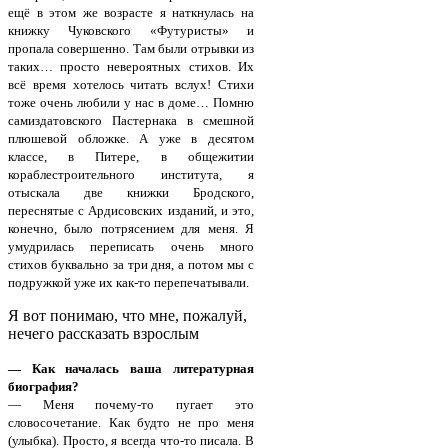
ещё в этом же возрасте я наткнулась на
книжку Чуковского «Футуристы» и
пропала совершенно. Там были отрывки из
таких… просто невероятных стихов. Их
всё время хотелось читать вслух! Стихи
тоже очень любили у нас в доме… Помню
самиздатовского Пастернака в смешной
плюшевой обложке. А уже в десятом
классе, в Питере, в общежитии
кораблестроительного института, я
отыскала две книжки Бродского,
переснятые с Ардисовских изданий, и это,
конечно, было потрясением для меня. Я
умудрилась переписать очень много
стихов буквально за три дня, а потом мы с
подружкой уже их как-то перепечатывали.
Я вот понимаю, что мне, пожалуй,
нечего рассказать взрослым
— Как началась ваша литературная
биография?
— Меня почему-то пугает это
словосочетание. Как будто не про меня
(улыбка). Просто, я всегда что-то писала. В