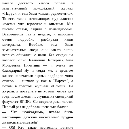
начале десятого класса попала в
замечательный молодёжный журнал
«Парус», и там была «малая редколлегия».
То есть таких начинающих журналистов
«пасли» уже взрослые и опытные. Мы
писали статьи, ездили в командировки.
Встречались раз в неделю, и взрослые
очень подробно разбирали наши
материалы. Вообще, там были
замечательные люди, они как-то очень
всерьёз общались с нами. Без скидки на
возраст. Борис Натанович Пастернак, Алла
Моисеевна Никитина — я очень им
благодарна! Ну и тогда же, в десятом
классе, напечатали первые подборки моих
стихов — сначала у нас в “Парусе”, а
потом в толстом журнале «Неман». На
журфак я поступать не хотела, через два
года после школы поступила на сценарный
факультет ВГИКа. Со второго раза, кстати.
Первый раз не добрала несколько баллов.
— Что необходимо, чтобы быть
настоящим детским писателем? Трудно
ли писать для детей?
— Ой! Кто такие настоящие детские