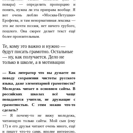
повара) — определить пропорцию и
понять, нужна ли эта приправа вообще. Я
вот очень люблю «Москва-Петушки»
Ерофеева, и там ненормативная лексика —
это же почти поэзия, нет ничего грубого,
пошлого. Она скорее делает текст ещё
более пронзительным.
Те, кому это важно и нужно —
будут писать грамотно. Остальные
— ну, как получается. Дело не
только в школе, а в мотивации
— Как литератор что вы думаете по
поводу сохранения чистоты русского
языка, даже элементарной грамотности?
Молодежь читает в основном сайты. В
российских школах всё чаще
попадаются учителя, не дружащие с
грамотностью. С этим можно что-то
сделать?
— Я почему-то не вижу молодежь,
читающую только сайты. Мой сын (ему
17) и его друзья читают очень много, ещё
и пишут что-то сами, вполне интересно,