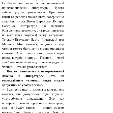
Особенно это касается так называемой
приключенческой литературы. Просто
сейчас другие приключения. При этом
какой-то ребёнок может быть совершенно
счастлив, читая Жюля Верна или Купера.
Наверное, литература для малышей
больше «вне времени», она (если писатель
не выполняет соцзаказ) всегда актуальна.
Те же «Игрушки» Барто, Чуковский или
Маршак. Мне кажется, входить в мир
чтения может быть легче с современными
книгами. А вот потом уже хочется идти
назад, в глубь, в ширь… Главное — чтоб
это было интересно и доставляло радость.
Чтение — это же удовольствие!
— Как вы относитесь к ненормативной
лексике в литературе? Есть ли
определённые условия, когда можно
допустить её употребление?
— Если речь идет о взрослых книгах, мне
кажется, она допустима тогда, когда её
употребление оправданно. Это как
приправа… этакий перец или пряная трава,
если её будет много — станет совсем
несъедобно. Талант писателя (как и