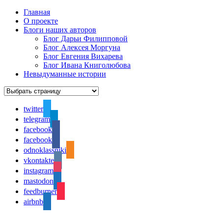
Главная
О проекте
Блоги наших авторов
Блог Дарьи Филипповой
Блог Алексея Моргуна
Блог Евгения Вихарева
Блог Ивана Книголюбова
Невыдуманные истории
twitter
telegram
facebook
facebook
odnoklassniki
vkontakte
instagram
mastodon
feedburner
airbnb