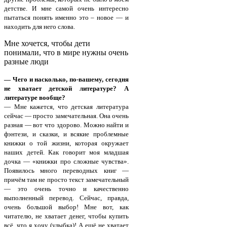
детстве. И мне самой очень интересно
пытаться понять именно это – новое — и
находить для него слова.
Мне хочется, чтобы дети
понимали, что в мире нужны очень
разные люди
— Чего и насколько, по-вашему, сегодня
не хватает детской литературе? А
литературе вообще?
— Мне кажется, что детская литература
сейчас — просто замечательная. Она очень
разная — вот что здорово. Можно найти и
фэнтези, и сказки, и всякие проблемные
книжки о той жизни, которая окружает
наших детей. Как говорит моя младшая
дочка — «книжки про сложные чувства».
Появилось много переводных книг —
причём там не просто текст замечательный
— это очень точно и качественно
выполненный перевод. Сейчас, правда,
очень большой выбор! Мне вот, как
читателю, не хватает денег, чтобы купить
всё, что я хочу (улыбка)! А ещё не хватает