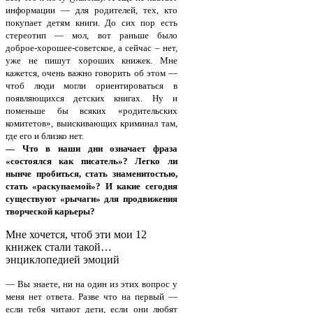
информации — для родителей, тех, кто
покупает детям книги. До сих пор есть
стереотип — мол, вот раньше было
доброе-хорошее-советское, а сейчас – нет,
уже не пишут хороших книжек. Мне
кажется, очень важно говорить об этом —
чтоб люди могли ориентироваться в
появляющихся детских книгах. Ну и
поменьше бы всяких «родительских
комитетов», выискивающих криминал там,
где его и близко нет.
— Что в наши дни означает фраза
«состоялся как писатель»? Легко ли
нынче пробиться, стать знаменитостью,
стать «раскупаемой»? И какие сегодня
существуют «рычаги» для продвижения
творческой карьеры?
Мне хочется, чтоб эти мои 12
книжек стали такой…
энциклопедией эмоций
— Вы знаете, ни на один из этих вопрос у
меня нет ответа. Разве что на первый —
если тебя читают дети, если они любят