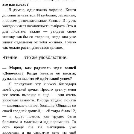
это или плохо?
— Я думаю, однозначно хорошо. Книги
должны печататься. И глубокие, серьёзные,
и совсем развлекательные. Разные. И пусть
каждый имеет возможность выбрать. Это и
для писателя важно — увидеть свою
книжку как-бы со стороны, когда она уже
живёт отдельной от тебя жизнью. Только
так можно расти, двигаться дальше.
Чтение — это же удовольствие!
— Мария, как родилась идея вашей
«Девочки»? Когда начали её писать,
думали ли вы, что её ждёт такой успех?
— Я придумала эту книжку благодаря
моей средней дочке. Просто дети у меня
все очень высокие и ещё — они очень
взрослые какие-то. Иногда трудно понять
— маленькие они или большие. Общаясь со
своей средней дочкой, — ей тогда было 12,
— я вдруг поняла, как трудно быть
большим и маленьким одновременно. То
есть вроде бы ты выглядишь уже
взрослым, а на самом-то деле ты ещё