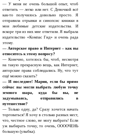
— У меня не очень большой опыт, чтоб
ответить — легко или нет. С Девочкой всё
как-то получилось довольно просто. Я
отправила отрывки и синопсис книжки в
мои любимые детские издательства. И
вскоре три из них мне ответили. Я выбрала
издательство «Компас Гид» и очень рада
этому.
— Авторское право и Интернет – как вы
относитесь к этому вопросу?
— Конечно, хотелось бы, чтоб, несмотря
на такую прекрасную вещь, как Интернет,
авторские права соблюдались. Ну, что тут
ещё можно сказать?
— И последнее! Мария, если бы прямо
сейчас вы могли выбрать любую точку
земного шара, куда бы вы, не
задумываясь, отправились в
путешествие?
— Только одну, да? Сразу хочется начать
торговаться! Я хочу в столько разных мест,
что, честное слово, не могу выбрать! Если
уж выбирать точку, то очень, ООООЧЕНЬ
большую (улыбка).