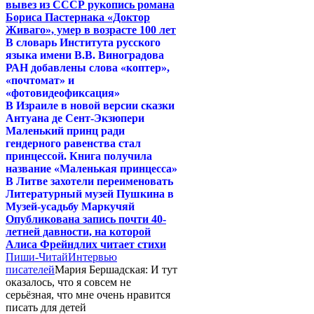
вывез из СССР рукопись романа
Бориса Пастернака «Доктор
Живаго», умер в возрасте 100 лет
В словарь Института русского
языка имени В.В. Виноградова
РАН добавлены слова «коптер»,
«почтомат» и
«фотовидеофиксация»
В Израиле в новой версии сказки
Антуана де Сент-Экзюпери
Маленький принц ради
гендерного равенства стал
принцессой. Книга получила
название «Маленькая принцесса»
В Литве захотели переименовать
Литературный музей Пушкина в
Музей-усадьбу Маркучяй
Опубликована запись почти 40-
летней давности, на которой
Алиса Фрейндлих читает стихи
Пиши-Читай
Интервью
писателей
Мария Бершадская: И тут
оказалось, что я совсем не
серьёзная, что мне очень нравится
писать для детей