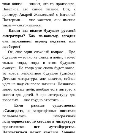
твои книги — значит, что-то произошло.
Наверное, это самое главное. Вот, к
примеру, Андрей Жвалевский с Евгенией
Пастернак — мне кажется, они именно
такие — состоявшиеся.
— Каким вы видите будущее русской
литературы? Как по-вашему, сегодня
она переживает период подъема, или
наоборот?
— Ох, еще один сложный вопрос… Про
будущее — точно не скажу, я пойму что-то
только тогда, когда в этом будущем
окажусь. Но тогда уже снова будет какое-
то новое, непонятное будущее (улыбка).
Детская литература, мне кажется, сейчас
идёт на подъём после затишья. Появилось
много новых имён, вообще есть интерес к
книгам для детей. А про литературу для
взрослых — мне трудно ответить…
— Если раньше существовал
«Самиздат», а запрещённые писатели
пользовались невероятной
популярностью, то сегодня в литературе
практически нет аутсайдерства.
Напечататься может каждый. Хорошо