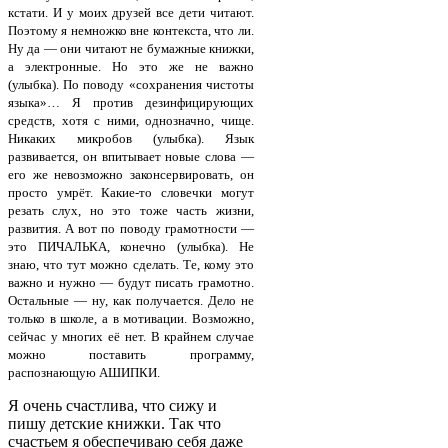
кстати. И у моих друзей все дети читают.
Поэтому я немножко вне контекста, что ли.
Ну да — они читают не бумажные книжки,
а электронные. Но это же не важно
(улыбка). По поводу «сохранения чистоты
языка»… Я против дезинфицирующих
средств, хотя с ними, однозначно, чище.
Никаких микробов (улыбка). Язык
развивается, он впитывает новые слова —
его же невозможно законсервировать, он
просто умрёт. Какие-то словечки могут
резать слух, но это тоже часть жизни,
развития. А вот по поводу грамотности —
это ПИЧАЛЬКА, конечно (улыбка). Не
знаю, что тут можно сделать. Те, кому это
важно и нужно — будут писать грамотно.
Остальные — ну, как получается. Дело не
только в школе, а в мотивации. Возможно,
сейчас у многих её нет. В крайнем случае
можно поставить программу,
распознающую АШИПКИ.
Я очень счастлива, что сижу и
пишу детские книжки. Так что
счастьем я обеспечиваю себя даже