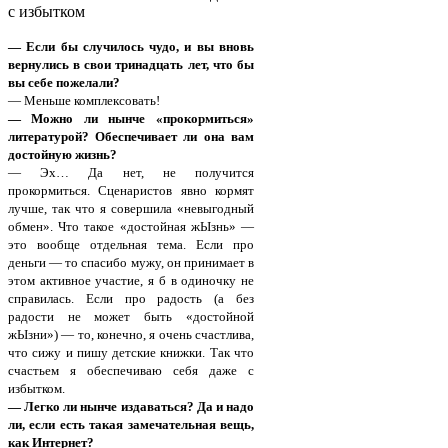
с избытком
— Если бы случилось чудо, и вы вновь
вернулись в свои тринадцать лет, что бы
вы себе пожелали?
— Меньше комплексовать!
— Можно ли нынче «прокормиться»
литературой? Обеспечивает ли она вам
достойную жизнь?
— Эх… Да нет, не получится
прокормиться. Сценаристов явно кормят
лучше, так что я совершила «невыгодный
обмен». Что такое «достойная жЫзнь» —
это вообще отдельная тема. Если про
деньги — то спасибо мужу, он принимает в
этом активное участие, я б в одиночку не
справилась. Если про радость (а без
радости не может быть «достойной
жЫзни») — то, конечно, я очень счастлива,
что сижу и пишу детские книжки. Так что
счастьем я обеспечиваю себя даже с
избытком.
— Легко ли нынче издаваться? Да и надо
ли, если есть такая замечательная вещь,
как Интернет?