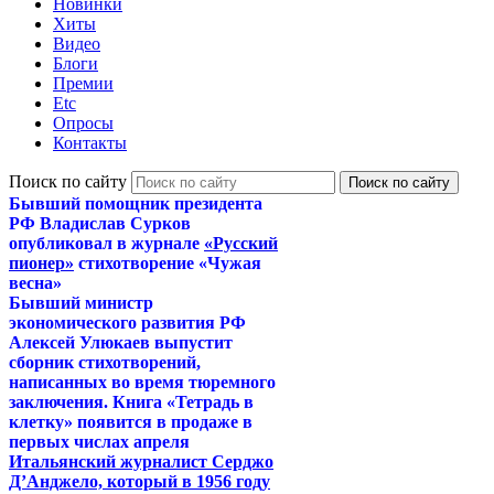
Новинки
Хиты
Видео
Блоги
Премии
Etc
Опросы
Контакты
Поиск по сайту
Бывший помощник президента
РФ Владислав Сурков
опубликовал в журнале
«Русский
пионер»
стихотворение «Чужая
весна»
Бывший министр
экономического развития РФ
Алексей Улюкаев выпустит
сборник стихотворений,
написанных во время тюремного
заключения. Книга «Тетрадь в
клетку» появится в продаже в
первых числах апреля
Итальянский журналист Серджо
Д’Анджело, который в 1956 году