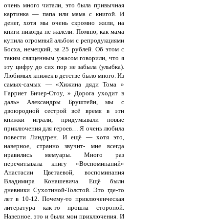
очень много читали, это была привычная
картинка — папа или мама с книгой. И
денег, хотя мы очень скромно жили, на
книги никогда не жалели. Помню, как мама
купила огромный альбом с репродукциями
Босха, немецкий, за 25 рублей. Об этом с
таким священным ужасом говорили, что я
эту цифру до сих пор не забыла (улыбка).
Любимых книжек в детстве было много. Из
самых-самых — «Хижина дяди Тома »
Гарриет Бичер-Стоу, » Дорога уходит в
даль» Александры Бруштейн, мы с
двоюродной сестрой всё время в эти
книжки играли, придумывали новые
приключения для героев… Я очень любила
повести Линдгрен. И ещё — хотя это,
наверное, странно звучит- мне всегда
нравились мемуары. Много раз
перечитывала книгу «Воспоминаний»
Анастасии Цветаевой, воспоминания
Владимира Конашевича. Ещё были
дневники Сухотиной-Толстой. Это где-то
лет в 10-12. Почему-то приключенческая
литература как-то прошла стороной.
Наверное, это и были мои приключения. И