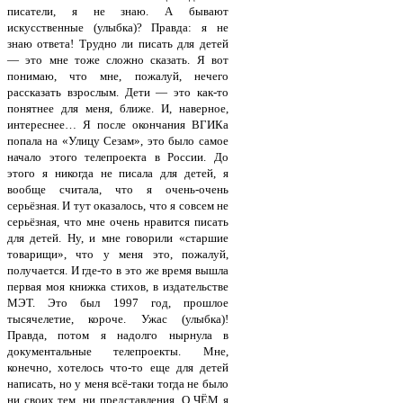
писатели, я не знаю. А бывают
искусственные (улыбка)? Правда: я не
знаю ответа! Трудно ли писать для детей
— это мне тоже сложно сказать. Я вот
понимаю, что мне, пожалуй, нечего
рассказать взрослым. Дети — это как-то
понятнее для меня, ближе. И, наверное,
интереснее… Я после окончания ВГИКа
попала на «Улицу Сезам», это было самое
начало этого телепроекта в России. До
этого я никогда не писала для детей, я
вообще считала, что я очень-очень
серьёзная. И тут оказалось, что я совсем не
серьёзная, что мне очень нравится писать
для детей. Ну, и мне говорили «старшие
товарищи», что у меня это, пожалуй,
получается. И где-то в это же время вышла
первая моя книжка стихов, в издательстве
МЭТ. Это был 1997 год, прошлое
тысячелетие, короче. Ужас (улыбка)!
Правда, потом я надолго нырнула в
документальные телепроекты. Мне,
конечно, хотелось что-то еще для детей
написать, но у меня всё-таки тогда не было
ни своих тем, ни представления, О ЧЁМ я