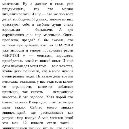
маленькая. Ну а дальше я стала уже
придумывать, как это можно
визуализировать. И еще — это же про всех
детей вообще-то. Я думаю, многие из них
чувствуют себя в глубине души очень
взрослыми — большими. А для
окружающих они ещё маленькие. Опять
проблема, правда? Я бы сказала, это
история про девочку, которая СНАРУЖИ
уже выросла и теперь продолжает расти
«ВНУТРИ » — меняться, взрослеть,
приобретать какой-то новый опыт. И ещё
одна важная для меня тема — мне хочется,
чтобы дети понимали, что в мире нужны
очень разные люди. На самом деле все мы
немножко великаны, у нас ведь есть какие-
то странности, какие-то забавные
привычки, так сказать — великанские
качества. И это здорово. Хотя порой это
бывает нелегко. И ещё одно… это тоже для
меня важно. Сейчас много книжек
энциклопедий, где рассказывают как
устроен мир вокруг. А мне хочется, чтоб
эти мои 12 книжек стали такой…
энциклопедией эмоций, что ли. Это очень