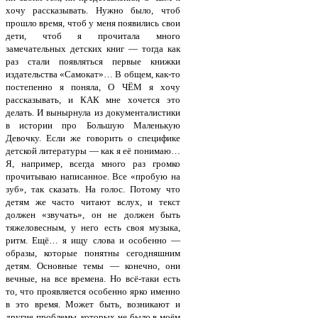
хочу рассказывать. Нужно было, чтоб
прошло время, чтоб у меня появились свои
дети, чтоб я прочитала много
замечательных детских книг — тогда как
раз стали появляться первые книжки
издательства «Самокат»… В общем, как-то
постепенно я поняла, О ЧЁМ я хочу
рассказывать, и КАК мне хочется это
делать. И вынырнула из документалистики
в истории про Большую Маленькую
Девочку. Если же говорить о специфике
детской литературы — как я её понимаю…
Я, например, всегда много раз громко
прочитываю написанное. Все «пробую на
зуб», так сказать. На голос. Потому что
детям же часто читают вслух, и текст
должен «звучать», он не должен быть
тяжеловесным, у него есть своя музыка,
ритм. Ещё… я ищу слова и особенно —
образы, которые понятны сегодняшним
детям. Основные темы — конечно, они
вечные, на все времена. Но всё-таки есть
то, что проявляется особенно ярко именно
в это время. Может быть, возникают и
другие проблемы, которых не было в моём