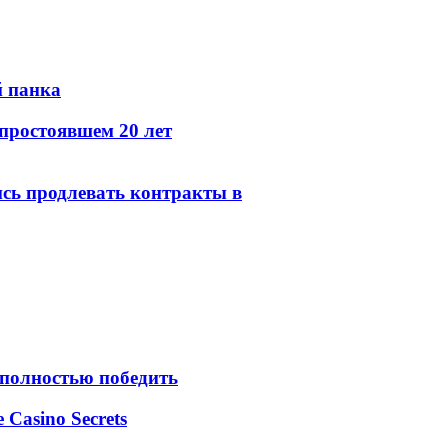
й панка
простоявшем 20 лет
сь продлевать контракты в
 полностью победить
e Casino Secrets