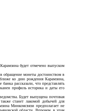
 Карамзина будет отмечено выпуском
 в обращение монеты достоинством в
 ближе ко дню рождения Карамзина,
е банка рассказали, что представлять
еканен профиль историка и даты его
ведомства. Будет выпущена почтовая
 также станет лакомой добычей для
мзина Минкомсвязи предполагает не
льяновской области. Впрочем, в этом