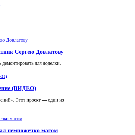
м
ятник Сергею Довлатову
 демонтировать для доделки.
тение (ВИДЕО)
ений». Этот проект — один из
тал немножечко магом