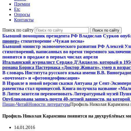
Премии
Etc
Опросы
Контакты
Поиск по сайту
Бывший помощник президента РФ Владислав Сурков опуб
пионер»
стихотворение «Чужая весна»
Бывший министр экономического развития РФ Алексей Ул
стихотворений, написанных во время тюремного заключения
появится в продаже в первых числах апреля
Итальянский журналист Серджо Д’Анджело, который в 195
романа Бориса Пастернака «Доктор Живаго», умер в возраст
В словарь Института русского языка имени В.В. Виноградо
«почтомат» и «фотовидеофиксация»
В Израиле в новой версии сказки Антуана де Сент-Экзюпер
равенства стал принцессой. Книга получила название «Мал
В Литве захотели переименовать Литературный музей Пуш
Опубликована запись почти 40-летней давности, на которо
Пиши-Читай
Новости литературы
Профиль Николая Карамзина 
Профиль Николая Карамзина появится на двухрублёвых мо
14.01.2016