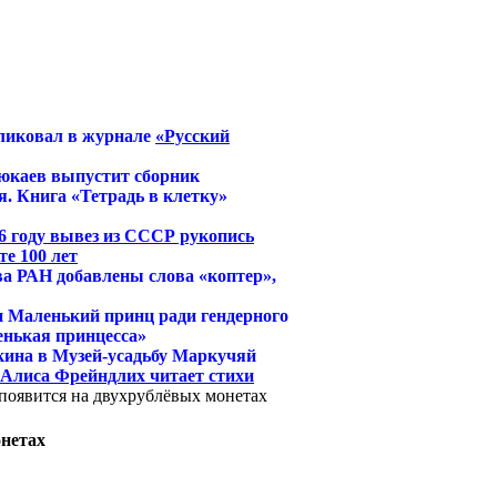
ликовал в журнале
«Русский
юкаев выпустит сборник
. Книга «Тетрадь в клетку»
6 году вывез из СССР рукопись
е 100 лет
ва РАН добавлены слова «коптер»,
и Маленький принц ради гендерного
енькая принцесса»
кина в Музей-усадьбу Маркучяй
й Алиса Фрейндлих читает стихи
появится на двухрублёвых монетах
нетах