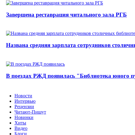
Завершена реставрация читального зала РГБ
Названа средняя зарплата сотрудников столичн
В поездах РЖД появилась "Библиотека юного п
Новости
Интервью
Рецензии
Читают-Пишут
Новинки
Хиты
Видео
Блоги