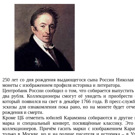
250 лет со дня рождения выдающегося сына России Николая
монеты с изображением профиля историка и литератора.
Центробанк России сообщил о том, что собирается выпустить
два рубля. Коллекционеры смогут её увидеть и приобрести
который появился на свет в декабре 1766 года. В пресс-служб
эскизы для ознакомления пока рано, но на монете будет отч
рождения и смерти.
Кроме ЦБ отметить юбилей Карамзина собираются и другие 
марка и специальный конверт, посвящённые классику. Это
коллекционеров. Причём гасить марки с изображением Кара
только в Москве, но и на родине писателя и историка – в У