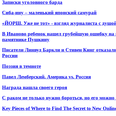
Записки уголовного барда
Сиба-ину – маленький японский самурай
«ЙОРШ. Уже не тот» - взгляд журналиста с душо
В Иваново ребенок нашел грубейшую ошибку на 
памятнике Пушкину
Писатели Линвуд Баркли и Стивен Кинг отказали
России
Поэзия в темноте
Павел Лемберский. Америка vs. Россия
Награда нашла своего героя
С раком не только нужно бороться, но его можно
Key Pieces of Where to Find The Secret to New Onlin