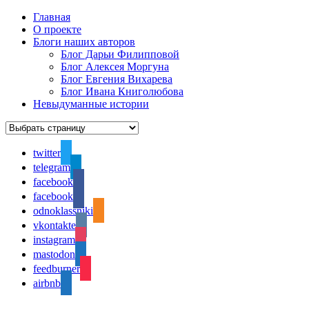
Главная
О проекте
Блоги наших авторов
Блог Дарьи Филипповой
Блог Алексея Моргуна
Блог Евгения Вихарева
Блог Ивана Книголюбова
Невыдуманные истории
twitter
telegram
facebook
facebook
odnoklassniki
vkontakte
instagram
mastodon
feedburner
airbnb