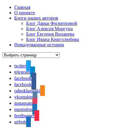
Главная
О проекте
Блоги наших авторов
Блог Дарьи Филипповой
Блог Алексея Моргуна
Блог Евгения Вихарева
Блог Ивана Книголюбова
Невыдуманные истории
twitter
telegram
facebook
facebook
odnoklassniki
vkontakte
instagram
mastodon
feedburner
airbnb