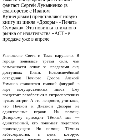
фантаст Сергей Лукьяненко (в
соавторстве с Иваном
Кузнецовым) представляют новую
книгу из цикла «Дозоры» «Печать
Сумрака». Эта новинка книжного
рынка от издательства «АСТ» в
продаже уже в апреле.
Равновесие Света и Тьмы нарушено. В
городе появилась третья сила, чьи
возможности лежат за пределами сил,
доступных Иным. Новоиспечённый
сотрудник Ночного Дозора Алексей
Романов становится главной фигурой в
игре могущественных магов. Ему
предстоит разобраться в хитросплетениях
чужих интриг. А это непросто, учитывая,
что Ночной и Дневной Дозоры не
единственные игроки. На помощь
Дозорному приходит Тёмный маг —
единственный, кто понимает подоплёку
происходящего. Но помощь Тёмных
небескорыстна, а цена, которую
приходится платить, подчас слишком