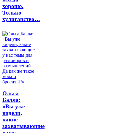
хорошо.
Только
хулиганство…
Ольга
Балла:
«Вы уже
видели,
какие
захватывающие
у нас