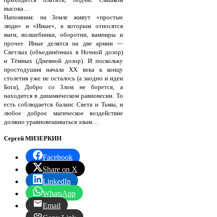
высока…
Напомним: на Земле живут «простые
люди» и «Иные», к которым относятся
маги, волшебники, оборотни, вампиры и
прочее. Иные делятся на две армии —
Светлых (объединённых в Ночной дозор)
и Тёмных (Дневной дозор). И поскольку
простодушия начала ХХ века к концу
столетия уже не осталось (а заодно и идеи
Бога), Добро со Злом не борется, а
находится в динамическом равновесии. То
есть соблюдается баланс Света и Тьмы, и
любое доброе магическое воздействие
должно уравновешиваться злым…
Сергей МИЗЕРКИН
Facebook
Share on X
LinkedIn
WhatsApp
Email