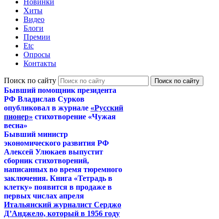
Новинки
Хиты
Видео
Блоги
Премии
Etc
Опросы
Контакты
Поиск по сайту
Бывший помощник президента
РФ Владислав Сурков
опубликовал в журнале
«Русский
пионер»
стихотворение «Чужая
весна»
Бывший министр
экономического развития РФ
Алексей Улюкаев выпустит
сборник стихотворений,
написанных во время тюремного
заключения. Книга «Тетрадь в
клетку» появится в продаже в
первых числах апреля
Итальянский журналист Серджо
Д’Анджело, который в 1956 году