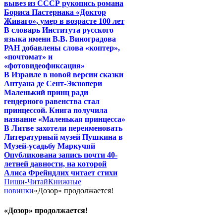
вывез из СССР рукопись романа
Бориса Пастернака «Доктор
Живаго», умер в возрасте 100 лет
В словарь Института русского
языка имени В.В. Виноградова
РАН добавлены слова «коптер»,
«почтомат» и
«фотовидеофиксация»
В Израиле в новой версии сказки
Антуана де Сент-Экзюпери
Маленький принц ради
гендерного равенства стал
принцессой. Книга получила
название «Маленькая принцесса»
В Литве захотели переименовать
Литературный музей Пушкина в
Музей-усадьбу Маркучяй
Опубликована запись почти 40-
летней давности, на которой
Алиса Фрейндлих читает стихи
Пиши-Читай
Книжные
новинки
«Дозор» продолжается!
«Дозор» продолжается!