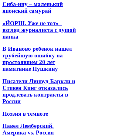
Сиба-ину – маленький
японский самурай
«ЙОРШ. Уже не тот» -
взгляд журналиста с душой
панка
В Иваново ребенок нашел
грубейшую ошибку на
простоявшем 20 лет
памятнике Пушкину
Писатели Линвуд Баркли и
Стивен Кинг отказались
продлевать контракты в
России
Поэзия в темноте
Павел Лемберский.
Америка vs. Россия