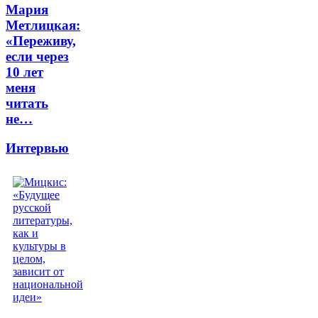
Мария
Метлицкая:
«Переживу,
если через
10 лет
меня
читать
не…
Интервью