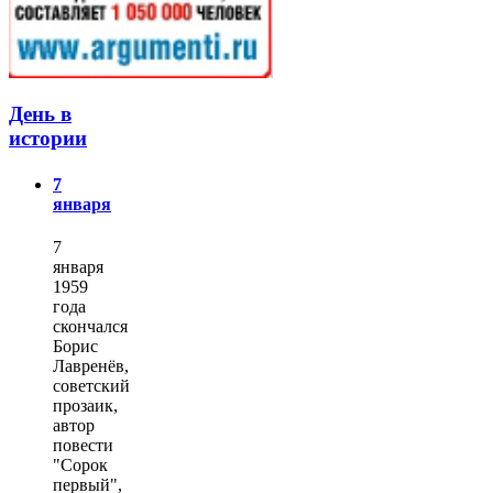
День в
истории
7
января
7
января
1959
года
скончался
Борис
Лавренёв,
советский
прозаик,
автор
повести
"Сорок
первый",