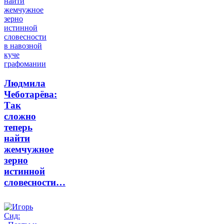
Людмила
Чеботарёва:
Так
сложно
теперь
найти
жемчужное
зерно
истинной
словесности…