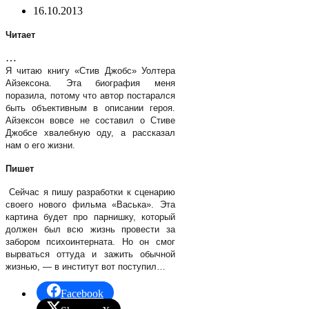
16.10.2013
Читает
…
Я читаю книгу «Стив Джобс» Уолтера
Айзексона. Эта биография меня
поразила, потому что автор постарался
быть объективным в описании героя.
Айзексон вовсе не составил о Стиве
Джобсе хвалебную оду, а рассказал
нам о его жизни.
Пишет
Сейчас я пишу разработки к сценарию
своего нового фильма «Васька». Эта
картина будет про парнишку, который
должен был всю жизнь провести за
забором психоинтерната. Но он смог
вырваться оттуда и зажить обычной
жизнью, — в институт вот поступил…
Facebook