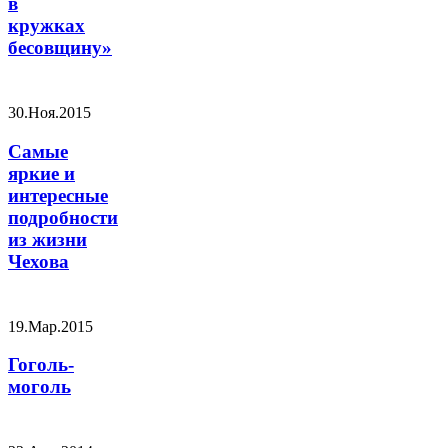
в
кружках
бесовщину»
30.Ноя.2015
Самые
яркие и
интересные
подробности
из жизни
Чехова
19.Мар.2015
Гоголь-
моголь