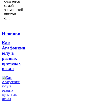
считается
самой
знаменитой
книгой
о…
Новинки
Как
Агафонкин
юлу в
разных
временах
искал