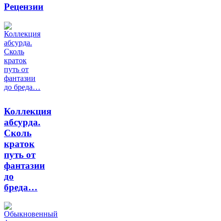
Рецензии
Коллекция
абсурда.
Сколь
краток
путь от
фантазии
до
бреда…