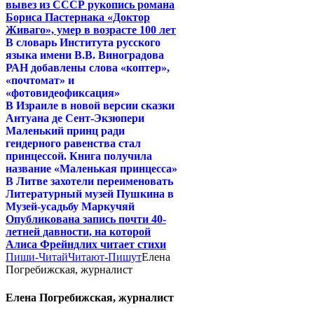
вывез из СССР рукопись романа
Бориса Пастернака «Доктор
Живаго», умер в возрасте 100 лет
В словарь Института русского
языка имени В.В. Виноградова
РАН добавлены слова «коптер»,
«почтомат» и
«фотовидеофиксация»
В Израиле в новой версии сказки
Антуана де Сент-Экзюпери
Маленький принц ради
гендерного равенства стал
принцессой. Книга получила
название «Маленькая принцесса»
В Литве захотели переименовать
Литературный музей Пушкина в
Музей-усадьбу Маркучяй
Опубликована запись почти 40-
летней давности, на которой
Алиса Фрейндлих читает стихи
Пиши-Читай
Читают-Пишут
Елена
Погребижская, журналист
Елена Погребижская, журналист