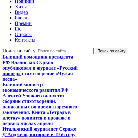
Новинки
Хиты
Видео
Блоги
Премии
Etc
Опросы
Контакты
Поиск по сайту
Бывший помощник президента
РФ Владислав Сурков
опубликовал в журнале
«Русский
пионер»
стихотворение «Чужая
весна»
Бывший министр
экономического развития РФ
Алексей Улюкаев выпустит
сборник стихотворений,
написанных во время тюремного
заключения. Книга «Тетрадь в
клетку» появится в продаже в
первых числах апреля
Итальянский журналист Серджо
Д’Анджело, который в 1956 году