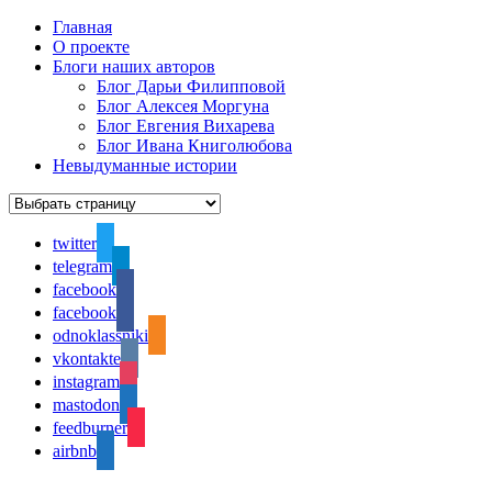
Главная
О проекте
Блоги наших авторов
Блог Дарьи Филипповой
Блог Алексея Моргуна
Блог Евгения Вихарева
Блог Ивана Книголюбова
Невыдуманные истории
twitter
telegram
facebook
facebook
odnoklassniki
vkontakte
instagram
mastodon
feedburner
airbnb