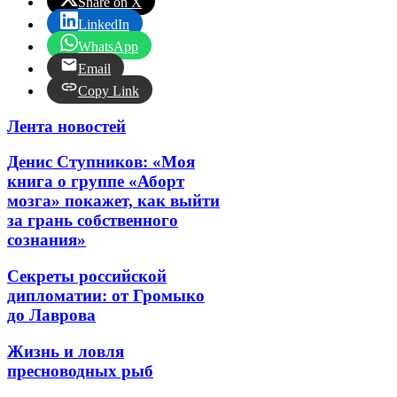
Share on X
LinkedIn
WhatsApp
Email
Copy Link
Лента новостей
Денис Ступников: «Моя
книга о группе «Аборт
мозга» покажет, как выйти
за грань собственного
сознания»
Секреты российской
дипломатии: от Громыко
до Лаврова
Жизнь и ловля
пресноводных рыб