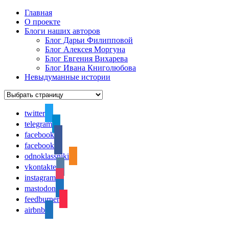
Главная
О проекте
Блоги наших авторов
Блог Дарьи Филипповой
Блог Алексея Моргуна
Блог Евгения Вихарева
Блог Ивана Книголюбова
Невыдуманные истории
twitter
telegram
facebook
facebook
odnoklassniki
vkontakte
instagram
mastodon
feedburner
airbnb