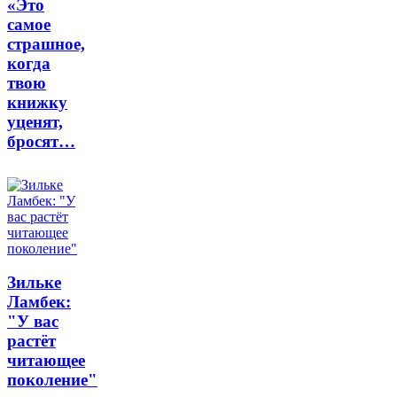
«Это
самое
страшное,
когда
твою
книжку
уценят,
бросят…
Зильке
Ламбек:
"У вас
растёт
читающее
поколение"