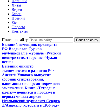
Новинки
Хиты
Видео
Блоги
Премии
Etc
Опросы
Контакты
Поиск по сайту
Бывший помощник президента
РФ Владислав Сурков
опубликовал в журнале
«Русский
пионер»
стихотворение «Чужая
весна»
Бывший министр
экономического развития РФ
Алексей Улюкаев выпустит
сборник стихотворений,
написанных во время тюремного
заключения. Книга «Тетрадь в
клетку» появится в продаже в
первых числах апреля
Итальянский журналист Серджо
Д’Анджело, который в 1956 году