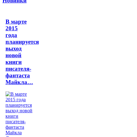
Новинки
В марте
2015
года
планируется
выход
новой
книги
писателя-
фантаста
Майкла…