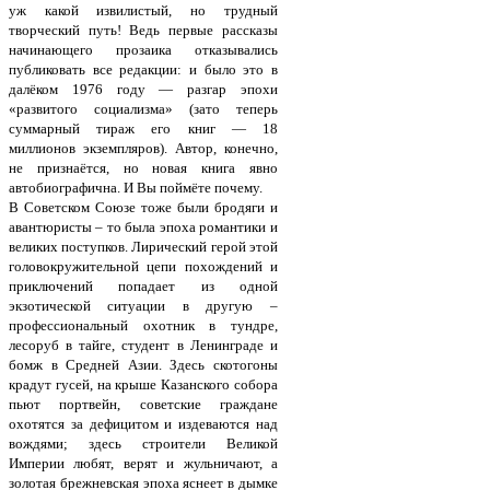
уж какой извилистый, но трудный
творческий путь! Ведь первые рассказы
начинающего прозаика отказывались
публиковать все редакции: и было это в
далёком 1976 году — разгар эпохи
«развитого социализма» (зато теперь
суммарный тираж его книг — 18
миллионов экземпляров). Автор, конечно,
не признаётся, но новая книга явно
автобиографична. И Вы поймёте почему.
В Советском Союзе тоже были бродяги и
авантюристы – то была эпоха романтики и
великих поступков. Лирический герой этой
головокружительной цепи похождений и
приключений попадает из одной
экзотической ситуации в другую –
профессиональный охотник в тундре,
лесоруб в тайге, студент в Ленинграде и
бомж в Средней Азии. Здесь скотогоны
крадут гусей, на крыше Казанского собора
пьют портвейн, советские граждане
охотятся за дефицитом и издеваются над
вождями; здесь строители Великой
Империи любят, верят и жульничают, а
золотая брежневская эпоха яснеет в дымке