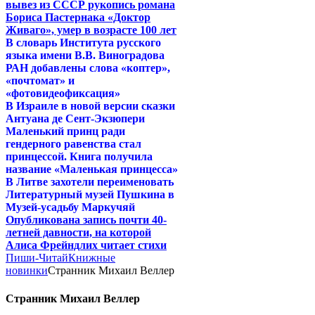
вывез из СССР рукопись романа
Бориса Пастернака «Доктор
Живаго», умер в возрасте 100 лет
В словарь Института русского
языка имени В.В. Виноградова
РАН добавлены слова «коптер»,
«почтомат» и
«фотовидеофиксация»
В Израиле в новой версии сказки
Антуана де Сент-Экзюпери
Маленький принц ради
гендерного равенства стал
принцессой. Книга получила
название «Маленькая принцесса»
В Литве захотели переименовать
Литературный музей Пушкина в
Музей-усадьбу Маркучяй
Опубликована запись почти 40-
летней давности, на которой
Алиса Фрейндлих читает стихи
Пиши-Читай
Книжные
новинки
Странник Михаил Веллер
Странник Михаил Веллер