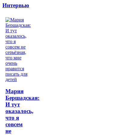
Интервью
Мария
Бершадская:
И тут
оказалось,
что я
совсем
не