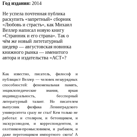
Год издания:
2014
Не успела почтенная публика
раскупить «запретный» сборник
«Любовь и страсть», как Михаил
Веллер написал новую книгу
«Странник и его страна». Так о
чём же новый литетатурный
шедевр — августовская новинка
книжного рынка — именитого
автора и издательства «АСТ»?
Как известно, писатель, философ и
публицист Веллер — человек незаурядных
способностей: феноменальная память,
энциклопедические знания, яркая
индивидуальность, бесспорный
литературный талант. Но писателем
выпусник филфака Ленинградского
университета сразу не стал! Кем только не
работал: и столяром, и бетонщиком, и
экскурсоводом, и корреспондентом, и
охотником-промысловиком, и рыбаком, и
даже перегонщиком импортного скота! А