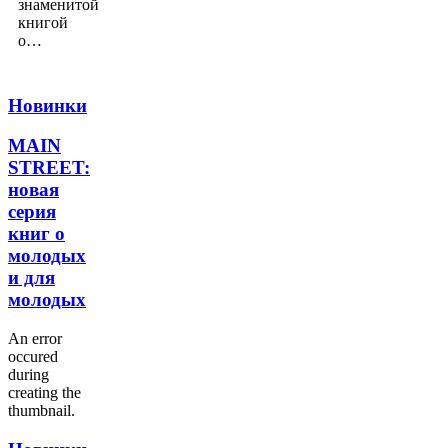
знаменитой
книгой
о…
Новинки
MAIN
STREET:
новая
серия
книг о
молодых
и для
молодых
An error
occured
during
creating the
thumbnail.