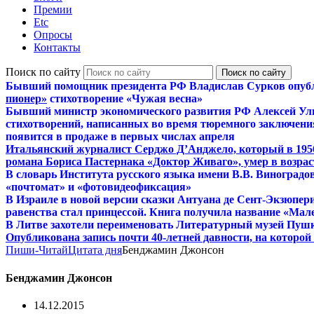
Премии
Etc
Опросы
Контакты
Поиск по сайту
Бывший помощник президента РФ Владислав Сурков опуб
пионер»
стихотворение «Чужая весна»
Бывший министр экономического развития РФ Алексей Ул
стихотворений, написанных во время тюремного заключения
появится в продаже в первых числах апреля
Итальянский журналист Серджо Д’Анджело, который в 195
романа Бориса Пастернака «Доктор Живаго», умер в возраст
В словарь Института русского языка имени В.В. Виноградо
«почтомат» и «фотовидеофиксация»
В Израиле в новой версии сказки Антуана де Сент-Экзюпер
равенства стал принцессой. Книга получила название «Мал
В Литве захотели переименовать Литературный музей Пуш
Опубликована запись почти 40-летней давности, на которо
Пиши-Читай
Цитата дня
Бенджамин Джонсон
Бенджамин Джонсон
14.12.2015