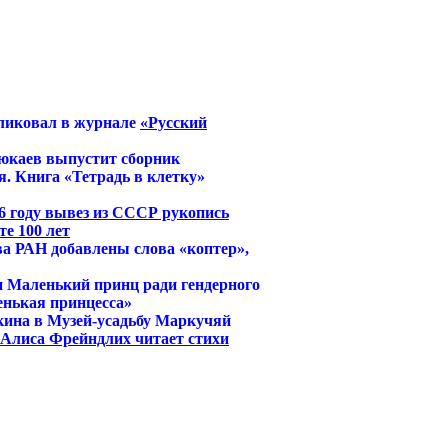
ликовал в журнале
«Русский
юкаев выпустит сборник
. Книга «Тетрадь в клетку»
6 году вывез из СССР рукопись
е 100 лет
ва РАН добавлены слова «коптер»,
и Маленький принц ради гендерного
енькая принцесса»
кина в Музей-усадьбу Маркучяй
й Алиса Фрейндлих читает стихи