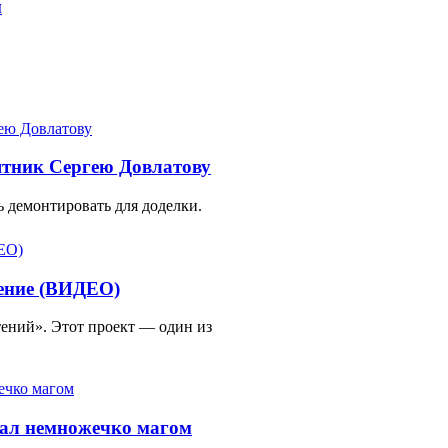
м
ятник Сергею Довлатову
 демонтировать для доделки.
тение (ВИДЕО)
ений». Этот проект — один из
тал немножечко магом