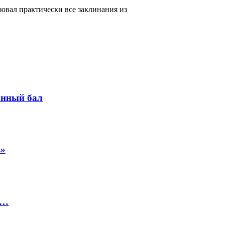
зовал практически все заклинания из
анный бал
ь»
х…