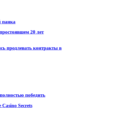
й панка
простоявшем 20 лет
сь продлевать контракты в
 полностью победить
e Casino Secrets