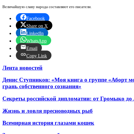
Величайшую славу народа составляют его писатели.
Facebook
Share on X
LinkedIn
WhatsApp
Email
Copy Link
Лента новостей
Денис Ступников: «Моя книга о группе «Аборт мо
грань собственного сознания»
Секреты российской дипломатии: от Громыко до
Жизнь и ловля пресноводных рыб
Всемирная история глазами кошек