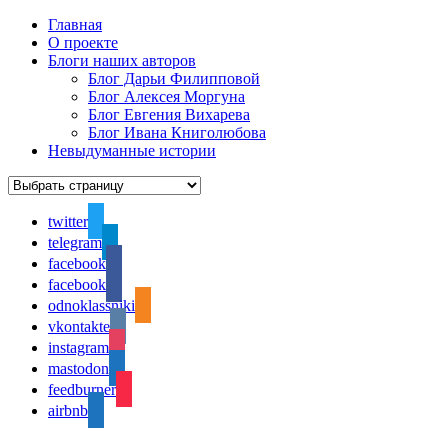
Главная
О проекте
Блоги наших авторов
Блог Дарьи Филипповой
Блог Алексея Моргуна
Блог Евгения Вихарева
Блог Ивана Книголюбова
Невыдуманные истории
twitter
telegram
facebook
facebook
odnoklassniki
vkontakte
instagram
mastodon
feedburner
airbnb