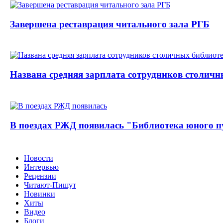
Завершена реставрация читального зала РГБ
Названа средняя зарплата сотрудников столичн
В поездах РЖД появилась "Библиотека юного п
Новости
Интервью
Рецензии
Читают-Пишут
Новинки
Хиты
Видео
Блоги