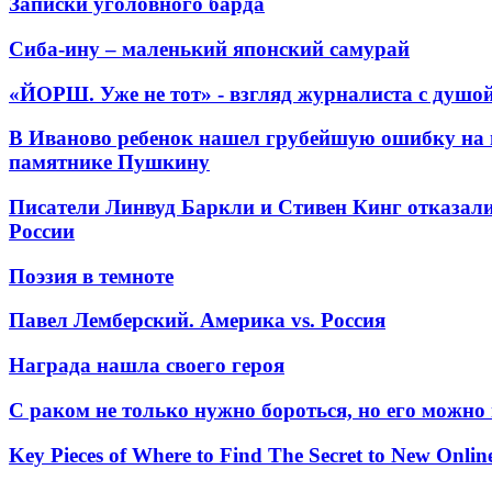
Записки уголовного барда
Сиба-ину – маленький японский самурай
«ЙОРШ. Уже не тот» - взгляд журналиста с душо
В Иваново ребенок нашел грубейшую ошибку на 
памятнике Пушкину
Писатели Линвуд Баркли и Стивен Кинг отказали
России
Поэзия в темноте
Павел Лемберский. Америка vs. Россия
Награда нашла своего героя
С раком не только нужно бороться, но его можно
Key Pieces of Where to Find The Secret to New Onlin