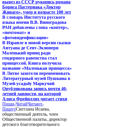
вывез из СССР рукопись романа
Бориса Пастернака «Доктор
Живаго», умер в возрасте 100 лет
В словарь Института русского
языка имени В.В. Виноградова
РАН добавлены слова «коптер»,
«почтомат» и
«фотовидеофиксация»
В Израиле в новой версии сказки
Антуана де Сент-Экзюпери
Маленький принц ради
гендерного равенства стал
принцессой. Книга получила
название «Маленькая принцесса»
В Литве захотели переименовать
Литературный музей Пушкина в
Музей-усадьбу Маркучяй
Опубликована запись почти 40-
летней давности, на которой
Алиса Фрейндлих читает стихи
Пиши-Читай
Читают-
Пишут
Светлана Исаева,
общественный деятель, член
Общественной палаты, директор
детского благотворительного