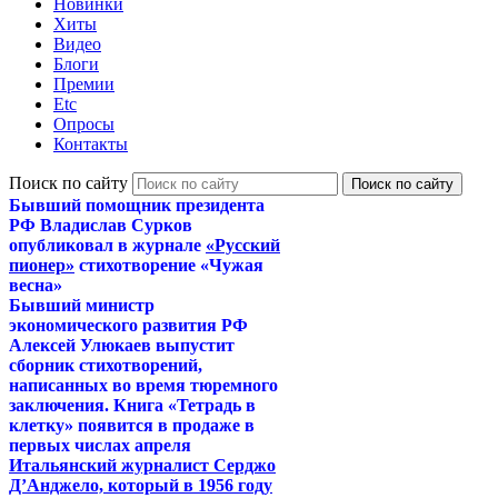
Новинки
Хиты
Видео
Блоги
Премии
Etc
Опросы
Контакты
Поиск по сайту
Бывший помощник президента
РФ Владислав Сурков
опубликовал в журнале
«Русский
пионер»
стихотворение «Чужая
весна»
Бывший министр
экономического развития РФ
Алексей Улюкаев выпустит
сборник стихотворений,
написанных во время тюремного
заключения. Книга «Тетрадь в
клетку» появится в продаже в
первых числах апреля
Итальянский журналист Серджо
Д’Анджело, который в 1956 году