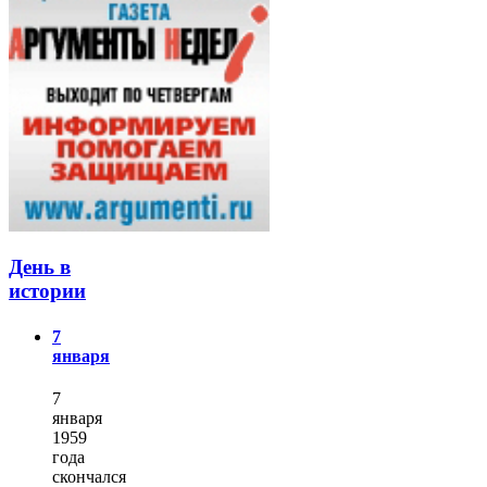
День в
истории
7
января
7
января
1959
года
скончался