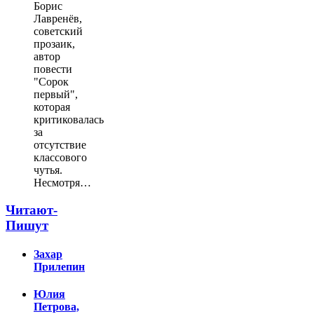
Борис
Лавренёв,
советский
прозаик,
автор
повести
"Сорок
первый",
которая
критиковалась
за
отсутствие
классового
чутья.
Несмотря…
Читают-
Пишут
Захар
Прилепин
Юлия
Петрова,