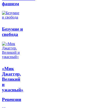
фашизм
Безумие и
свобода
«Мик
Джаггер.
Великий
и
ужасный»
Рецензии