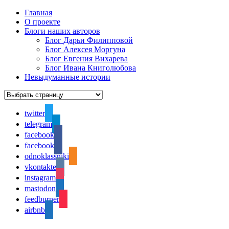
Главная
О проекте
Блоги наших авторов
Блог Дарьи Филипповой
Блог Алексея Моргуна
Блог Евгения Вихарева
Блог Ивана Книголюбова
Невыдуманные истории
twitter
telegram
facebook
facebook
odnoklassniki
vkontakte
instagram
mastodon
feedburner
airbnb