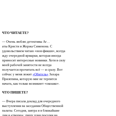
ЧТО ЧИТАЕТЕ?
— Очень люблю детективы Аг…
аты Кристи и Жоржа Сименона. С
удовольствием читаю «нон-фикшн», всегда
жду очередной ярмарки, которая иногда
приносит интересные новинки. Хотя в силу
моей рабочей занятости не всегда
получается прочитать всё — и сразу. Вот
сейчас у меня лежит
«Обитель»
Захара
Прилепина, которую мне не терпится
начать, как только возникнет «окошко».
ЧТО ПИШЕТЕ?
— Вчера писала доклад для очередного
выступления на заседании Общественной
палаты. Сегодня, завтра и в ближайшие
дни я «творю»: пишу план поездки на