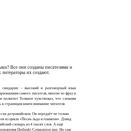
зыки? Все они созданы писателями и
 литераторы их создают.
 и синдарин – высокий и разговорный язык
признаниям самого писателя, многие из фраз и
и полиглот Толкиен чувствовал, что словами
ь к страницам книги внимание читателя.
 на дотракийском. Он передаёт не только
ов из цикла «Песнь льда и пламени». Дэвид
йский словарь из 4 тысяч слов. А ещё
иложения Dothraki Companion app. Но сам