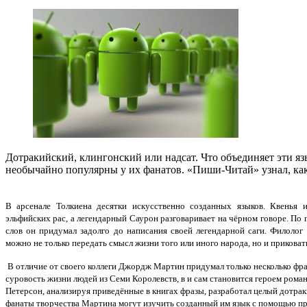
Дотракийский, клингонский или надсат. Что объединяет эти я
необычайно популярны у их фанатов. «Пиши-Читай» узнал, как
В арсенале Толкиена десятки искусственно созданных языков. Квенья
эльфийских рас, а легендарный Саурон разговаривает на чёрном говоре. По 
слов он придумал задолго до написания своей легендарной саги. Филолог 
можно не только передать смысл жизни того или иного народа, но и приковат
В отличие от своего коллеги Джордж Мартин придумал только несколько фраз
суровость жизни людей из Семи Королевств, в и сам становится героем роман
Петерсон, анализируя приведённые в книгах фразы, разработал целый дотраки
фанаты творчества Мартина могут изучить созданный им язык с помощью пр