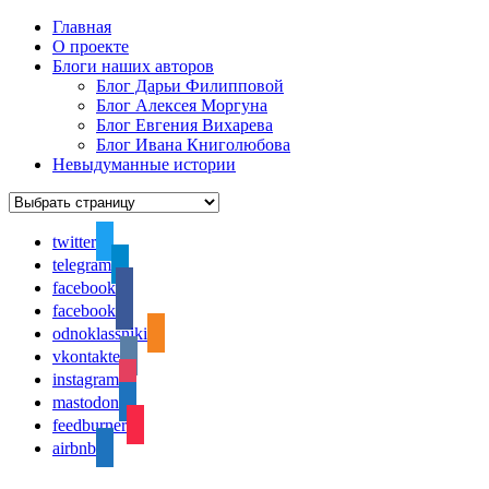
Главная
О проекте
Блоги наших авторов
Блог Дарьи Филипповой
Блог Алексея Моргуна
Блог Евгения Вихарева
Блог Ивана Книголюбова
Невыдуманные истории
twitter
telegram
facebook
facebook
odnoklassniki
vkontakte
instagram
mastodon
feedburner
airbnb