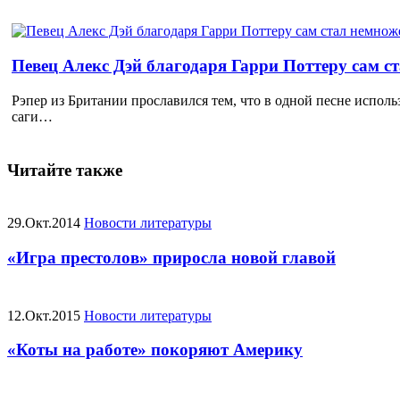
Певец Алекс Дэй благодаря Гарри Поттеру сам с
Рэпер из Британии прославился тем, что в одной песне исполь
саги…
Читайте также
29.Окт.2014
Новости литературы
«Игра престолов» приросла новой главой
12.Окт.2015
Новости литературы
«Коты на работе» покоряют Америку