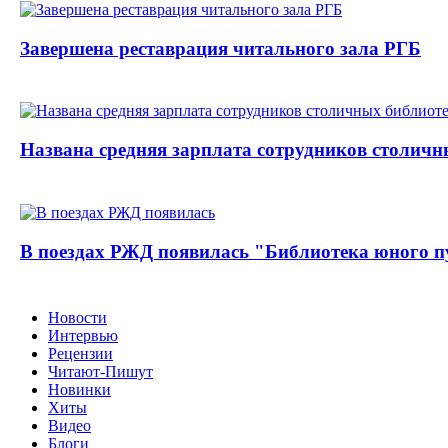
Завершена реставрация читального зала РГБ
Названа средняя зарплата сотрудников столичн
В поездах РЖД появилась "Библиотека юного п
Новости
Интервью
Рецензии
Читают-Пишут
Новинки
Хиты
Видео
Блоги