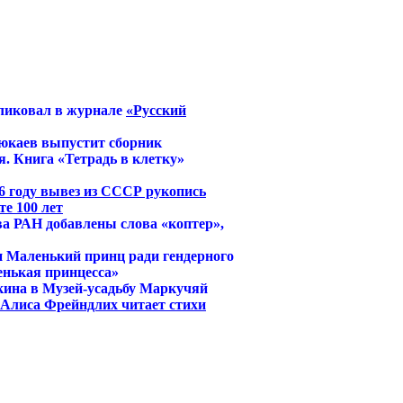
ликовал в журнале
«Русский
юкаев выпустит сборник
. Книга «Тетрадь в клетку»
6 году вывез из СССР рукопись
е 100 лет
ва РАН добавлены слова «коптер»,
и Маленький принц ради гендерного
енькая принцесса»
кина в Музей-усадьбу Маркучяй
й Алиса Фрейндлих читает стихи