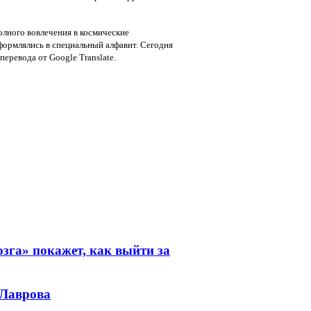
олного вовлечения в космические
формлялись в специальный алфавит. Сегодня
еревода от Google Translate.
зга» покажет, как выйти за
 Лаврова