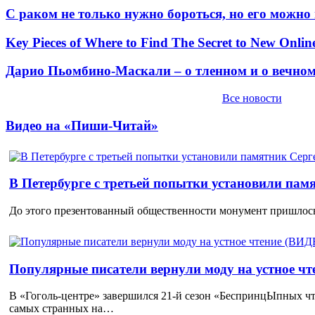
С раком не только нужно бороться, но его можно
Key Pieces of Where to Find The Secret to New Onlin
Дарио Пьомбино-Маскали – о тленном и о вечно
Все новости
Видео на «Пиши-Читай»
В Петербурге с третьей попытки установили пам
До этого презентованный общественности монумент пришлось
Популярные писатели вернули моду на устное ч
В «Гоголь-центре» завершился 21-й сезон «БеспринцЫпных чт
самых странных на…