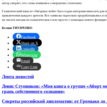
автор уверяет, что слова появились совершенно спонтанно.
Галактический язык из «Звёздных войн» был создан авторами киносаги для п
приключения каждого зрителя. Все символы тщательно прорабатывались и о
же писать письма на галактическом стало просто с помощью нового функции п
Ксения ТИТАРЕНКО
Facebook
Share on X
LinkedIn
WhatsApp
Email
Copy Link
Лента новостей
Денис Ступников: «Моя книга о группе «Аборт мо
грань собственного сознания»
Секреты российской дипломатии: от Громыко до