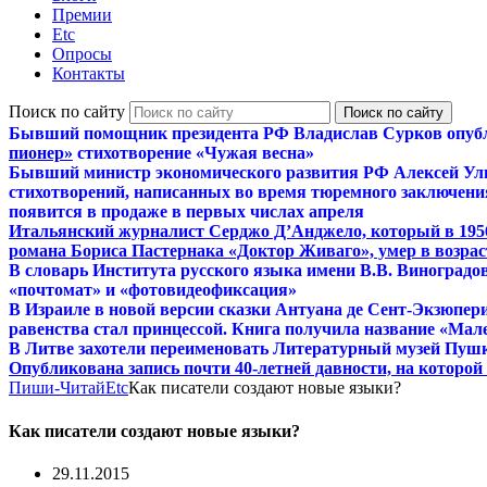
Премии
Etc
Опросы
Контакты
Поиск по сайту
Бывший помощник президента РФ Владислав Сурков опуб
пионер»
стихотворение «Чужая весна»
Бывший министр экономического развития РФ Алексей Ул
стихотворений, написанных во время тюремного заключения
появится в продаже в первых числах апреля
Итальянский журналист Серджо Д’Анджело, который в 195
романа Бориса Пастернака «Доктор Живаго», умер в возраст
В словарь Института русского языка имени В.В. Виноградо
«почтомат» и «фотовидеофиксация»
В Израиле в новой версии сказки Антуана де Сент-Экзюпер
равенства стал принцессой. Книга получила название «Мал
В Литве захотели переименовать Литературный музей Пуш
Опубликована запись почти 40-летней давности, на которо
Пиши-Читай
Etc
Как писатели создают новые языки?
Как писатели создают новые языки?
29.11.2015