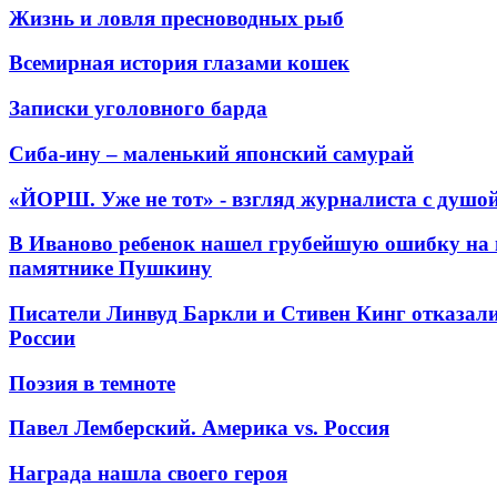
Жизнь и ловля пресноводных рыб
Всемирная история глазами кошек
Записки уголовного барда
Сиба-ину – маленький японский самурай
«ЙОРШ. Уже не тот» - взгляд журналиста с душо
В Иваново ребенок нашел грубейшую ошибку на 
памятнике Пушкину
Писатели Линвуд Баркли и Стивен Кинг отказали
России
Поэзия в темноте
Павел Лемберский. Америка vs. Россия
Награда нашла своего героя