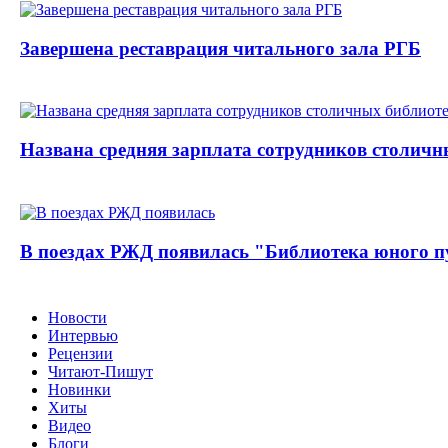
Завершена реставрация читального зала РГБ
Названа средняя зарплата сотрудников столичн
В поездах РЖД появилась "Библиотека юного п
Новости
Интервью
Рецензии
Читают-Пишут
Новинки
Хиты
Видео
Блоги