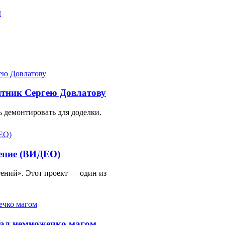
м
ятник Сергею Довлатову
 демонтировать для доделки.
тение (ВИДЕО)
ений». Этот проект — один из
тал немножечко магом