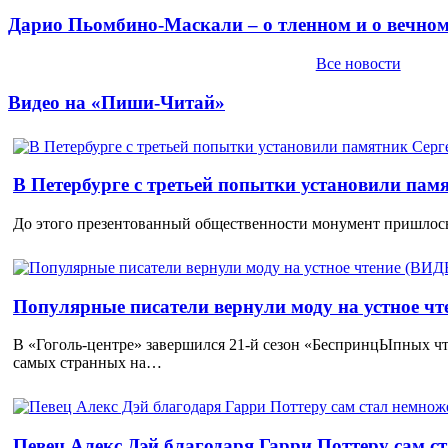
Дарио Пьомбино-Маскали – о тленном и о вечно
Все новости
Видео на «Пиши-Читай»
В Петербурге с третьей попытки установили пам
До этого презентованный общественности монумент пришлось
Популярные писатели вернули моду на устное ч
В «Гоголь-центре» завершился 21-й сезон «БеспринцЫпных чт
самых странных на…
Певец Алекс Дэй благодаря Гарри Поттеру сам с