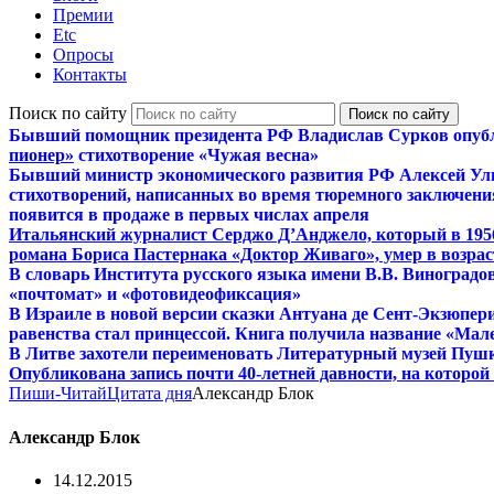
Премии
Etc
Опросы
Контакты
Поиск по сайту
Бывший помощник президента РФ Владислав Сурков опуб
пионер»
стихотворение «Чужая весна»
Бывший министр экономического развития РФ Алексей Ул
стихотворений, написанных во время тюремного заключения
появится в продаже в первых числах апреля
Итальянский журналист Серджо Д’Анджело, который в 195
романа Бориса Пастернака «Доктор Живаго», умер в возраст
В словарь Института русского языка имени В.В. Виноградо
«почтомат» и «фотовидеофиксация»
В Израиле в новой версии сказки Антуана де Сент-Экзюпер
равенства стал принцессой. Книга получила название «Мал
В Литве захотели переименовать Литературный музей Пуш
Опубликована запись почти 40-летней давности, на которо
Пиши-Читай
Цитата дня
Александр Блок
Александр Блок
14.12.2015