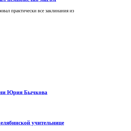
зовал практически все заклинания из
зни Юрия Бычкова
челябинской учительнице