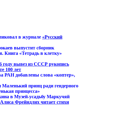
ликовал в журнале
«Русский
юкаев выпустит сборник
. Книга «Тетрадь в клетку»
6 году вывез из СССР рукопись
е 100 лет
ва РАН добавлены слова «коптер»,
и Маленький принц ради гендерного
енькая принцесса»
кина в Музей-усадьбу Маркучяй
й Алиса Фрейндлих читает стихи