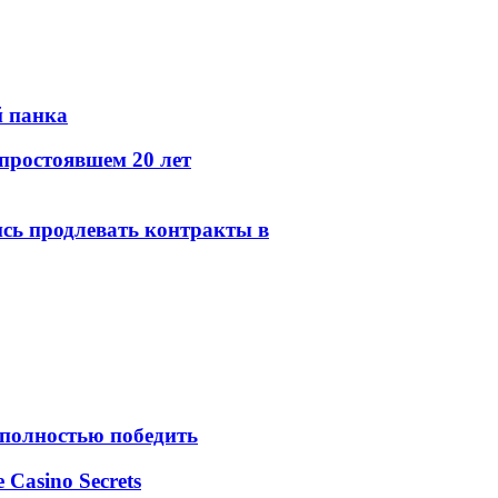
й панка
простоявшем 20 лет
сь продлевать контракты в
 полностью победить
e Casino Secrets