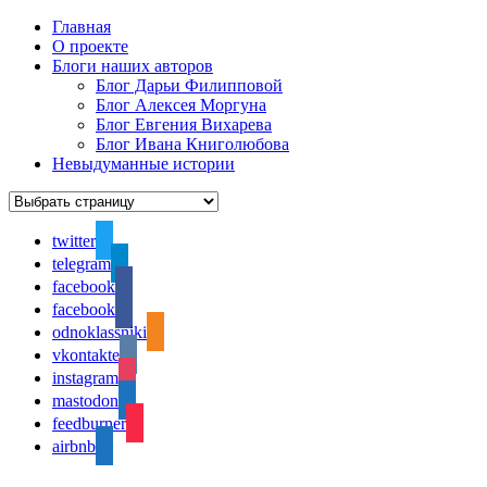
Главная
О проекте
Блоги наших авторов
Блог Дарьи Филипповой
Блог Алексея Моргуна
Блог Евгения Вихарева
Блог Ивана Книголюбова
Невыдуманные истории
twitter
telegram
facebook
facebook
odnoklassniki
vkontakte
instagram
mastodon
feedburner
airbnb