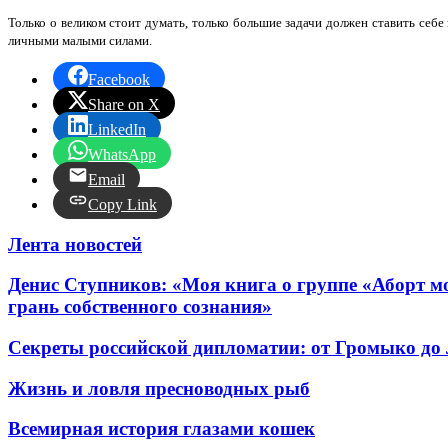
Только о великом стоит думать, только большие задачи должен ставить себе
личными малыми силами.
Facebook
Share on X
LinkedIn
WhatsApp
Email
Copy Link
Лента новостей
Денис Ступников: «Моя книга о группе «Аборт мо
грань собственного сознания»
Секреты российской дипломатии: от Громыко до
Жизнь и ловля пресноводных рыб
Всемирная история глазами кошек