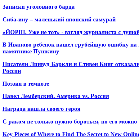
Записки уголовного барда
Сиба-ину – маленький японский самурай
«ЙОРШ. Уже не тот» - взгляд журналиста с душо
В Иваново ребенок нашел грубейшую ошибку на 
памятнике Пушкину
Писатели Линвуд Баркли и Стивен Кинг отказали
России
Поэзия в темноте
Павел Лемберский. Америка vs. Россия
Награда нашла своего героя
С раком не только нужно бороться, но его можно
Key Pieces of Where to Find The Secret to New Onlin