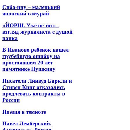
Сиба-ину – маленький
японский самурай
«ЙОРШ. Уже не тот» -
взгляд журналиста с душой
панка
В Иваново ребенок нашел
грубейшую ошибку на
простоявшем 20 лет
памятнике Пушкину
Писатели Линвуд Баркли и
Стивен Кинг отказались
продлевать контракты в
России
Поэзия в темноте
Павел Лемберский.
Америка vs. Россия