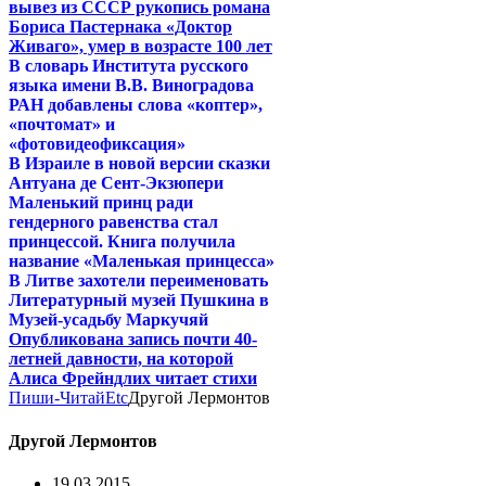
вывез из СССР рукопись романа
Бориса Пастернака «Доктор
Живаго», умер в возрасте 100 лет
В словарь Института русского
языка имени В.В. Виноградова
РАН добавлены слова «коптер»,
«почтомат» и
«фотовидеофиксация»
В Израиле в новой версии сказки
Антуана де Сент-Экзюпери
Маленький принц ради
гендерного равенства стал
принцессой. Книга получила
название «Маленькая принцесса»
В Литве захотели переименовать
Литературный музей Пушкина в
Музей-усадьбу Маркучяй
Опубликована запись почти 40-
летней давности, на которой
Алиса Фрейндлих читает стихи
Пиши-Читай
Etc
Другой Лермонтов
Другой Лермонтов
19.03.2015