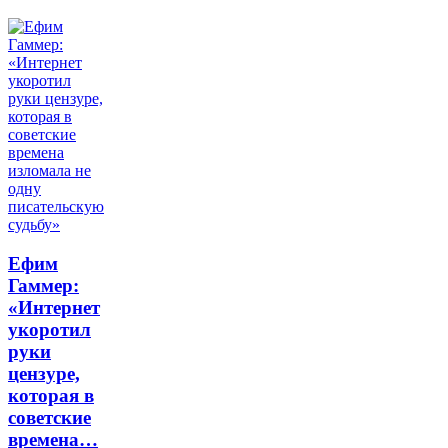
Ефим
Гаммер:
«Интернет
укоротил
руки
цензуре,
которая в
советские
времена…