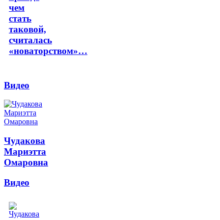
чем
стать
таковой,
считалась
«новаторством»…
Видео
Чудакова
Мариэтта
Омаровна
Видео