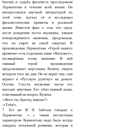
бытия) и судьба фаталиста преследовали
Лермонтова в течение всей жизни. Он
интересовался научной литературой по
этой теме, изучал её и исследовал
фаталистические приметы в реальной
жизни. Известен факт о том, что сразу
после рождения поэта акушерка, увидев
новорождённого мальчика, предсказала,
что он умрёт не своей смертью. В
произведении Лермонтова «Герой нашего
времени» есть отдельная глава «Фаталист»,
посвящённая этому явлению. В ней
главный герой произведения
предсказывает персонажу Вуличу смерть
вечером того же дня. Он не верит ему, они
играют в «Русскую рулетку» на деньги.
Осечка. Спустя несколько часов его
находят мёртвым. Его убил пьяный казак,
ответивший на вопрос Вулича:
-«Кого ты, братец, ищешь?»
-«Тебя!».
7. Тот же И. П. Забелла говорил о
Лермoнтове: «…с таким несчастным
характером Лермонтову надо было всегда
ожидать печальной развязки, которая и