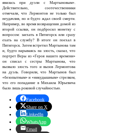
явилась при дуэли с Мартыновым».
Действительно, соотечественники
отмечали, что Лермонтов не только был
неудачлив, но и будто ждал своей смерти.
Например, во время возвращения домой из
второй ссылки, он подбросил монетку с
вопросом: заехать в Пятигорск или сразу
ехать на службу? В итоге он поехал в
Пятигорск. Затем встретил Мартынова там
и, будто нарываясь на злость, сказал, что
портрет Веры из «Героя нашего времени»
он списал с сестры Мартынова, что
вызвало злость того и вызов Лермонтова
на дуэль. Говорили, что Мартынов был
«безопытным» и «никудышным» стрелком,
что его попадание в Михаила Юрьевича
было лишь роковой случайностью.
Facebook
Share on X
LinkedIn
WhatsApp
Email