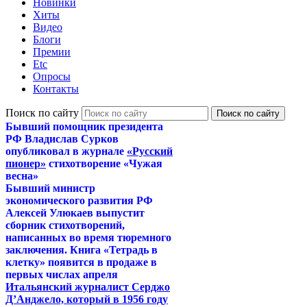
Новинки
Хиты
Видео
Блоги
Премии
Etc
Опросы
Контакты
Поиск по сайту
Бывший помощник президента
РФ Владислав Сурков
опубликовал в журнале
«Русский
пионер»
стихотворение «Чужая
весна»
Бывший министр
экономического развития РФ
Алексей Улюкаев выпустит
сборник стихотворений,
написанных во время тюремного
заключения. Книга «Тетрадь в
клетку» появится в продаже в
первых числах апреля
Итальянский журналист Серджо
Д’Анджело, который в 1956 году