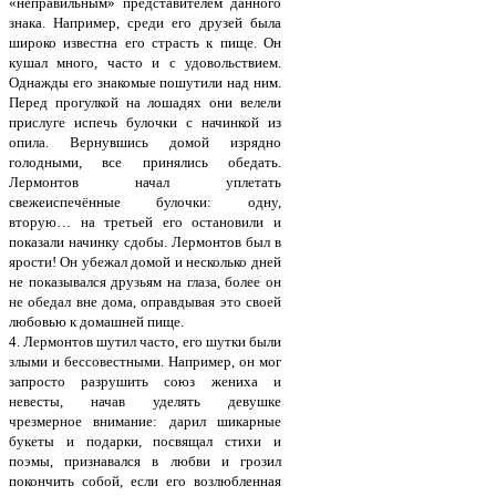
«неправильным» представителем данного
знака. Например, среди его друзей была
широко известна его страсть к пище. Он
кушал много, часто и с удовольствием.
Однажды его знакомые пошутили над ним.
Перед прогулкой на лошадях они велели
прислуге испечь булочки с начинкой из
опила. Вернувшись домой изрядно
голодными, все принялись обедать.
Лермонтов начал уплетать
свежеиспечённые булочки: одну,
вторую… на третьей его остановили и
показали начинку сдобы. Лермонтов был в
ярости! Он убежал домой и несколько дней
не показывался друзьям на глаза, более он
не обедал вне дома, оправдывая это своей
любовью к домашней пище.
4. Лермонтов шутил часто, его шутки были
злыми и бессовестными. Например, он мог
запросто разрушить союз жениха и
невесты, начав уделять девушке
чрезмерное внимание: дарил шикарные
букеты и подарки, посвящал стихи и
поэмы, признавался в любви и грозил
покончить собой, если его возлюбленная