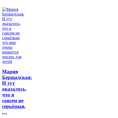
Мария
Бершадская:
И тут
оказалось,
что я
совсем не
серьёзная,
…