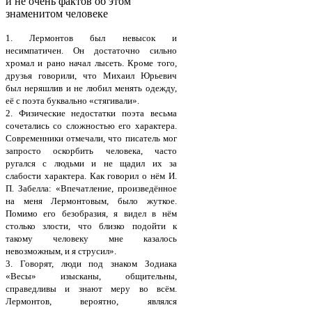
и не очень фактов об этом
знаменитом человеке
1. Лермонтов был невысок и
несимпатичен. Он достаточно сильно
хромал и рано начал лысеть. Кроме того,
друзья говорили, что Михаил Юрьевич
был неряшлив и не любил менять одежду,
её с поэта буквально «стягивали».
2. Физические недостатки поэта весьма
сочетались со сложностью его характера.
Современники отмечали, что писатель мог
запросто оскорбить человека, часто
ругался с людьми и не щадил их за
слабости характера. Как говорил о нём И.
П. Забелла: «Впечатление, произведённое
на меня Лермoнтовым, было жуткое.
Помимо его безобразия, я видел в нём
столько злости, что близко подойти к
такому человеку мне казалось
невозможным, и я струсил».
3. Говорят, люди под знаком Зодиака
«Весы» изысканы, общительны,
справедливы и знают меру во всём.
Лермонтов, вероятно, являлся