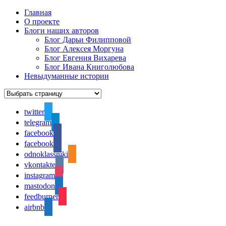
Главная
О проекте
Блоги наших авторов
Блог Дарьи Филипповой
Блог Алексея Моргуна
Блог Евгения Вихарева
Блог Ивана Книголюбова
Невыдуманные истории
twitter
telegram
facebook
facebook
odnoklassniki
vkontakte
instagram
mastodon
feedburner
airbnb