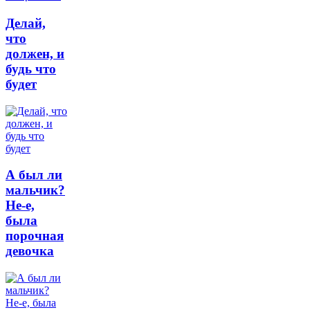
Делай,
что
должен, и
будь что
будет
А был ли
мальчик?
Не-е,
была
порочная
девочка