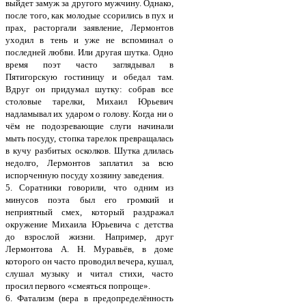
выйдет замуж за другого мужчину. Однако,
после того, как молодые ссорились в пух и
прах, расторгали заявление, Лермонтов
уходил в тень и уже не вспоминал о
последней любви. Или другая шутка. Одно
время поэт часто заглядывал в
Пятигорскую гостиницу и обедал там.
Вдруг он придумал шутку: собрав все
столовые тарелки, Михаил Юрьевич
надламывал их ударом о голову. Когда ни о
чём не подозревающие слуги начинали
мыть посуду, стопка тарелок превращалась
в кучу разбитых осколков. Шутка длилась
недолго, Лермонтов заплатил за всю
испорченную посуду хозяину заведения.
5. Соратники говорили, что одним из
минусов поэта был его громкий и
неприятный смех, который раздражал
окружение Михаила Юрьевича с детства
до взрослой жизни. Например, друг
Лермонтова А. Н. Муравьёв, в доме
которого он часто проводил вечера, кушал,
слушал музыку и читал стихи, часто
просил первого «смеяться попроще».
6. Фатализм (вера в предопределённость