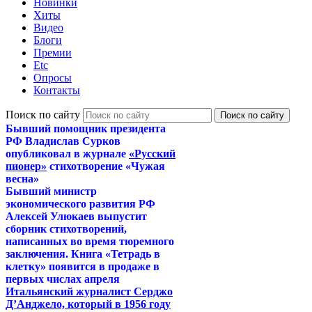
Новинки
Хиты
Видео
Блоги
Премии
Etc
Опросы
Контакты
Поиск по сайту
Бывший помощник президента
РФ Владислав Сурков
опубликовал в журнале
«Русский
пионер»
стихотворение «Чужая
весна»
Бывший министр
экономического развития РФ
Алексей Улюкаев выпустит
сборник стихотворений,
написанных во время тюремного
заключения. Книга «Тетрадь в
клетку» появится в продаже в
первых числах апреля
Итальянский журналист Серджо
Д’Анджело, который в 1956 году