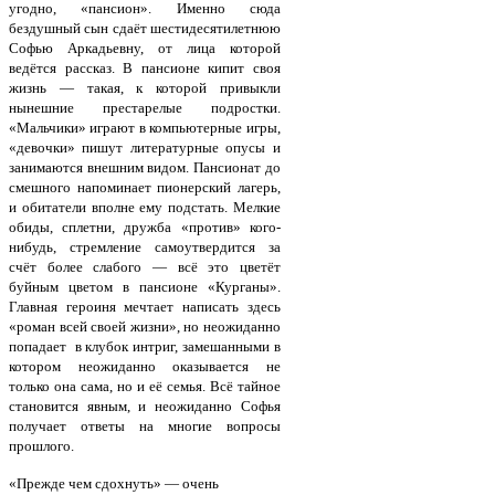
угодно, «пансион». Именно сюда
бездушный сын сдаёт шестидесятилетнюю
Софью Аркадьевну, от лица которой
ведётся рассказ. В пансионе кипит своя
жизнь — такая, к которой привыкли
нынешние престарелые подростки.
«Мальчики» играют в компьютерные игры,
«девочки» пишут литературные опусы и
занимаются внешним видом. Пансионат до
смешного напоминает пионерский лагерь,
и обитатели вполне ему подстать. Мелкие
обиды, сплетни, дружба «против» кого-
нибудь, стремление самоутвердится за
счёт более слабого — всё это цветёт
буйным цветом в пансионе «Курганы».
Главная героиня мечтает написать здесь
«роман всей своей жизни», но неожиданно
попадает в клубок интриг, замешанными в
котором неожиданно оказывается не
только она сама, но и её семья. Всё тайное
становится явным, и неожиданно Софья
получает ответы на многие вопросы
прошлого.
«Прежде чем сдохнуть» — очень