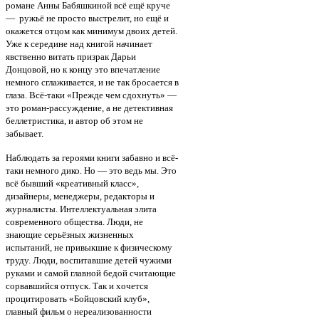
романе Анны Бабяшкиной всё ещё круче
— ружьё не просто выстрелит, но ещё и
окажется отцом как минимум двоих детей.
Уже к середине над книгой начинает
явственно витать призрак Дарьи
Донцовой, но к концу это впечатление
немного сглаживается, и не так бросается в
глаза. Всё-таки «Прежде чем сдохнуть» —
это роман-рассуждение, а не детективная
беллетристика, и автор об этом не
забывает.
Наблюдать за героями книги забавно и всё-
таки немного дико. Но — это ведь мы. Это
всё бывший «креативный класс»,
дизайнеры, менеджеры, редакторы и
журналисты. Интеллектуальная элита
современного общества. Люди, не
знающие серьёзных жизненных
испытаний, не привыкшие к физическому
труду. Люди, воспитавшие детей чужими
руками и самой главной бедой считающие
сорвавшийся отпуск. Так и хочется
процитировать «Бойцовский клуб»,
главный фильм о нереализованности