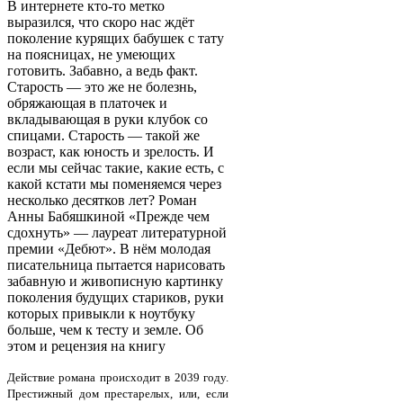
В интернете кто-то метко
выразился, что скоро нас ждёт
поколение курящих бабушек с тату
на поясницах, не умеющих
готовить. Забавно, а ведь факт.
Старость — это же не болезнь,
обряжающая в платочек и
вкладывающая в руки клубок со
спицами. Старость — такой же
возраст, как юность и зрелость. И
если мы сейчас такие, какие есть, с
какой кстати мы поменяемся через
несколько десятков лет? Роман
Анны Бабяшкиной «Прежде чем
сдохнуть» — лауреат литературной
премии «Дебют». В нём молодая
писательница пытается нарисовать
забавную и живописную картинку
поколения будущих стариков, руки
которых привыкли к ноутбуку
больше, чем к тесту и земле. Об
этом и рецензия на книгу
Действие романа происходит в 2039 году.
Престижный дом престарелых, или, если