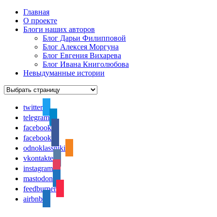
Главная
О проекте
Блоги наших авторов
Блог Дарьи Филипповой
Блог Алексея Моргуна
Блог Евгения Вихарева
Блог Ивана Книголюбова
Невыдуманные истории
twitter
telegram
facebook
facebook
odnoklassniki
vkontakte
instagram
mastodon
feedburner
airbnb