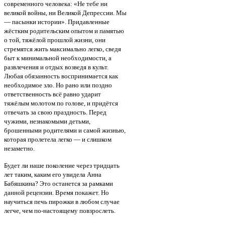
современного человека: «Не тебе ни
великой войны, ни Великой Депрессии. Мы
— пасынки истории». Придавленные
жёстким родительским опытом и памятью
о той, тяжёлой прошлой жизни, они
стремятся жить максимально легко, сведя
быт к минимальной необходимости, а
развлечения и отдых возведя в культ.
Любая обязанность воспринимается как
необходимое зло. Но рано или поздно
ответственность всё равно ударит
тяжёлым молотом по голове, и придётся
отвечать за свою праздность. Перед
чужими, незнакомыми детьми,
брошенными родителями и самой жизнью,
которая пролетела легко — и слишком
незаметно.
Будет ли наше поколение через тридцать
лет таким, каким его увидела Анна
Бабяшкина? Это останется за рамками
данной рецензии. Время покажет. Но
научиться печь пирожки в любом случае
легче, чем по-настоящему повзрослеть.