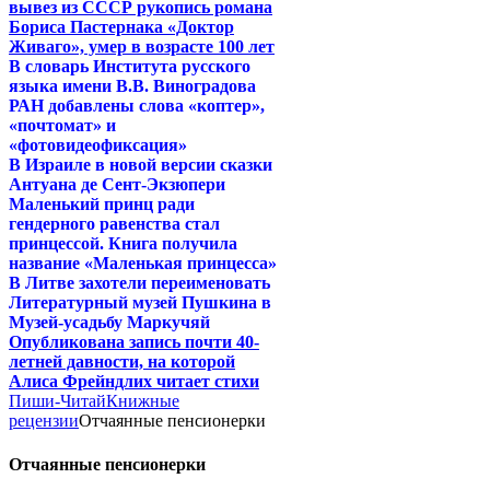
вывез из СССР рукопись романа
Бориса Пастернака «Доктор
Живаго», умер в возрасте 100 лет
В словарь Института русского
языка имени В.В. Виноградова
РАН добавлены слова «коптер»,
«почтомат» и
«фотовидеофиксация»
В Израиле в новой версии сказки
Антуана де Сент-Экзюпери
Маленький принц ради
гендерного равенства стал
принцессой. Книга получила
название «Маленькая принцесса»
В Литве захотели переименовать
Литературный музей Пушкина в
Музей-усадьбу Маркучяй
Опубликована запись почти 40-
летней давности, на которой
Алиса Фрейндлих читает стихи
Пиши-Читай
Книжные
рецензии
Отчаянные пенсионерки
Отчаянные пенсионерки