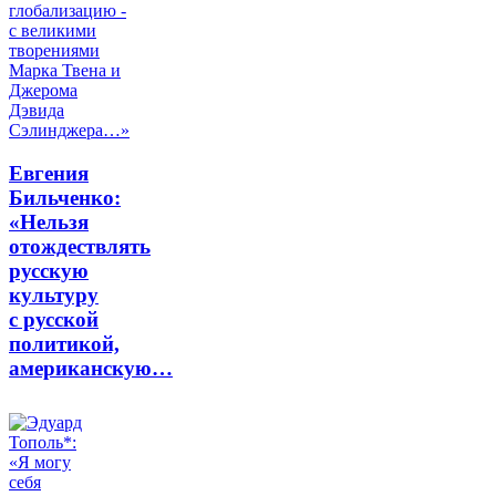
Евгения
Бильченко:
«Нельзя
отождествлять
русскую
культуру
с русской
политикой,
американскую…