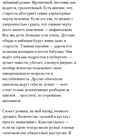
забавный роман. Ироничный, местами, как
водится, трогательный. Есть мнение, что
старость обостряет самые характерные
черты человека. Если это так, то можно с
уверенностью судить, что главная черта
всего нашего поколения — инфантилизм.
Все мы дети, большие и не очень. Детские
обиды и амбиции будут живы даже в
старости. Главная героиня — даром что
пожилая женщина и почти бабушка. Она
ведёт себя как подросток в пубертате —
делает пакости, убегает, хлопнув дверью, и
вообще всячески показывает свою
эмоциональную незрелость и
нестабильность. Другие обитатели
пансиона ведут себя не лучше — чего
стоят только коллективные разборки за
школой… простите, за сгоревшим
магазином.
Сюжет романа, на мой взгляд, немного
хромает. Количество «роялей в кустах»
просто зашкаливает. Классик сказал —
если на сцене театра висит ружьё, в конце
спектакля оно обязательно выстрелит. В