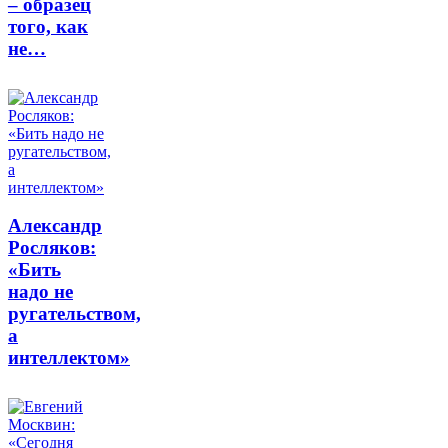
– образец
того, как
не…
Александр
Росляков:
«Бить
надо не
ругательством,
а
интеллектом»