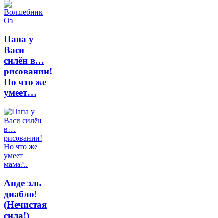
Папа у
Васи
силён в…
рисовании!
Но что же
умеет…
Анде эль
диабло!
(Нечистая
сила!)