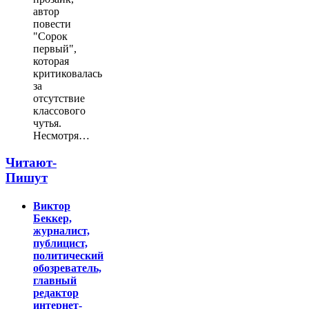
автор
повести
"Сорок
первый",
которая
критиковалась
за
отсутствие
классового
чутья.
Несмотря…
Читают-
Пишут
Виктор
Беккер,
журналист,
публицист,
политический
обозреватель,
главный
редактор
интернет-