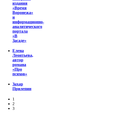
издания
«Время
Воронежа»
и
информационно-
аналитического
портала
«В
Засаде»
Елена
Леонтьева,
автор
романа
«Про
психов»
Захар
Прилепин
1
2
3