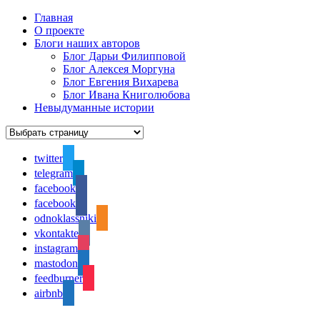
Главная
О проекте
Блоги наших авторов
Блог Дарьи Филипповой
Блог Алексея Моргуна
Блог Евгения Вихарева
Блог Ивана Книголюбова
Невыдуманные истории
twitter
telegram
facebook
facebook
odnoklassniki
vkontakte
instagram
mastodon
feedburner
airbnb