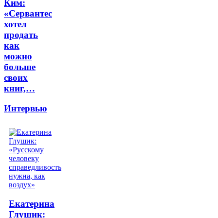
Ким:
«Сервантес
хотел
продать
как
можно
больше
своих
книг,…
Интервью
Екатерина
Глушик: