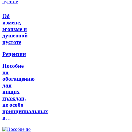
Об
измене,
эгоизме и
душевной
пустоте
Рецензии
Пособие
по
обогащению
для
нищих
граждан,
не особо
принципиальных
в…