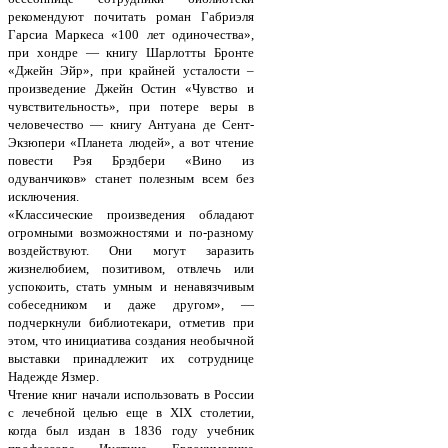
рекомендуют почитать роман Габриэля
Гарсиа Маркеса «100 лет одиночества»,
при хондре — книгу Шарлотты Бронте
«Джейн Эйр», при крайней усталости –
произведение Джейн Остин «Чувство и
чувствительность», при потере веры в
человечество — книгу Антуана де Сент-
Экзюпери «Планета людей», а вот чтение
повести Рэя Брэдбери «Вино из
одуванчиков» станет полезным всем без
исключения.
«Классические произведения обладают
огромными возможностями и по-разному
воздействуют. Они могут заразить
жизнелюбием, позитивом, отвлечь или
успокоить, стать умным и ненавязчивым
собеседником и даже другом», —
подчеркнули библиотекари, отметив при
этом, что инициатива создания необычной
выставки принадлежит их сотруднице
Надежде Язмер.
Чтение книг начали использовать в России
с лечебной целью еще в XIX столетии,
когда был издан в 1836 году учебник