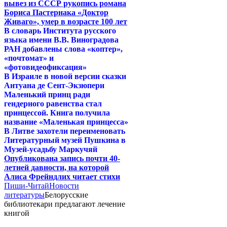
вывез из СССР рукопись романа
Бориса Пастернака «Доктор
Живаго», умер в возрасте 100 лет
В словарь Института русского
языка имени В.В. Виноградова
РАН добавлены слова «коптер»,
«почтомат» и
«фотовидеофиксация»
В Израиле в новой версии сказки
Антуана де Сент-Экзюпери
Маленький принц ради
гендерного равенства стал
принцессой. Книга получила
название «Маленькая принцесса»
В Литве захотели переименовать
Литературный музей Пушкина в
Музей-усадьбу Маркучяй
Опубликована запись почти 40-
летней давности, на которой
Алиса Фрейндлих читает стихи
Пиши-Читай
Новости
литературы
Белорусские
библиотекари предлагают лечение
книгой