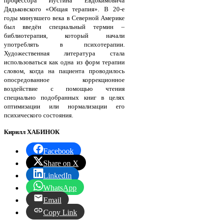
профессора Иустина Евдокимовича
Дядьковского «Общая терапия». В 20-е
годы минувшего века в Северной Америке
был введён специальный термин –
библиотерапия, который начали
употреблять в психотерапии.
Художественная литература стала
использоваться как одна из форм терапии
словом, когда на пациента проводилось
опосредованное коррекционное
воздействие с помощью чтения
специально подобранных книг в целях
оптимизации или нормализации его
психического состояния.
Кирилл ХАБИНОК
Facebook
Share on X
LinkedIn
WhatsApp
Email
Copy Link