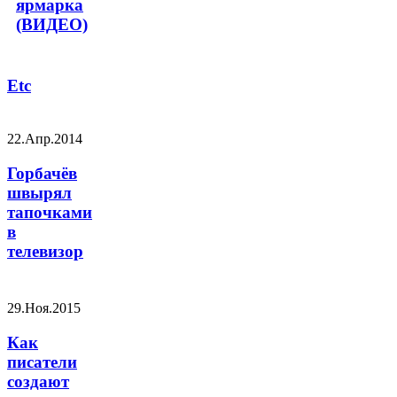
ярмарка
(ВИДЕО)
Etc
22.Апр.2014
Горбачёв
швырял
тапочками
в
телевизор
29.Ноя.2015
Как
писатели
создают