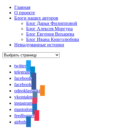
Главная
О проекте
Блоги наших авторов
Блог Дарьи Филипповой
Блог Алексея Моргуна
Блог Евгения Вихарева
Блог Ивана Книголюбова
Невыдуманные истории
twitter
telegram
facebook
facebook
odnoklassniki
vkontakte
instagram
mastodon
feedburner
airbnb