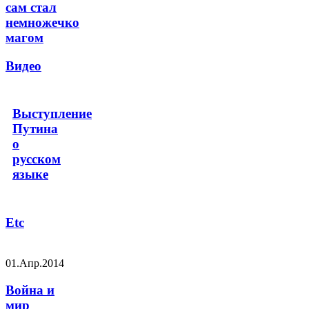
сам стал
немножечко
магом
Видео
Выступление
Путина
о
русском
языке
Etc
01.Апр.2014
Война и
мир