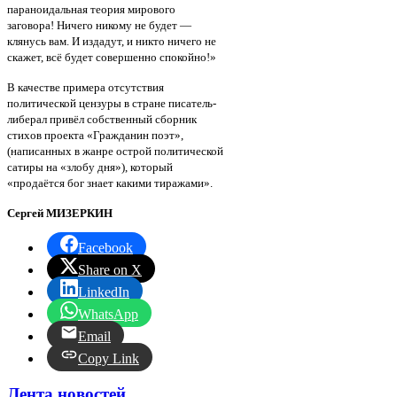
параноидальная теория мирового
заговора! Ничего никому не будет —
клянусь вам. И издадут, и никто ничего не
скажет, всё будет совершенно спокойно!»
В качестве примера отсутствия
политической цензуры в стране писатель-
либерал привёл собственный сборник
стихов проекта «Гражданин поэт»,
(написанных в жанре острой политической
сатиры на «злобу дня»), который
«продаётся бог знает какими тиражами».
Сергей МИЗЕРКИН
Facebook
Share on X
LinkedIn
WhatsApp
Email
Copy Link
Лента новостей