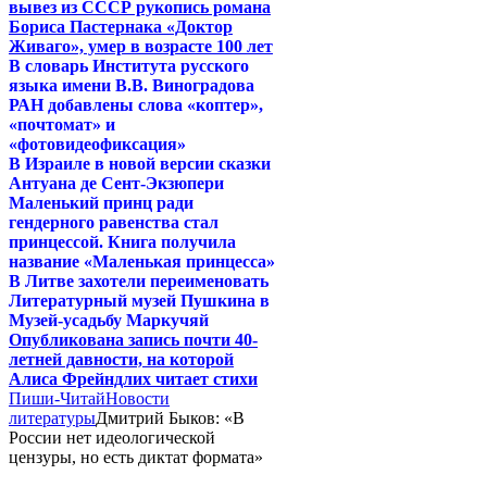
вывез из СССР рукопись романа
Бориса Пастернака «Доктор
Живаго», умер в возрасте 100 лет
В словарь Института русского
языка имени В.В. Виноградова
РАН добавлены слова «коптер»,
«почтомат» и
«фотовидеофиксация»
В Израиле в новой версии сказки
Антуана де Сент-Экзюпери
Маленький принц ради
гендерного равенства стал
принцессой. Книга получила
название «Маленькая принцесса»
В Литве захотели переименовать
Литературный музей Пушкина в
Музей-усадьбу Маркучяй
Опубликована запись почти 40-
летней давности, на которой
Алиса Фрейндлих читает стихи
Пиши-Читай
Новости
литературы
Дмитрий Быков: «В
России нет идеологической
цензуры, но есть диктат формата»