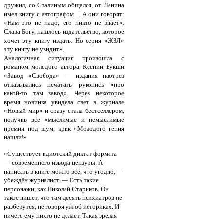
дружил, со Сталиным общался, от Ленина
имел книгу с автографом… А они говорят:
«Нам это не надо, его никто не знает».
Слава Богу, нашлось издательство, которое
хочет эту книгу издать. Но серия «ЖЗЛ»
эту книгу не увидит».
Аналогичная ситуация произошла с
романом молодого автора Ксении Букши
«Завод «Свобода» — издания наотрез
отказывались печатать рукопись «про
какой-то там завод». Через некоторое
время новинка увидела свет в журнале
«Новый мир» и сразу стала бестселлером,
получив все «мыслимые и немыслимые
премии под шум, крик «Молодого гения
нашли!»
«Существует идиотский диктат формата
— современного извода цензуры. А
написать в книге можно всё, что угодно, —
убеждён журналист. — Есть такие
персонажи, как Николай Стариков. Он
такое пишет, что там десять психиатров не
разберутся, не говоря уж об историках. И
ничего ему никто не делает. Такая зрелая