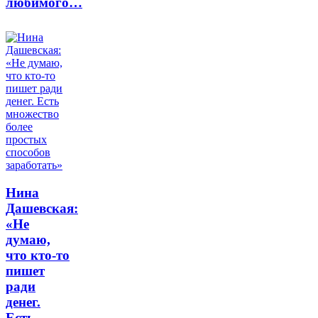
любимого…
Нина
Дашевская:
«Не
думаю,
что кто-то
пишет
ради
денег.
Есть…