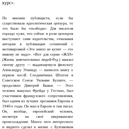
курс».
По мнению публициста, если бы
существовала идеологическая цензура, то
это было бы «полбеды». Для писателя
гораздо хуже, что сейчас в роли цензоров
выступают сами издательства, отказывая
авторам в публикации сочинений с
мотивировкой «Это никто не купит — это
никому не надо». «Вот для серии «ЖЗЛ»
(Жизнь замечательных людей-Ред.) заказал
своему другу — выдающемуся филологу
Александру Эткинду — написать книгу о
первом послЕ Соединённых Штатов в
Советском Союзе Уильяме Буллите, —
продолжил Дмитрий Быков. — Этот
человек выкупал Фрейда у Гестапо, был
участником французского сопротивления,
был одним из лучших прозаиков Европы в
1940-е годы. Он жил в Европе и там писал.
Он, вообще, европейский человек,
несмотря на своё американское
происхождение. Много чего интересного
и видного сделал в жизни: с Булгаковым