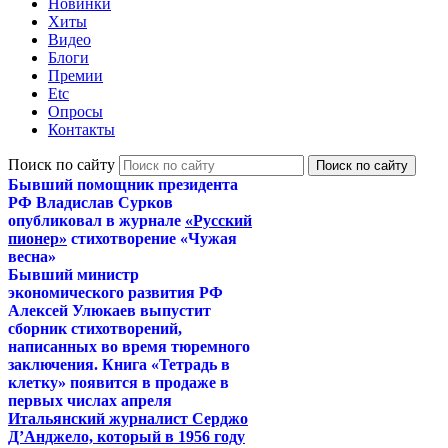
Новинки
Хиты
Видео
Блоги
Премии
Etc
Опросы
Контакты
Поиск по сайту
Бывший помощник президента
РФ Владислав Сурков
опубликовал в журнале
«Русский
пионер»
стихотворение «Чужая
весна»
Бывший министр
экономического развития РФ
Алексей Улюкаев выпустит
сборник стихотворений,
написанных во время тюремного
заключения. Книга «Тетрадь в
клетку» появится в продаже в
первых числах апреля
Итальянский журналист Серджо
Д’Анджело, который в 1956 году