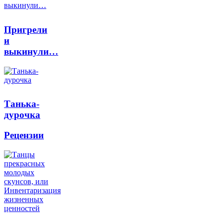
Пригрели
и
выкинули…
Танька-
дурочка
Рецензии