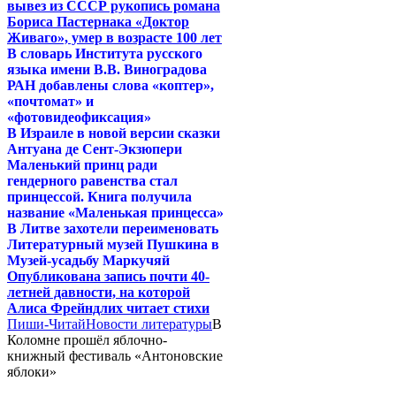
вывез из СССР рукопись романа
Бориса Пастернака «Доктор
Живаго», умер в возрасте 100 лет
В словарь Института русского
языка имени В.В. Виноградова
РАН добавлены слова «коптер»,
«почтомат» и
«фотовидеофиксация»
В Израиле в новой версии сказки
Антуана де Сент-Экзюпери
Маленький принц ради
гендерного равенства стал
принцессой. Книга получила
название «Маленькая принцесса»
В Литве захотели переименовать
Литературный музей Пушкина в
Музей-усадьбу Маркучяй
Опубликована запись почти 40-
летней давности, на которой
Алиса Фрейндлих читает стихи
Пиши-Читай
Новости литературы
В
Коломне прошёл яблочно-
книжный фестиваль «Антоновские
яблоки»