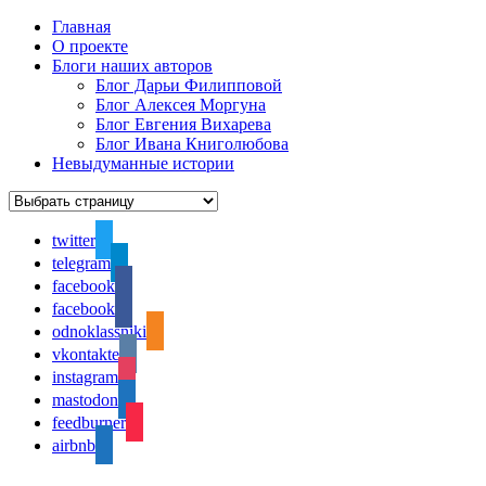
Главная
О проекте
Блоги наших авторов
Блог Дарьи Филипповой
Блог Алексея Моргуна
Блог Евгения Вихарева
Блог Ивана Книголюбова
Невыдуманные истории
twitter
telegram
facebook
facebook
odnoklassniki
vkontakte
instagram
mastodon
feedburner
airbnb