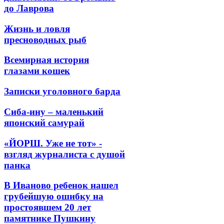
до Лаврова
Жизнь и ловля
пресноводных рыб
Всемирная история
глазами кошек
Записки уголовного барда
Сиба-ину – маленький
японский самурай
«ЙОРШ. Уже не тот» -
взгляд журналиста с душой
панка
В Иваново ребенок нашел
грубейшую ошибку на
простоявшем 20 лет
памятнике Пушкину