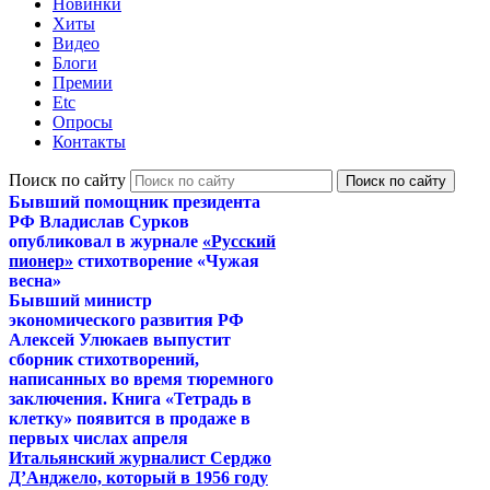
Новинки
Хиты
Видео
Блоги
Премии
Etc
Опросы
Контакты
Поиск по сайту
Бывший помощник президента
РФ Владислав Сурков
опубликовал в журнале
«Русский
пионер»
стихотворение «Чужая
весна»
Бывший министр
экономического развития РФ
Алексей Улюкаев выпустит
сборник стихотворений,
написанных во время тюремного
заключения. Книга «Тетрадь в
клетку» появится в продаже в
первых числах апреля
Итальянский журналист Серджо
Д’Анджело, который в 1956 году