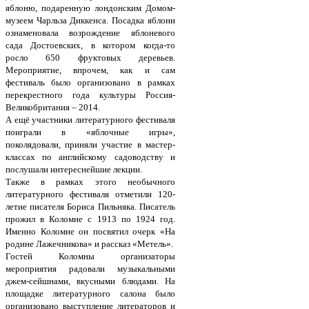
яблоню, подаренную лондонским Домом-
музеем Чарльза Диккенса. Посадка яблони
ознаменовала возрождение яблоневого
сада Достоевских, в котором когда-то
росло 650 фруктовых деревьев.
Мероприятие, впрочем, как и сам
фестиваль было организовано в рамках
перекрестного года культуры Россия-
Великобритания – 2014.
А ещё участники литературного фестиваля
поиграли в «яблочные игры»,
поколядовали, приняли участие в мастер-
классах по английскому садоводству и
послушали интереснейшие лекции.
Также в рамках этого необычного
литературного фестиваля отметили 120-
летие писателя Бориса Пильняка. Писатель
прожил в Коломне с 1913 по 1924 год.
Именно Коломне он посвятил очерк «На
родине Лажечникова» и рассказ «Метель».
Гостей Коломны организаторы
мероприятия радовали музыкальными
джем-сейшнами, вкусными блюдами. На
площадке литературного салона было
организовано выступление литераторов и