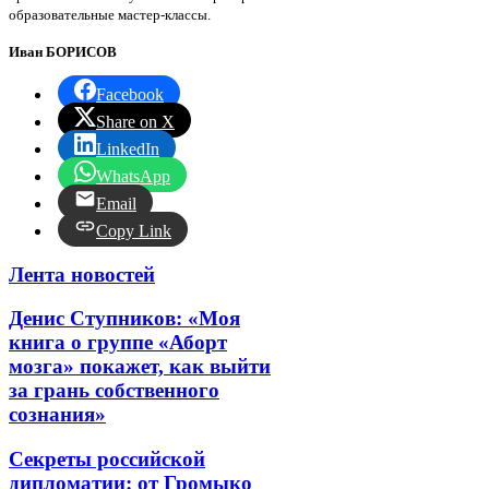
образовательные мастер-классы.
Иван БОРИСОВ
Facebook
Share on X
LinkedIn
WhatsApp
Email
Copy Link
Лента новостей
Денис Ступников: «Моя
книга о группе «Аборт
мозга» покажет, как выйти
за грань собственного
сознания»
Секреты российской
дипломатии: от Громыко