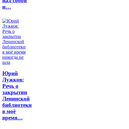
над собой
и…
Юрий
Лужков:
Речь о
закрытии
Ленинской
библиотеки
в моё
время…