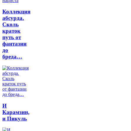
Коллекция
абсурда.
Сколь
краток
путь от
фантазии
до
бреда…
И
Карамзин,
и Пикуль