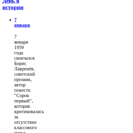
День в
истории
7
января
7
января
1959
года
скончался
Борис
Лавренёв,
советский
прозаик,
автор
повести
"Сорок
первый",
которая
критиковалась
за
отсутствие
классового
чутья.