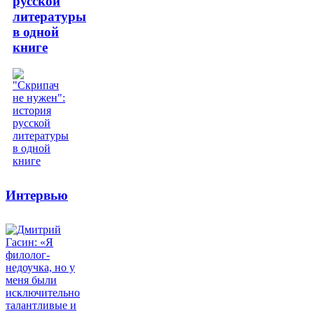
русской
литературы
в одной
книге
Интервью