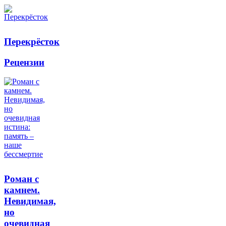
Перекрёсток
Рецензии
Роман с
камнем.
Невидимая,
но
очевидная