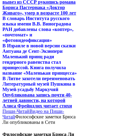
вывез из СССР рукопись романа
Бориса Пастернака «Доктор
Живаго», умер в возрасте 100 лет
В словарь Института русского
языка имени В.В. Виноградова
РАН добавлены слова «коптер»,
«почтомат» и
«фотовидеофиксация»
В Израиле в новой версии сказки
Антуана де Сент-Экзюпери
Маленький принц ради
гендерного равенства стал
принцессой. Книга получила
название «Маленькая принцесса»
В Литве захотели переименовать
Литературный музей Пушкина в
Музей-усадьбу Маркучяй
Опубликована запись почти 40-
летней давности, на которой
Алиса Фрейндлих читает стихи
Пиши-Читай
Видео на Пиши-
Читай
Философские заметки Брюса
Ли опубликованы в Сети
Философские заметки Брюса Ли