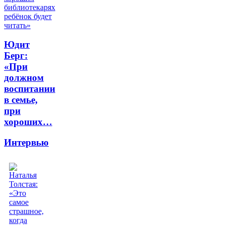
Юдит
Берг:
«При
должном
воспитании
в семье,
при
хороших…
Интервью