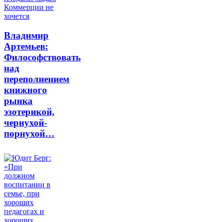
Владимир
Артемьев:
Философствовать
над
переполнением
книжного
рынка
эзотерикой,
чернухой-
порнухой…