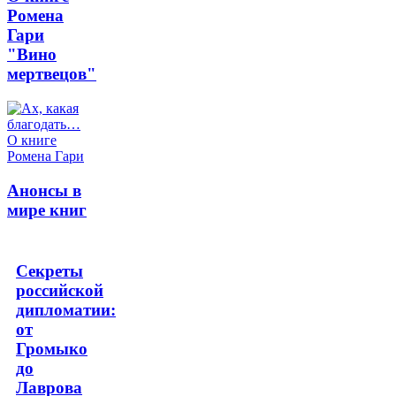
Ромена
Гари
"Вино
мертвецов"
Анонсы в
мире книг
Секреты
российской
дипломатии:
от
Громыко
до
Лаврова