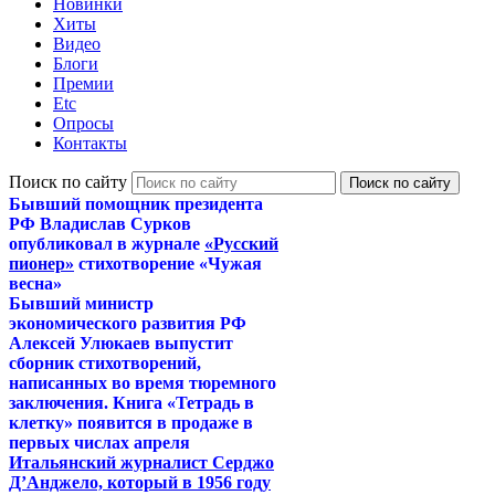
Новинки
Хиты
Видео
Блоги
Премии
Etc
Опросы
Контакты
Поиск по сайту
Бывший помощник президента
РФ Владислав Сурков
опубликовал в журнале
«Русский
пионер»
стихотворение «Чужая
весна»
Бывший министр
экономического развития РФ
Алексей Улюкаев выпустит
сборник стихотворений,
написанных во время тюремного
заключения. Книга «Тетрадь в
клетку» появится в продаже в
первых числах апреля
Итальянский журналист Серджо
Д’Анджело, который в 1956 году