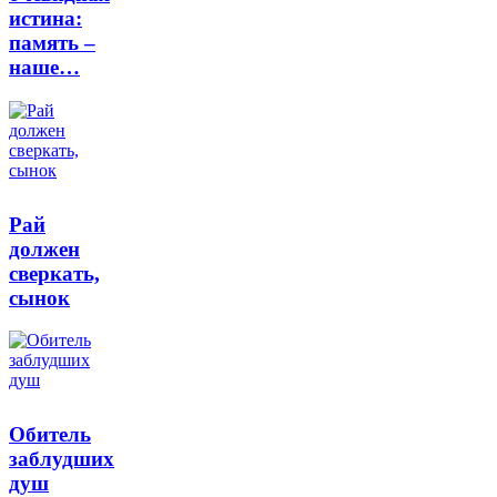
истина:
память –
наше…
Рай
должен
сверкать,
сынок
Обитель
заблудших
душ