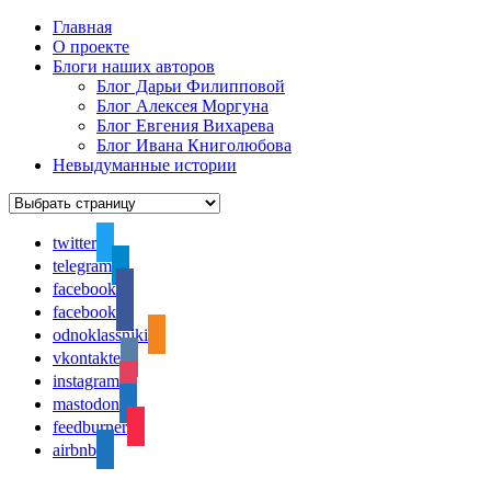
Главная
О проекте
Блоги наших авторов
Блог Дарьи Филипповой
Блог Алексея Моргуна
Блог Евгения Вихарева
Блог Ивана Книголюбова
Невыдуманные истории
twitter
telegram
facebook
facebook
odnoklassniki
vkontakte
instagram
mastodon
feedburner
airbnb