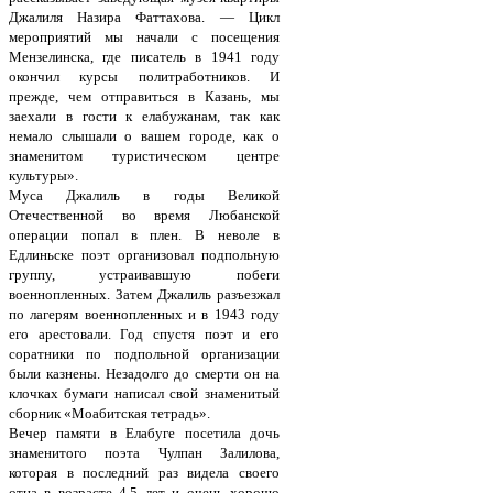
Джалиля Назира Фаттахова. — Цикл
мероприятий мы начали с посещения
Мензелинска, где писатель в 1941 году
окончил курсы политработников. И
прежде, чем отправиться в Казань, мы
заехали в гости к елабужанам, так как
немало слышали о вашем городе, как о
знаменитом туристическом центре
культуры».
Муса Джалиль в годы Великой
Отечественной во время Любанской
операции попал в плен. В неволе в
Едлиньске поэт организовал подпольную
группу, устраивавшую побеги
военнопленных. Затем Джалиль разъезжал
по лагерям военнопленных и в 1943 году
его арестовали. Год спустя поэт и его
соратники по подпольной организации
были казнены. Незадолго до смерти он на
клочках бумаги написал свой знаменитый
сборник «Моабитская тетрадь».
Вечер памяти в Елабуге посетила дочь
знаменитого поэта Чулпан Залилова,
которая в последний раз видела своего
отца в возрасте 4,5 лет и очень хорошо