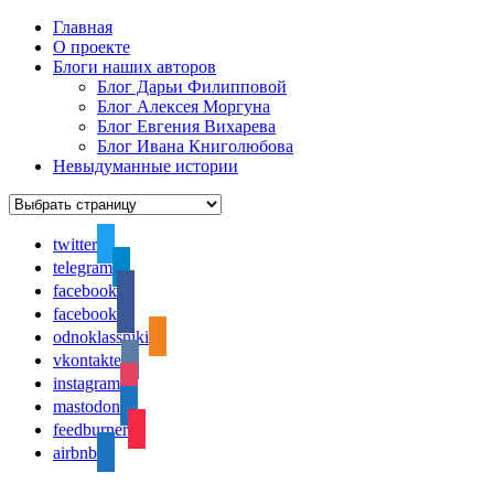
Главная
О проекте
Блоги наших авторов
Блог Дарьи Филипповой
Блог Алексея Моргуна
Блог Евгения Вихарева
Блог Ивана Книголюбова
Невыдуманные истории
twitter
telegram
facebook
facebook
odnoklassniki
vkontakte
instagram
mastodon
feedburner
airbnb