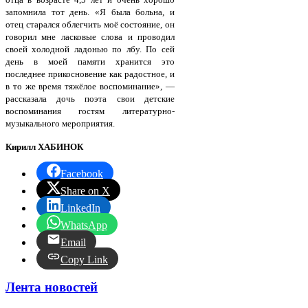
запомнила тот день. «Я была больна, и
отец старался облегчить моё состояние, он
говорил мне ласковые слова и проводил
своей холодной ладонью по лбу. По сей
день в моей памяти хранится это
последнее прикосновение как радостное, и
в то же время тяжёлое воспоминание», —
рассказала дочь поэта свои детские
воспоминания гостям литературно-
музыкального мероприятия.
Кирилл ХАБИНОК
Facebook
Share on X
LinkedIn
WhatsApp
Email
Copy Link
Лента новостей