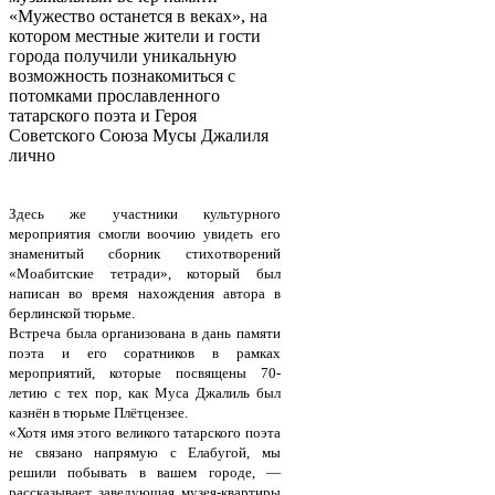
«Мужество останется в веках», на
котором местные жители и гости
города получили уникальную
возможность познакомиться с
потомками прославленного
татарского поэта и Героя
Советского Союза Мусы Джалиля
лично
Здесь же участники культурного
мероприятия смогли воочию увидеть его
знаменитый сборник стихотворений
«Моабитские тетради», который был
написан во время нахождения автора в
берлинской тюрьме.
Встреча была организована в дань памяти
поэта и его соратников в рамках
мероприятий, которые посвящены 70-
летию с тех пор, как Муса Джалиль был
казнён в тюрьме Плётцензее.
«Хотя имя этого великого татарского поэта
не связано напрямую с Елабугой, мы
решили побывать в вашем городе, —
рассказывает заведующая музея-квартиры