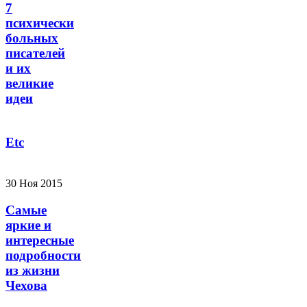
7
психически
больных
писателей
и их
великие
идеи
Etc
30 Ноя 2015
Самые
яркие и
интересные
подробности
из жизни
Чехова