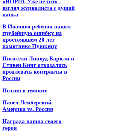
«ЙОРШ. Уже не тот» -
взгляд журналиста с душой
панка
В Иваново ребенок нашел
грубейшую ошибку на
простоявшем 20 лет
памятнике Пушкину
Писатели Линвуд Баркли и
Стивен Кинг отказались
продлевать контракты в
России
Поэзия в темноте
Павел Лемберский.
Америка vs. Россия
Награда нашла своего
героя