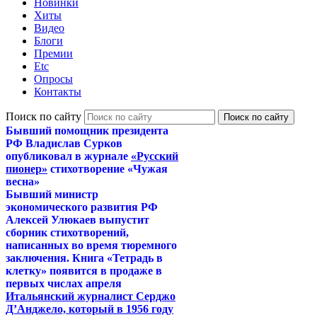
Новинки
Хиты
Видео
Блоги
Премии
Etc
Опросы
Контакты
Поиск по сайту
Бывший помощник президента
РФ Владислав Сурков
опубликовал в журнале
«Русский
пионер»
стихотворение «Чужая
весна»
Бывший министр
экономического развития РФ
Алексей Улюкаев выпустит
сборник стихотворений,
написанных во время тюремного
заключения. Книга «Тетрадь в
клетку» появится в продаже в
первых числах апреля
Итальянский журналист Серджо
Д’Анджело, который в 1956 году