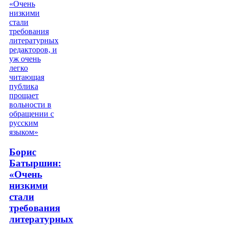
Борис
Батыршин:
«Очень
низкими
стали
требования
литературных