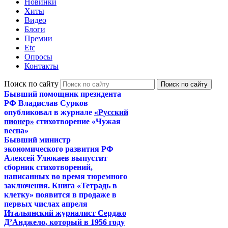
Новинки
Хиты
Видео
Блоги
Премии
Etc
Опросы
Контакты
Поиск по сайту
Бывший помощник президента
РФ Владислав Сурков
опубликовал в журнале
«Русский
пионер»
стихотворение «Чужая
весна»
Бывший министр
экономического развития РФ
Алексей Улюкаев выпустит
сборник стихотворений,
написанных во время тюремного
заключения. Книга «Тетрадь в
клетку» появится в продаже в
первых числах апреля
Итальянский журналист Серджо
Д’Анджело, который в 1956 году