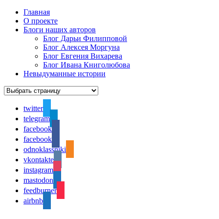
Главная
О проекте
Блоги наших авторов
Блог Дарьи Филипповой
Блог Алексея Моргуна
Блог Евгения Вихарева
Блог Ивана Книголюбова
Невыдуманные истории
twitter
telegram
facebook
facebook
odnoklassniki
vkontakte
instagram
mastodon
feedburner
airbnb