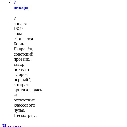
7
января
7
января
1959
года
скончался
Борис
Лавренёв,
советский
прозаик,
автор
повести
"Сорок
первый",
которая
критиковалась
за
отсутствие
классового
чутья.
Несмотря…
Читают-