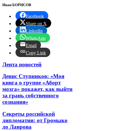
Иван БОРИСОВ
Facebook
Share on X
LinkedIn
WhatsApp
Email
Copy Link
Лента новостей
Денис Ступников: «Моя
книга о группе «Аборт
мозга» покажет, как выйти
за грань собственного
сознания»
Секреты российской
дипломатии: от Громыко
до Лаврова