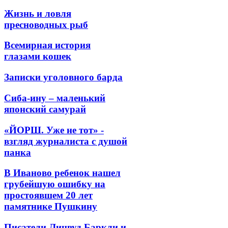
Жизнь и ловля
пресноводных рыб
Всемирная история
глазами кошек
Записки уголовного барда
Сиба-ину – маленький
японский самурай
«ЙОРШ. Уже не тот» -
взгляд журналиста с душой
панка
В Иваново ребенок нашел
грубейшую ошибку на
простоявшем 20 лет
памятнике Пушкину
Писатели Линвуд Баркли и