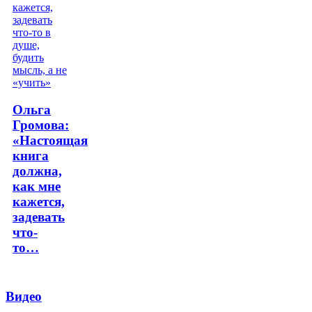
Ольга
Громова:
«Настоящая
книга
должна,
как мне
кажется,
задевать
что-
то…
Видео