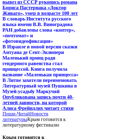
вывез из СССР рукопись романа
Бориса Пастернака «Доктор
Живаго», умер в возрасте 100 лет
В словарь Института русского
языка имени В.В. Виноградова
РАН добавлены слова «коптер»,
«почтомат» и
«фотовидеофиксация»
В Израиле в новой версии сказки
Антуана де Сент-Экзюпери
Маленький принц ради
гендерного равенства стал
принцессой. Книга получила
название «Маленькая принцесса»
В Литве захотели переименовать
Литературный музей Пушкина в
Музей-усадьбу Маркучяй
Опубликована запись почти 40-
летней давности, на которой
Алиса Фрейндлих читает стихи
Пиши-Читай
Новости
литературы
Крым готовится к
литературному фестивалю
Крым готовится к