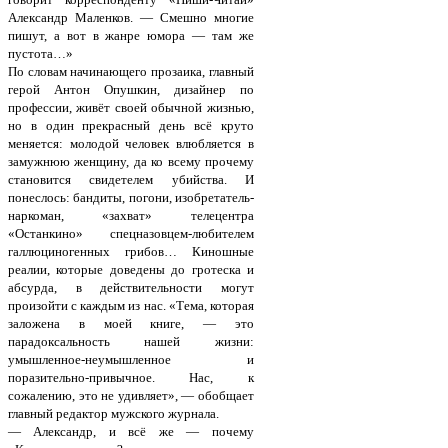
Александр Маленков. — Смешно многие
пишут, а вот в жанре юмора — там же
пустота…»
По словам начинающего прозаика, главный
герой Антон Опушкин, дизайнер по
профессии, живёт своей обычной жизнью,
но в один прекрасный день всё круто
меняется: молодой человек влюбляется в
замужнюю женщину, да ко всему прочему
становится свидетелем убийства. И
понеслось: бандиты, погони, изобретатель-
наркоман, «захват» телецентра
«Останкино» спецназовцем-любителем
галлюциногенных грибов… Киношные
реалии, которые доведены до гротеска и
абсурда, в действительности могут
произойти с каждым из нас. «Тема, которая
заложена в моей книге, — это
парадоксальность нашей жизни:
умышленное-неумышленное и
поразительно-привычное. Нас, к
сожалению, это не удивляет», — обобщает
главный редактор мужского журнала.
— Александр, и всё же — почему