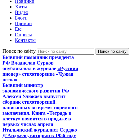
Новинки
Хиты
Видео
Блоги
Премии
Etc
Опросы
Контакты
Поиск по сайту
Бывший помощник президента
РФ Владислав Сурков
опубликовал в журнале
«Русский
пионер»
стихотворение «Чужая
весна»
Бывший министр
экономического развития РФ
Алексей Улюкаев выпустит
сборник стихотворений,
написанных во время тюремного
заключения. Книга «Тетрадь в
клетку» появится в продаже в
первых числах апреля
Итальянский журналист Серджо
Д’Анджело, который в 1956 году