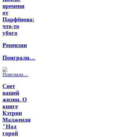
времени
от
Парфёнова:
что-то
убого
Рецензии
Поиграли…
Свет
вашей
жизни. О
книге
Кэтрин
Мадженди
"Над
горой