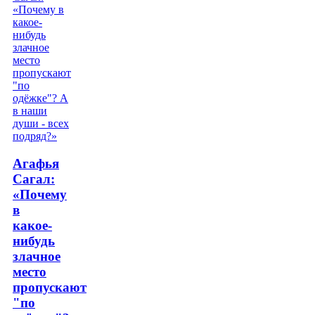
Агафья
Сагал:
«Почему
в
какое-
нибудь
злачное
место
пропускают
"по