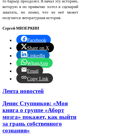
то барьер преодолел. Я начал эту историю,
которую я по привычке хотел в сценарий
закатать, но понял, что из неё может
получится литературная история.
Сергей МИЗЕРКИН
Facebook
Share on X
LinkedIn
WhatsApp
Email
Copy Link
Лента новостей
Денис Ступников: «Моя
книга о группе «Аборт
мозга» покажет, как выйти
за грань собственного
сознания»