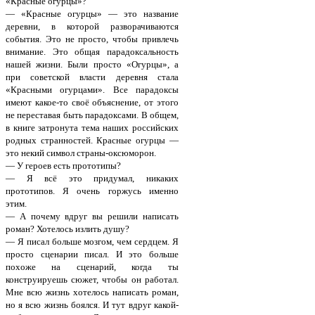
«Красные огурцы»?
— «Красные огурцы» — это название
деревни, в которой разворачиваются
события. Это не просто, чтобы привлечь
внимание. Это общая парадоксальность
нашей жизни. Были просто «Огурцы», а
при советской власти деревня стала
«Красными огурцами». Все парадоксы
имеют какое-то своё объяснение, от этого
не переставая быть парадоксами. В общем,
в книге затронута тема наших российских
родных странностей. Красные огурцы —
это некий символ страны-оксюморон.
— У героев есть прототипы?
— Я всё это придумал, никаких
прототипов. Я очень горжусь именно
этим.
— А почему вдруг вы решили написать
роман? Хотелось излить душу?
— Я писал больше мозгом, чем сердцем. Я
просто сценарии писал. И это больше
похоже на сценарий, когда ты
конструируешь сюжет, чтобы он работал.
Мне всю жизнь хотелось написать роман,
но я всю жизнь боялся. И тут вдруг какой-