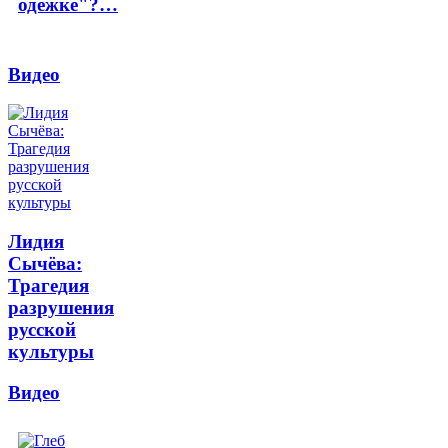
одёжке"?…
Видео
Лидия
Сычёва:
Трагедия
разрушения
русской
культуры
Видео