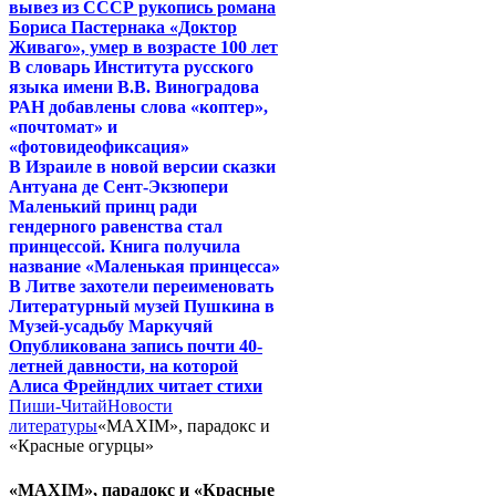
вывез из СССР рукопись романа
Бориса Пастернака «Доктор
Живаго», умер в возрасте 100 лет
В словарь Института русского
языка имени В.В. Виноградова
РАН добавлены слова «коптер»,
«почтомат» и
«фотовидеофиксация»
В Израиле в новой версии сказки
Антуана де Сент-Экзюпери
Маленький принц ради
гендерного равенства стал
принцессой. Книга получила
название «Маленькая принцесса»
В Литве захотели переименовать
Литературный музей Пушкина в
Музей-усадьбу Маркучяй
Опубликована запись почти 40-
летней давности, на которой
Алиса Фрейндлих читает стихи
Пиши-Читай
Новости
литературы
«MAXIM», парадокс и
«Красные огурцы»
«MAXIM», парадокс и «Красные