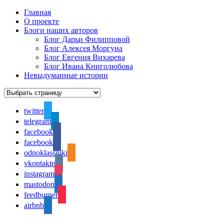
Главная
О проекте
Блоги наших авторов
Блог Дарьи Филипповой
Блог Алексея Моргуна
Блог Евгения Вихарева
Блог Ивана Книголюбова
Невыдуманные истории
twitter
telegram
facebook
facebook
odnoklassniki
vkontakte
instagram
mastodon
feedburner
airbnb