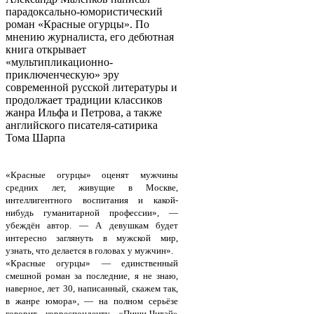
парадоксально-юмористический
роман «Красные огурцы». По
мнению журналиста, его дебютная
книга открывает
«мультипликационно-
приключенческую» эру
современной русской литературы и
продолжает традиции классиков
жанра Ильфа и Петрова, а также
английского писателя-сатирика
Тома Шарпа
«Красные огурцы» оценят мужчины
средних лет, живущие в Москве,
интеллигентного воспитания и какой-
нибудь гуманитарной профессии», —
убеждён автор. — А девушкам будет
интересно заглянуть в мужской мир,
узнать, что делается в головах у мужчин».
«Красные огурцы» — единственный
смешной роман за последние, я не знаю,
наверное, лет 30, написанный, скажем так,
в жанре юмора», — на полном серьёзе
говорит корреспонденту «Пиши-Читай»