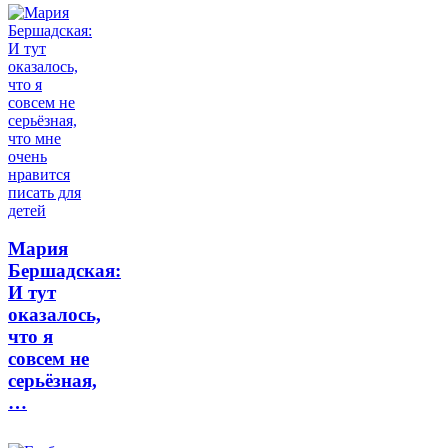
Мария
Бершадская:
И тут
оказалось,
что я
совсем не
серьёзная,
…