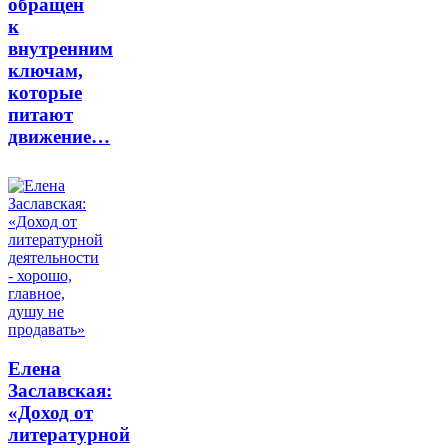
обращён
к
внутренним
ключам,
которые
питают
движение…
Елена
Заславская:
«Доход от
литературной