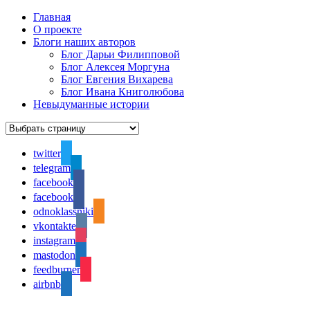
Главная
О проекте
Блоги наших авторов
Блог Дарьи Филипповой
Блог Алексея Моргуна
Блог Евгения Вихарева
Блог Ивана Книголюбова
Невыдуманные истории
twitter
telegram
facebook
facebook
odnoklassniki
vkontakte
instagram
mastodon
feedburner
airbnb