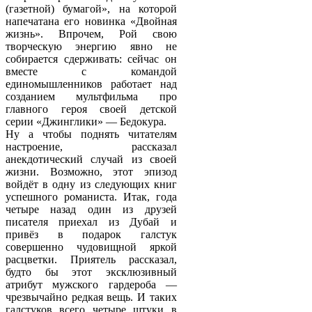
(газетной) бумагой», на которой
напечатана его новинка «Двойная
жизнь». Впрочем, Рой свою
творческую энергию явно не
собирается сдерживать: сейчас он
вместе с командой
единомышленников работает над
созданием мультфильма про
главного героя своей детской
серии «Джинглики» — Бедокура.
Ну а чтобы поднять читателям
настроение, рассказал
анекдотический случай из своей
жизни. Возможно, этот эпизод
войдёт в одну из следующих книг
успешного романиста. Итак, года
четыре назад один из друзей
писателя приехал из Дубай и
привёз в подарок галстук
совершенно чудовищной яркой
расцветки. Приятель рассказал,
будто бы этот эксклюзивный
атрибут мужского гардероба —
чрезвычайно редкая вещь. И таких
галстуков всего четыре штуки в