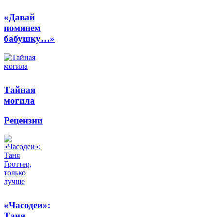
«Давай
помянем
бабушку…»
Тайная
могила
Рецензии
«Часодеи»:
Таня