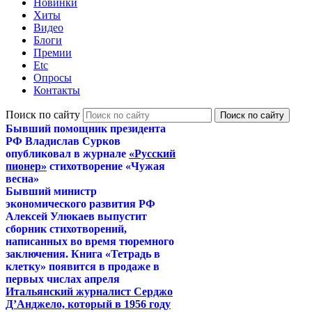
Новинки
Хиты
Видео
Блоги
Премии
Etc
Опросы
Контакты
Поиск по сайту
Бывший помощник президента
РФ Владислав Сурков
опубликовал в журнале
«Русский
пионер»
стихотворение «Чужая
весна»
Бывший министр
экономического развития РФ
Алексей Улюкаев выпустит
сборник стихотворений,
написанных во время тюремного
заключения. Книга «Тетрадь в
клетку» появится в продаже в
первых числах апреля
Итальянский журналист Серджо
Д’Анджело, который в 1956 году