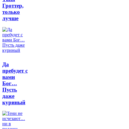
Гроттер,
только
лучше
Да
пребудет с
вами
Бог…
Пусть
даже
куриный