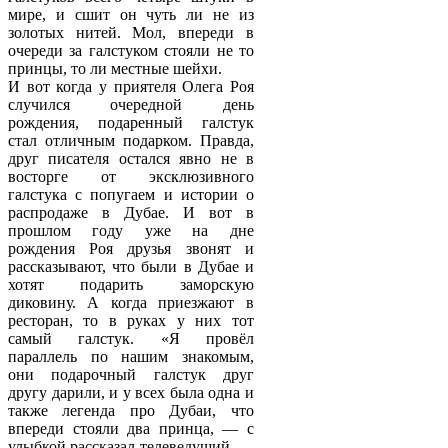
мире, и сшит он чуть ли не из
золотых нитей. Мол, впереди в
очереди за галстуком стояли не то
принцы, то ли местные шейхи.
И вот когда у приятеля Олега Роя
случился очередной день
рождения, подаренный галстук
стал отличным подарком. Правда,
друг писателя остался явно не в
восторге от эксклюзивного
галстука с попугаем и истории о
распродаже в Дубае. И вот в
прошлом году уже на дне
рождения Роя друзья звонят и
рассказывают, что были в Дубае и
хотят подарить заморскую
диковину. А когда приезжают в
ресторан, то в руках у них тот
самый галстук. «Я провёл
параллель по нашим знакомым,
они подарочный галстук друг
другу дарили, и у всех была одна и
также легенда про Дубаи, что
впереди стояли два принца, — с
улыбкой рассказал телеведущий. —