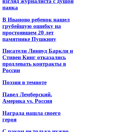
взгляд журналиста с душой
панка
В Иваново ребенок нашел
грубейшую ошибку на
простоявшем 20 лет
памятнике Пушкину
Писатели Линвуд Баркли и
Стивен Кинг отказались
продлевать контракты в
России
Поэзия в темноте
Павел Лемберский.
Америка vs. Россия
Награда нашла своего
героя
С раком не только нужно