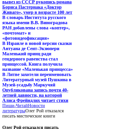
вывез из СССР рукопись романа
Бориса Пастернака «Доктор
Живаго», умер в возрасте 100 лет
В словарь Института русского
языка имени В.В. Виноградова
РАН добавлены слова «коптер»,
«почтомат» и
«фотовидеофиксация»
В Израиле в новой версии сказки
Антуана де Сент-Экзюпери
Маленький принц ради
гендерного равенства стал
принцессой. Книга получила
название «Маленькая принцесса»
В Литве захотели переименовать
Литературный музей Пушкина в
Музей-усадьбу Маркучяй
Опубликована запись почти 40-
летней давности, на которой
Алиса Фрейндлих читает стихи
Пиши-Читай
Новости
литературы
Олег Рой отказался
писать мистические книги
Олег Рой отказался писать