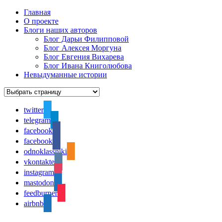
Главная
О проекте
Блоги наших авторов
Блог Дарьи Филипповой
Блог Алексея Моргуна
Блог Евгения Вихарева
Блог Ивана Книголюбова
Невыдуманные истории
twitter
telegram
facebook
facebook
odnoklassniki
vkontakte
instagram
mastodon
feedburner
airbnb