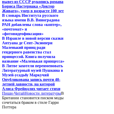
вывез из СССР рукопись романа
Бориса Пастернака «Доктор
Живаго», умер в возрасте 100 лет
В словарь Института русского
языка имени В.В. Виноградова
РАН добавлены слова «коптер»,
«почтомат» и
«фотовидеофиксация»
В Израиле в новой версии сказки
Антуана де Сент-Экзюпери
Маленький принц ради
гендерного равенства стал
принцессой. Книга получила
название «Маленькая принцесса»
В Литве захотели переименовать
Литературный музей Пушкина в
Музей-усадьбу Маркучяй
Опубликована запись почти 40-
летней давности, на которой
Алиса Фрейндлих читает стихи
Пиши-Читай
Новости литературы
В
Британии становится писком моды
сочетаться браком в стиле Гарри
Поттера