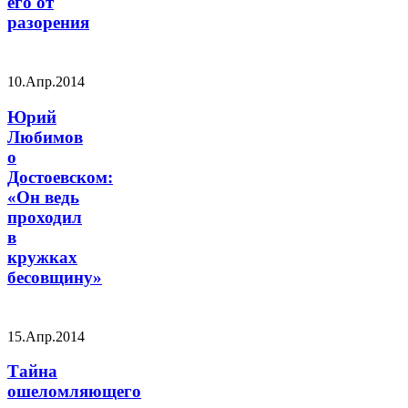
его от
разорения
10.Апр.2014
Юрий
Любимов
о
Достоевском:
«Он ведь
проходил
в
кружках
бесовщину»
15.Апр.2014
Тайна
ошеломляющего