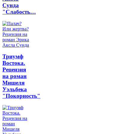
Сунда
"Слабость…
Триумф
Востока.
Рецензия
на роман
Мишеля
Уэльбека
"Покорность"