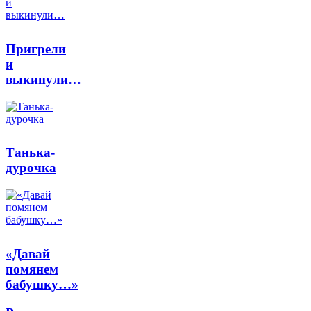
Пригрели
и
выкинули…
Танька-
дурочка
«Давай
помянем
бабушку…»