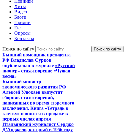
Новинки
Хиты
Видео
Блоги
Премии
Etc
Опросы
Контакты
Поиск по сайту
Бывший помощник президента
РФ Владислав Сурков
опубликовал в журнале
«Русский
пионер»
стихотворение «Чужая
весна»
Бывший министр
экономического развития РФ
Алексей Улюкаев выпустит
сборник стихотворений,
написанных во время тюремного
заключения. Книга «Тетрадь в
клетку» появится в продаже в
первых числах апреля
Итальянский журналист Серджо
Д’Анджело, который в 1956 году