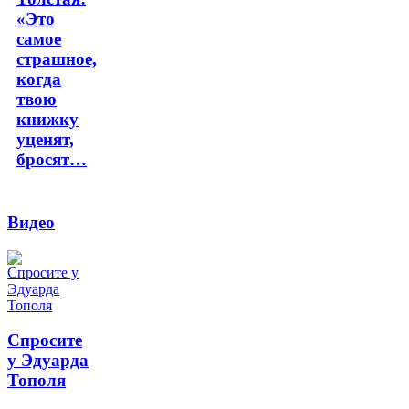
«Это
самое
страшное,
когда
твою
книжку
уценят,
бросят…
Видео
Спросите
у Эдуарда
Тополя