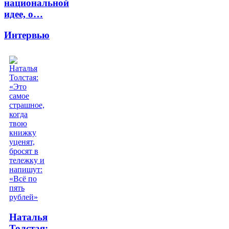
национальной
идее, о…
Интервью
Наталья
Толстая: