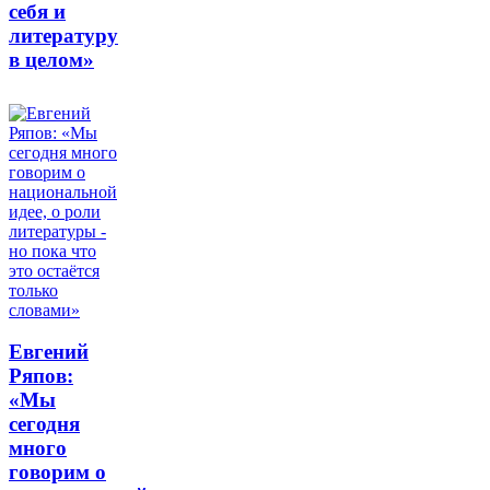
себя и
литературу
в целом»
Евгений
Ряпов:
«Мы
сегодня
много
говорим о