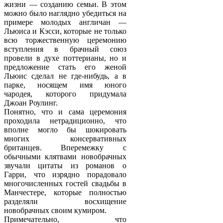
жизни — созданию семьи. В этом
можно было наглядно убедиться на
примере молодых англичан —
Льюиса и Кэсси, которые не только
всю торжественную церемонию
вступления в брачный союз
провели в духе поттерианы, но и
предложение стать его женой
Льюис сделал не где-нибудь, а в
парке, носящем имя юного
чародея, которого придумала
Джоан Роулинг.
Понятно, что и сама церемония
проходила нетрадиционно, что
вполне могло бы шокировать
многих консервативных
британцев. Вперемежку с
обычными клятвами новобрачных
звучали цитаты из романов о
Гарри, что изрядно порадовало
многочисленных гостей свадьбы в
Манчестере, которые полностью
разделяли восхищение
новобрачных своим кумиром.
Примечательно, что