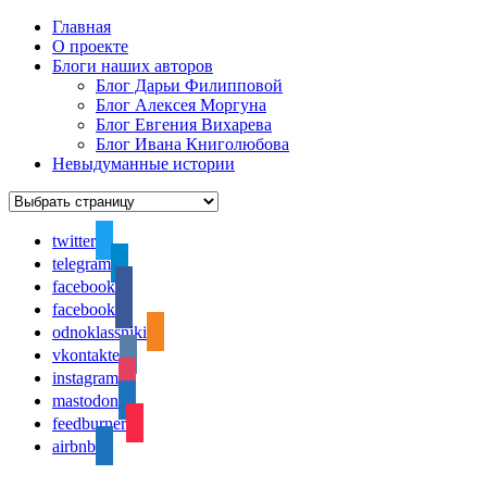
Главная
О проекте
Блоги наших авторов
Блог Дарьи Филипповой
Блог Алексея Моргуна
Блог Евгения Вихарева
Блог Ивана Книголюбова
Невыдуманные истории
twitter
telegram
facebook
facebook
odnoklassniki
vkontakte
instagram
mastodon
feedburner
airbnb