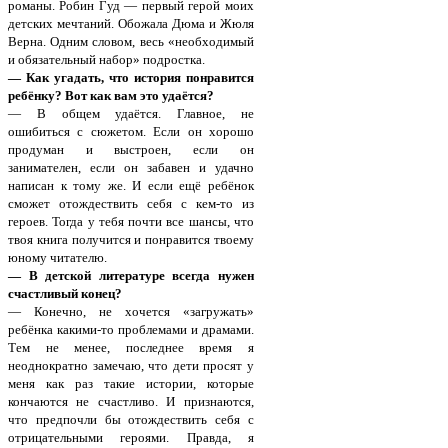
романы. Робин Гуд — первый герой моих
детских мечтаний. Обожала Дюма и Жюля
Верна. Одним словом, весь «необходимый
и обязательный набор» подростка.
— Как угадать, что история понравится
ребёнку? Вот как вам это удаётся?
— В общем удаётся. Главное, не
ошибиться с сюжетом. Если он хорошо
продуман и выстроен, если он
занимателен, если он забавен и удачно
написан к тому же. И если ещё ребёнок
сможет отождествить себя с кем-то из
героев. Тогда у тебя почти все шансы, что
твоя книга получится и понравится твоему
юному читателю.
— В детской литературе всегда нужен
счастливый конец?
— Конечно, не хочется «загружать»
ребёнка какими-то проблемами и драмами.
Тем не менее, последнее время я
неоднократно замечаю, что дети просят у
меня как раз такие истории, которые
кончаются не счастливо. И признаются,
что предпочли бы отождествить себя с
отрицательными героями. Правда, я