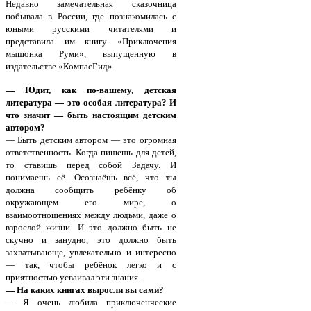
Недавно замечательная сказочница
побывала в России, где познакомилась с
юными русскими читателями и
представила им книгу «Приключения
мышонка Руми», выпущенную в
издательстве «КомпасГид»
— Юдит, как по-вашему, детская
литература — это особая литература? И
что значит — быть настоящим детским
автором?
— Быть детским автором — это огромная
ответственность. Когда пишешь для детей,
то ставишь перед собой Задачу. И
понимаешь её. Осознаёшь всё, что ты
должна сообщить ребёнку об
окружающем его мире, о
взаимоотношениях между людьми, даже о
взрослой жизни. И это должно быть не
скучно и занудно, это должно быть
захватывающе, увлекательно и интересно
— так, чтобы ребёнок легко и с
приятностью усваивал эти знания.
— На каких книгах выросли вы сами?
— Я очень любила приключенческие