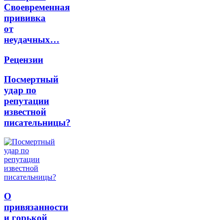
Своевременная
прививка
от
неудачных…
Рецензии
Посмертный
удар по
репутации
известной
писательницы?
О
привязанности
и горькой