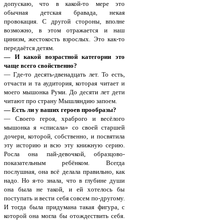
допускаю, что в какой-то мере это
обычная детская бравада, некая
провокация. С другой стороны, вполне
возможно, в этом отражается и наш
цинизм, жестокость взрослых. Это как-то
передаётся детям.
— И какой возрастной категории это
чаще всего свойственно?
— Где-то десять-двенадцать лет. То есть,
отчасти и та аудитория, которая читает и
моего мышонка Руми. До десяти лет дети
читают про страну Мышляндию запоем.
— Есть ли у ваших героев прообразы?
— Своего героя, храброго и весёлого
мышонка я «списала» со своей старшей
дочери, которой, собственно, и посвятила
эту историю и всю эту книжную серию.
Росла она пай-девочкой, образцово-
показательным ребёнком. Всегда
послушная, она всё делала правильно, как
надо. Но я-то знала, что в глубине души
она была не такой, и ей хотелось бы
поступать и вести себя совсем по-другому.
И тогда была придумана такая фигура, с
которой она могла бы отождествить себя.