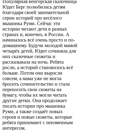
Популярная венгерская сказочница
Юдит Берг полюбилась детям
благодаря своей занимательной
серии историй про весёлого
мышонка Руми. Сейчас эти
истории читают дети в разных
странах и, конечно, в России. А
начиналось всё очень просто и по-
домашнему. Будучи молодой мамой
четырёх детей, Юдит сочиняла для
них сказочные сюжеты и
рассказывала на ночь. Ребята
росли, а историй становилось всё
больше. Потом они выросли
совсем, а мама уже не могла
бросить сочинительство и стала
переносить свои сюжеты на
бумагу, чтобы их могли читать
другие детки. Она продолжает
писать истории про мышонка
Руми, а также создаёт новых
героев и новые сюжеты, которые
ребята принимают с неизменным
интересом.