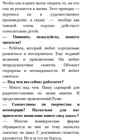
Чтобы она в книге могла творить то, на что
она не решается в жизни. Этот принцип —
переноса их в художественное
произведение, в сказку — вообще как
таковой очень хорошо действует
относительно детей.
— Опишите, пожалуйста, вашего
читателя?
— Ребёнок, который любит хорошенько
развлечься и поозорничать. Ему подавай
волнения и приключения. Он любит
непредсказуемые сюжеты. Обожает
сюрпризы и неожиданности. И любит
смеяться.
— Над чем вы сейчас работаете?
— Много над чем. Пишу сценарий для
радиопостановки по моим книгам. И
продолжение приключений Руми.
— Совместимы ли творчество и
коммерция? Насколько для вас
приемлемо написание книги «под заказ»?
— Многие коммерческие фирмы
обращаются ко мне на тему написать
сказочку на заказ. С рекламным сюжетом,
разумеется. Но я за это не берусь.