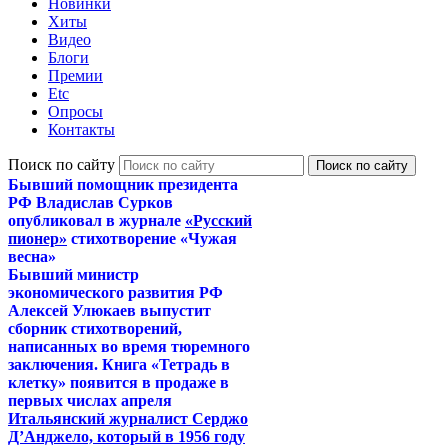
Новинки
Хиты
Видео
Блоги
Премии
Etc
Опросы
Контакты
Поиск по сайту
Бывший помощник президента
РФ Владислав Сурков
опубликовал в журнале
«Русский
пионер»
стихотворение «Чужая
весна»
Бывший министр
экономического развития РФ
Алексей Улюкаев выпустит
сборник стихотворений,
написанных во время тюремного
заключения. Книга «Тетрадь в
клетку» появится в продаже в
первых числах апреля
Итальянский журналист Серджо
Д’Анджело, который в 1956 году