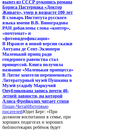
вывез из СССР рукопись романа
Бориса Пастернака «Доктор
Живаго», умер в возрасте 100 лет
В словарь Института русского
языка имени В.В. Виноградова
РАН добавлены слова «коптер»,
«почтомат» и
«фотовидеофиксация»
В Израиле в новой версии сказки
Антуана де Сент-Экзюпери
Маленький принц ради
гендерного равенства стал
принцессой. Книга получила
название «Маленькая принцесса»
В Литве захотели переименовать
Литературный музей Пушкина в
Музей-усадьбу Маркучяй
Опубликована запись почти 40-
летней давности, на которой
Алиса Фрейндлих читает стихи
Пиши-Читай
Интервью
писателей
Юдит Берг: «При
должном воспитании в семье, при
хороших педагогах и хороших
библиотекарях ребёнок будет