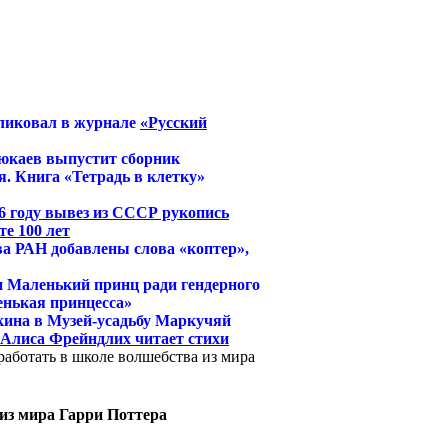
ликовал в журнале
«Русский
юкаев выпустит сборник
. Книга «Тетрадь в клетку»
6 году вывез из СССР рукопись
е 100 лет
ва РАН добавлены слова «коптер»,
и Маленький принц ради гендерного
енькая принцесса»
кина в Музей-усадьбу Маркучяй
й Алиса Фрейндлих читает стихи
работать в школе волшебства из мира
из мира Гарри Поттера