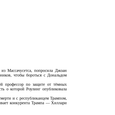
 из Массачусетса, попросила Джоан
бников, чтобы бороться с Дональдом
ей профессор по защите от тёмных
сть о которой Роулинг опубликовала
смерти и с республиканцем Трампом,
ивает конкурента Трампа — Хиллари