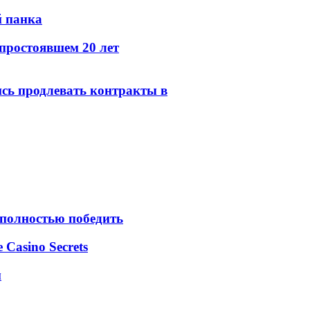
й панка
простоявшем 20 лет
сь продлевать контракты в
 полностью победить
e Casino Secrets
м