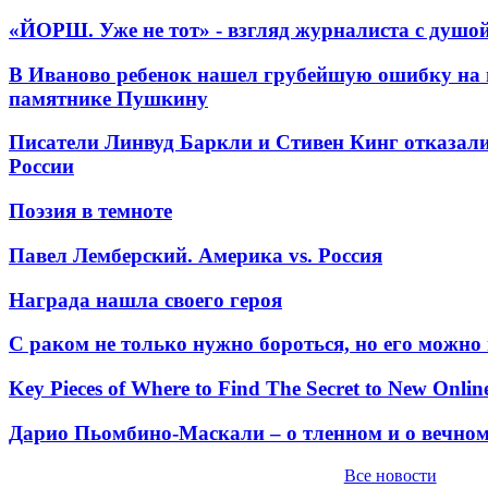
«ЙОРШ. Уже не тот» - взгляд журналиста с душо
В Иваново ребенок нашел грубейшую ошибку на 
памятнике Пушкину
Писатели Линвуд Баркли и Стивен Кинг отказали
России
Поэзия в темноте
Павел Лемберский. Америка vs. Россия
Награда нашла своего героя
С раком не только нужно бороться, но его можно
Key Pieces of Where to Find The Secret to New Onlin
Дарио Пьомбино-Маскали – о тленном и о вечно
Все новости