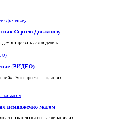
ятник Сергею Довлатову
 демонтировать для доделки.
тение (ВИДЕО)
ений». Этот проект — один из
тал немножечко магом
зовал практически все заклинания из