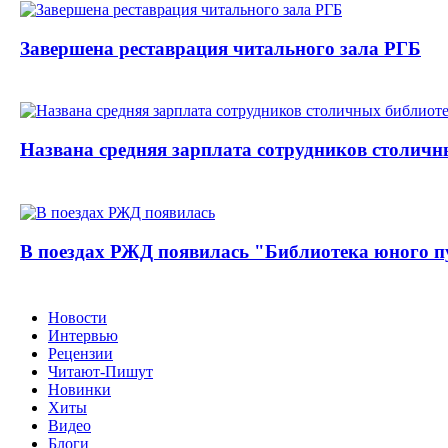
Завершена реставрация читального зала РГБ
Названа средняя зарплата сотрудников столичн
В поездах РЖД появилась "Библиотека юного п
Новости
Интервью
Рецензии
Читают-Пишут
Новинки
Хиты
Видео
Блоги