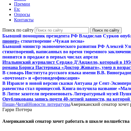
Премии
Etc
Опросы
Контакты
Поиск по сайту
Бывший помощник президента РФ Владислав Сурков опуб
пионер»
стихотворение «Чужая весна»
Бывший министр экономического развития РФ Алексей Ул
стихотворений, написанных во время тюремного заключения
появится в продаже в первых числах апреля
Итальянский журналист Серджо Д’Анджело, который в 195
романа Бориса Пастернака «Доктор Живаго», умер в возраст
В словарь Института русского языка имени В.В. Виноградо
«почтомат» и «фотовидеофиксация»
В Израиле в новой версии сказки Антуана де Сент-Экзюпер
равенства стал принцессой. Книга получила название «Мал
В Литве захотели переименовать Литературный музей Пуш
Опубликована запись почти 40-летней давности, на которо
Пиши-Читай
Новости литературы
Американский сенатор хочет 
Гарри Поттера
Американский сенатор хочет работать в школе волшебства 