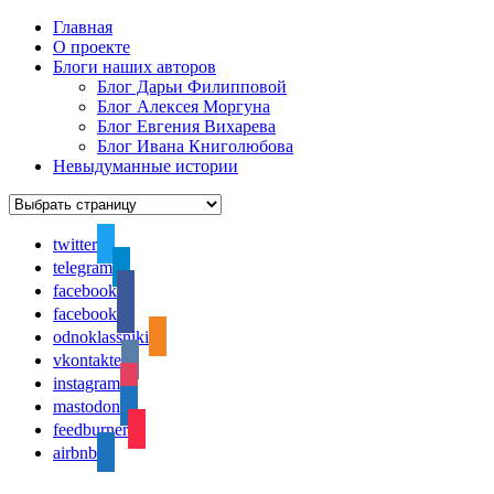
Главная
О проекте
Блоги наших авторов
Блог Дарьи Филипповой
Блог Алексея Моргуна
Блог Евгения Вихарева
Блог Ивана Книголюбова
Невыдуманные истории
twitter
telegram
facebook
facebook
odnoklassniki
vkontakte
instagram
mastodon
feedburner
airbnb