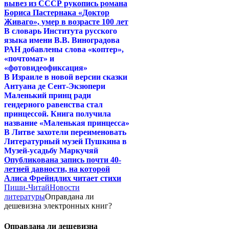
вывез из СССР рукопись романа
Бориса Пастернака «Доктор
Живаго», умер в возрасте 100 лет
В словарь Института русского
языка имени В.В. Виноградова
РАН добавлены слова «коптер»,
«почтомат» и
«фотовидеофиксация»
В Израиле в новой версии сказки
Антуана де Сент-Экзюпери
Маленький принц ради
гендерного равенства стал
принцессой. Книга получила
название «Маленькая принцесса»
В Литве захотели переименовать
Литературный музей Пушкина в
Музей-усадьбу Маркучяй
Опубликована запись почти 40-
летней давности, на которой
Алиса Фрейндлих читает стихи
Пиши-Читай
Новости
литературы
Оправдана ли
дешевизна электронных книг?
Оправдана ли дешевизна