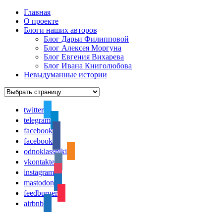
Главная
О проекте
Блоги наших авторов
Блог Дарьи Филипповой
Блог Алексея Моргуна
Блог Евгения Вихарева
Блог Ивана Книголюбова
Невыдуманные истории
twitter
telegram
facebook
facebook
odnoklassniki
vkontakte
instagram
mastodon
feedburner
airbnb