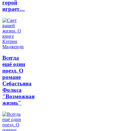
горой
играет…
Всегда
ещё один
поезд. О
романе
Себастьяна
Фолкса
"Возможная
жизнь"