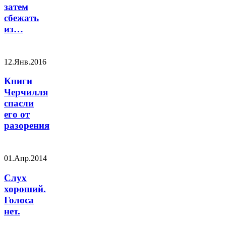
затем
сбежать
из…
12.Янв.2016
Книги
Черчилля
спасли
его от
разорения
01.Апр.2014
Слух
хороший.
Голоса
нет.