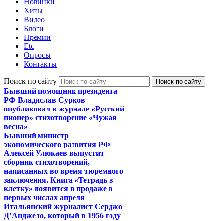
Новинки
Хиты
Видео
Блоги
Премии
Etc
Опросы
Контакты
Поиск по сайту
Бывший помощник президента
РФ Владислав Сурков
опубликовал в журнале
«Русский
пионер»
стихотворение «Чужая
весна»
Бывший министр
экономического развития РФ
Алексей Улюкаев выпустит
сборник стихотворений,
написанных во время тюремного
заключения. Книга «Тетрадь в
клетку» появится в продаже в
первых числах апреля
Итальянский журналист Серджо
Д’Анджело, который в 1956 году