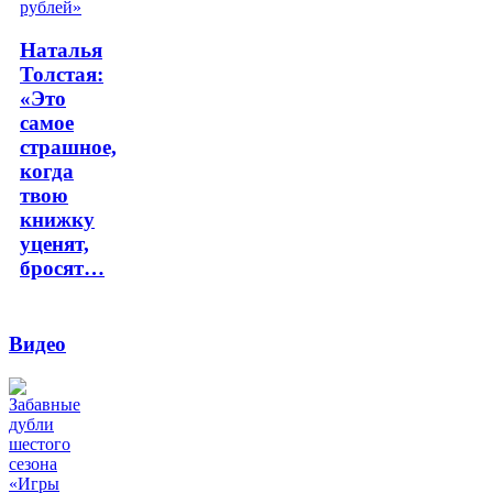
Наталья
Толстая:
«Это
самое
страшное,
когда
твою
книжку
уценят,
бросят…
Видео