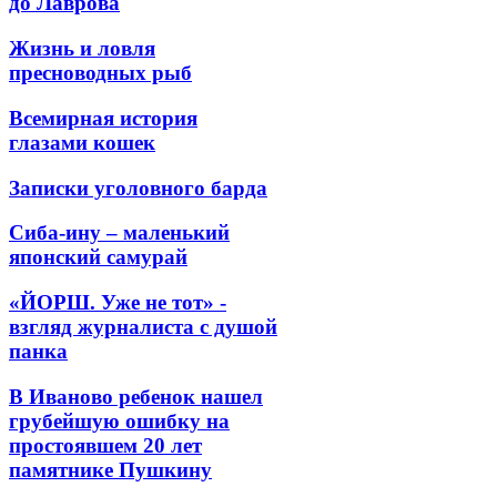
до Лаврова
Жизнь и ловля
пресноводных рыб
Всемирная история
глазами кошек
Записки уголовного барда
Сиба-ину – маленький
японский самурай
«ЙОРШ. Уже не тот» -
взгляд журналиста с душой
панка
В Иваново ребенок нашел
грубейшую ошибку на
простоявшем 20 лет
памятнике Пушкину