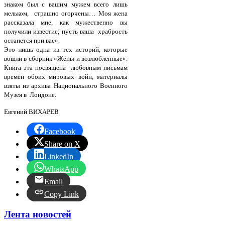
знаком был с вашим мужем всего лишь
мельком, страшно огорчены… Моя жена
рассказала мне, как мужественно вы
получили известие; пусть ваша храбрость
останется при вас».
Это лишь одна из тех историй, которые
вошли в сборник «Жёны и возлюбленные».
Книга эта посвящена любовным письмам
времён обоих мировых войн, материалы
взяты из архива Национального Военного
Музея в Лондоне.
Евгений ВИХАРЕВ
Facebook
Share on X
LinkedIn
WhatsApp
Email
Copy Link
Лента новостей