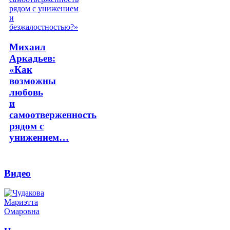
Михаил
Аркадьев:
«Как
возможны
любовь
и
самоотверженность
рядом с
унижением…
Видео