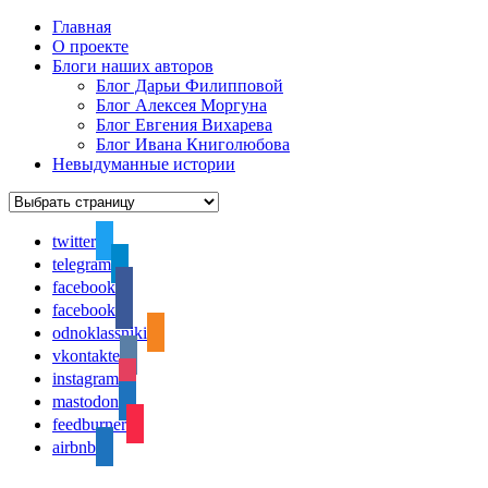
Главная
О проекте
Блоги наших авторов
Блог Дарьи Филипповой
Блог Алексея Моргуна
Блог Евгения Вихарева
Блог Ивана Книголюбова
Невыдуманные истории
twitter
telegram
facebook
facebook
odnoklassniki
vkontakte
instagram
mastodon
feedburner
airbnb