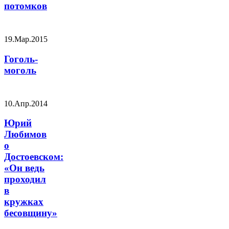
потомков
19.Мар.2015
Гоголь-
моголь
10.Апр.2014
Юрий
Любимов
о
Достоевском:
«Он ведь
проходил
в
кружках
бесовщину»