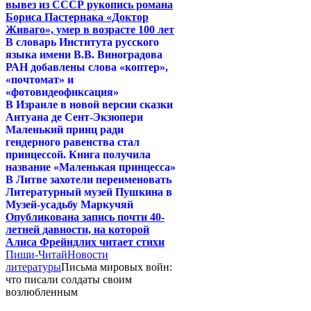
вывез из СССР рукопись романа
Бориса Пастернака «Доктор
Живаго», умер в возрасте 100 лет
В словарь Института русского
языка имени В.В. Виноградова
РАН добавлены слова «коптер»,
«почтомат» и
«фотовидеофиксация»
В Израиле в новой версии сказки
Антуана де Сент-Экзюпери
Маленький принц ради
гендерного равенства стал
принцессой. Книга получила
название «Маленькая принцесса»
В Литве захотели переименовать
Литературный музей Пушкина в
Музей-усадьбу Маркучяй
Опубликована запись почти 40-
летней давности, на которой
Алиса Фрейндлих читает стихи
Пиши-Читай
Новости
литературы
Письма мировых войн:
что писали солдаты своим
возлюбленным