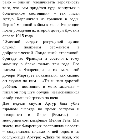
рано – значит, увеличивать вероятность
того, что вам придётся туда вернуться в
болезненном состоянии» – так писал
Артур Харрингтон из траншеи в годы
Первой мировой войны к жене Флоренции
после рождения их второй дочери Джоан в
апреле 1915 года.
46-летний солдат регулярной армии
служил полковым сержантом в
добровольческой Лондонской стрелковой
бригаде во Франции и состоял к тому
моменту в браке только три года. Его
письма к Флоренции и их маленькой
дочери Маргарет показывали, как сильно
он скучал по ним – «Ты и наш дорогой
ребёнок постоянно в моих мыслях» –
писал он под шум орудий, невыспавшийся
и забрызганный грязью по шею.
Две недели спустя Артур был убит
взрывом снаряда во время завтрака и
похоронен в Ипре (Бельгия) на
мемориальном кладбище Менин Гейт. Мы
знаем, как Флоренция восприняла новость
– сохранилось письмо к ней одного из
сослуживцев Артура: «Даже те люди, кто