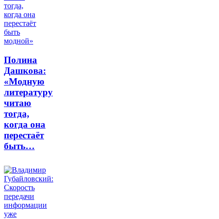
Полина
Дашкова:
«Модную
литературу
читаю
тогда,
когда она
перестаёт
быть…