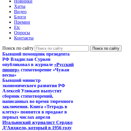
Новинки
Хиты
Видео
Блоги
Премии
Etc
Опросы
Контакты
Поиск по сайту
Бывший помощник президента
РФ Владислав Сурков
опубликовал в журнале
«Русский
пионер»
стихотворение «Чужая
весна»
Бывший министр
экономического развития РФ
Алексей Улюкаев выпустит
сборник стихотворений,
написанных во время тюремного
заключения. Книга «Тетрадь в
клетку» появится в продаже в
первых числах апреля
Итальянский журналист Серджо
Д’Анджело, который в 1956 году