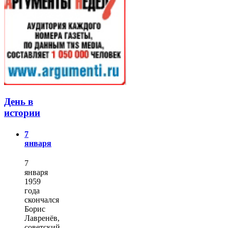
День в
истории
7
января
7
января
1959
года
скончался
Борис
Лавренёв,
советский