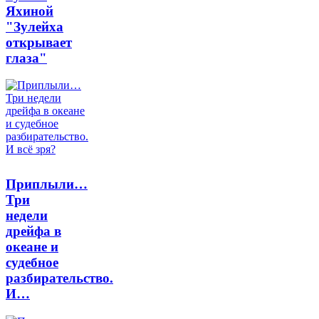
Яхиной
"Зулейха
открывает
глаза"
Приплыли…
Три
недели
дрейфа в
океане и
судебное
разбирательство.
И…