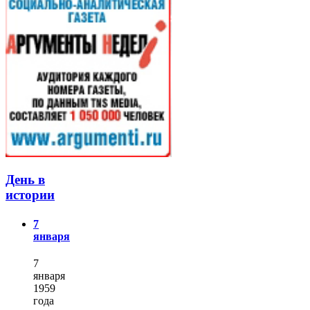
День в
истории
7
января
7
января
1959
года