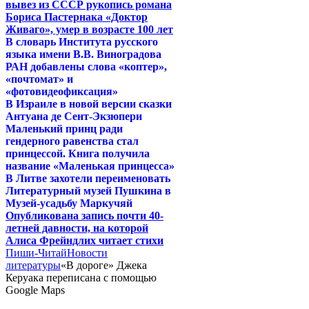
вывез из СССР рукопись романа
Бориса Пастернака «Доктор
Живаго», умер в возрасте 100 лет
В словарь Института русского
языка имени В.В. Виноградова
РАН добавлены слова «коптер»,
«почтомат» и
«фотовидеофиксация»
В Израиле в новой версии сказки
Антуана де Сент-Экзюпери
Маленький принц ради
гендерного равенства стал
принцессой. Книга получила
название «Маленькая принцесса»
В Литве захотели переименовать
Литературный музей Пушкина в
Музей-усадьбу Маркучяй
Опубликована запись почти 40-
летней давности, на которой
Алиса Фрейндлих читает стихи
Пиши-Читай
Новости
литературы
«В дороге» Джека
Керуака переписана с помощью
Google Maps