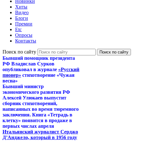
Новинки
Хиты
Видео
Блоги
Премии
Etc
Опросы
Контакты
Поиск по сайту
Бывший помощник президента
РФ Владислав Сурков
опубликовал в журнале
«Русский
пионер»
стихотворение «Чужая
весна»
Бывший министр
экономического развития РФ
Алексей Улюкаев выпустит
сборник стихотворений,
написанных во время тюремного
заключения. Книга «Тетрадь в
клетку» появится в продаже в
первых числах апреля
Итальянский журналист Серджо
Д’Анджело, который в 1956 году