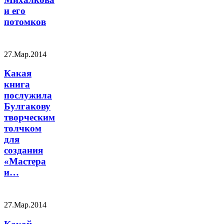
и его
потомков
27.Мар.2014
Какая
книга
послужила
Булгакову
творческим
толчком
для
создания
«Мастера
и…
27.Мар.2014