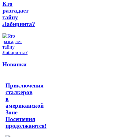
Кто
разгадает
тайну
Лабиринта?
Новинки
Приключения
сталкеров
в
американской
Зоне
Посещения
продолжаются!