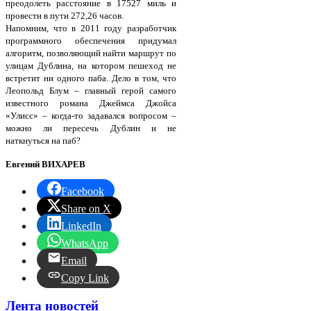
преодолеть расстояние в 17527 миль и
провести в пути 272,26 часов.
Напомним, что в 2011 году разработчик
программного обеспечения придумал
алгоритм, позволяющий найти маршрут по
улицам Дублина, на котором пешеход не
встретит ни одного паба. Дело в том, что
Леопольд Блум – главный герой самого
известного романа Джеймса Джойса
«Улисс» – когда-то задавался вопросом –
можно ли пересечь Дублин и не
наткнуться на паб?
Евгений ВИХАРЕВ
Facebook
Share on X
LinkedIn
WhatsApp
Email
Copy Link
Лента новостей