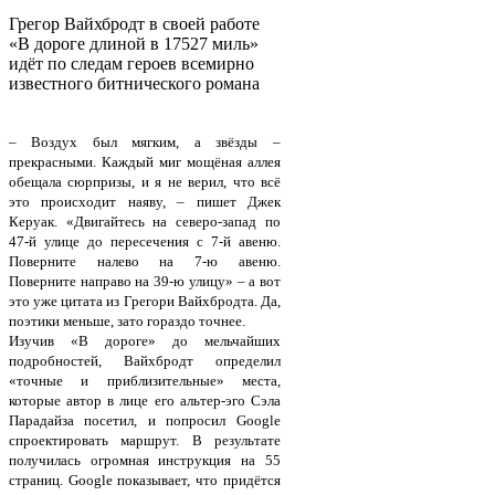
Грегор Вайхбродт в своей работе
«В дороге длиной в 17527 миль»
идёт по следам героев всемирно
известного битнического романа
– Воздух был мягким, а звёзды –
прекрасными. Каждый миг мощёная аллея
обещала сюрпризы, и я не верил, что всё
это происходит наяву, – пишет Джек
Керуак. «Двигайтесь на северо-запад по
47-й улице до пересечения с 7-й авеню.
Поверните налево на 7-ю авеню.
Поверните направо на 39-ю улицу» – а вот
это уже цитата из Грегори Вайхбродта. Да,
поэтики меньше, зато гораздо точнее.
Изучив «В дороге» до мельчайших
подробностей, Вайхбродт определил
«точные и приблизительные» места,
которые автор в лице его альтер-эго Сэла
Парадайза посетил, и попросил Google
спроектировать маршрут. В результате
получилась огромная инструкция на 55
страниц. Google показывает, что придётся