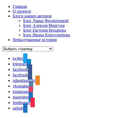
Главная
О проекте
Блоги наших авторов
Блог Дарьи Филипповой
Блог Алексея Моргуна
Блог Евгения Вихарева
Блог Ивана Книголюбова
Невыдуманные истории
twitter
telegram
facebook
facebook
odnoklassniki
vkontakte
instagram
mastodon
feedburner
airbnb