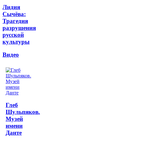
Лидия
Сычёва:
Трагедия
разрушения
русской
культуры
Видео
Глеб
Шульпяков.
Музей
имени
Данте