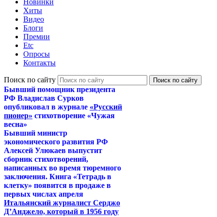
Новинки
Хиты
Видео
Блоги
Премии
Etc
Опросы
Контакты
Поиск по сайту
Бывший помощник президента
РФ Владислав Сурков
опубликовал в журнале
«Русский
пионер»
стихотворение «Чужая
весна»
Бывший министр
экономического развития РФ
Алексей Улюкаев выпустит
сборник стихотворений,
написанных во время тюремного
заключения. Книга «Тетрадь в
клетку» появится в продаже в
первых числах апреля
Итальянский журналист Серджо
Д’Анджело, который в 1956 году