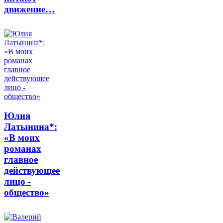
движение…
Юлия
Латынина*:
«В моих
романах
главное
действующее
лицо -
общество»