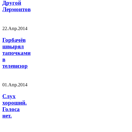
Другой
Лермонтов
22.Апр.2014
Горбачёв
швырял
тапочками
в
телевизор
01.Апр.2014
Слух
хороший.
Голоса
нет.