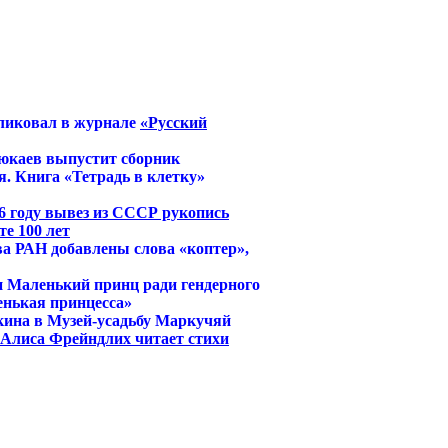
ликовал в журнале
«Русский
юкаев выпустит сборник
. Книга «Тетрадь в клетку»
6 году вывез из СССР рукопись
е 100 лет
ва РАН добавлены слова «коптер»,
и Маленький принц ради гендерного
енькая принцесса»
кина в Музей-усадьбу Маркучяй
й Алиса Фрейндлих читает стихи