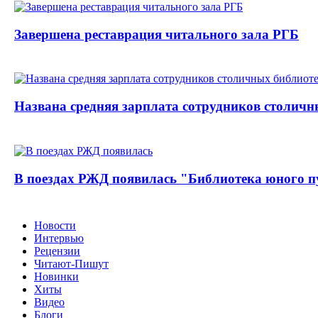
Завершена реставрация читального зала РГБ
Названа средняя зарплата сотрудников столичн
В поездах РЖД появилась "Библиотека юного п
Новости
Интервью
Рецензии
Читают-Пишут
Новинки
Хиты
Видео
Блоги