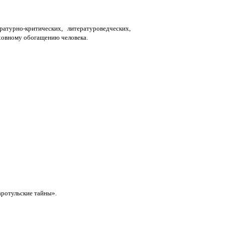
атурно-критических, литературоведческих,
ховному обогащению человека.
ротульские тайны».