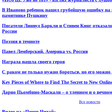
В Иваново ребенок нашел грубейшую ошибку на 
памятнике Пушкину
Писатели Линвуд Баркли и Стивен Кинг отказали
России
Поэзия в темноте
Павел Лемберский. Америка vs. Россия
Награда нашла своего героя
С раком не только нужно бороться, но его можно
Key Pieces of Where to Find The Secret to New Onlin
Дарио Пьомбино-Маскали – о тленном и о вечно
Все новости
Видео на «Пиши-Читай»