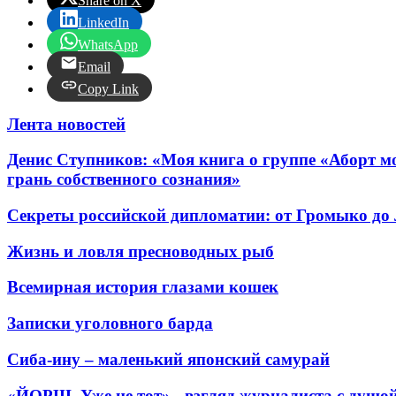
Share on X
LinkedIn
WhatsApp
Email
Copy Link
Лента новостей
Денис Ступников: «Моя книга о группе «Аборт мо
грань собственного сознания»
Секреты российской дипломатии: от Громыко до
Жизнь и ловля пресноводных рыб
Всемирная история глазами кошек
Записки уголовного барда
Сиба-ину – маленький японский самурай
«ЙОРШ. Уже не тот» - взгляд журналиста с душо