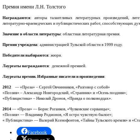
Премия имени Л.Н. Толстого
Награждаются
: авторы талантливых литературных произведений, литер
литературно-краеведческих и публицистических работ, способствующих ду
Значение в области литературы
: областная литературная премия.
Премия учреждена
: администрацией Тульской области в 1999 году.
Победители выбираются
: жюри.
Лауреаты награждаются
: денежной премией.
Лауреаты премии. Избранные писатели и произведения
:
2012
— «Проза» – Сергей Овчинников, «Разговор с собой»
«Поэзия» – Александр Новгородский, «Странник» и «Осень поздняя»;
«Публицистика» – Николай Дронов, «Правда о полководцах».
2014
— «Проза» — Борис Роганков, «Чулковские сорванцы»;
«Поэзия» — Владимир Родионов, «Я остро чувствую былое»;
« Публицистика» — Валерий Ксенофонтов, «Тайны Тульского кремля» и «Ста
Facebook