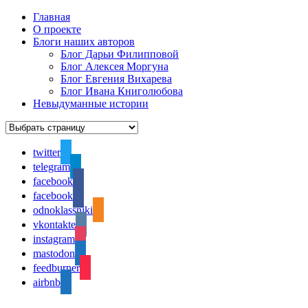
Главная
О проекте
Блоги наших авторов
Блог Дарьи Филипповой
Блог Алексея Моргуна
Блог Евгения Вихарева
Блог Ивана Книголюбова
Невыдуманные истории
twitter
telegram
facebook
facebook
odnoklassniki
vkontakte
instagram
mastodon
feedburner
airbnb