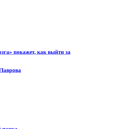
зга» покажет, как выйти за
 Лаврова
й панка