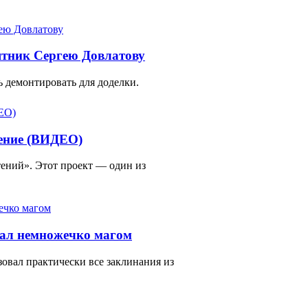
ятник Сергею Довлатову
 демонтировать для доделки.
тение (ВИДЕО)
ений». Этот проект — один из
тал немножечко магом
зовал практически все заклинания из