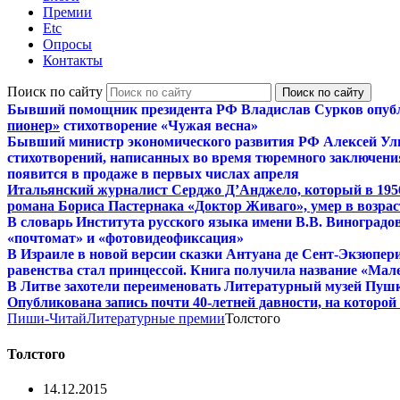
Премии
Etc
Опросы
Контакты
Поиск по сайту
Бывший помощник президента РФ Владислав Сурков опуб
пионер»
стихотворение «Чужая весна»
Бывший министр экономического развития РФ Алексей Ул
стихотворений, написанных во время тюремного заключения
появится в продаже в первых числах апреля
Итальянский журналист Серджо Д’Анджело, который в 195
романа Бориса Пастернака «Доктор Живаго», умер в возраст
В словарь Института русского языка имени В.В. Виноградо
«почтомат» и «фотовидеофиксация»
В Израиле в новой версии сказки Антуана де Сент-Экзюпер
равенства стал принцессой. Книга получила название «Мал
В Литве захотели переименовать Литературный музей Пуш
Опубликована запись почти 40-летней давности, на которо
Пиши-Читай
Литературные премии
Толстого
Толстого
14.12.2015