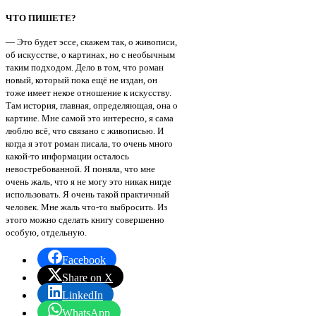
ЧТО ПИШЕТЕ?
— Это будет эссе, скажем так, о живописи,
об искусстве, о картинах, но с необычным
таким подходом. Дело в том, что роман
новый, который пока ещё не издан, он
тоже имеет некое отношение к искусству.
Там история, главная, определяющая, она о
картине. Мне самой это интересно, я сама
люблю всё, что связано с живописью. И
когда я этот роман писала, то очень много
какой-то информации осталось
невостребованной. Я поняла, что мне
очень жаль, что я не могу это никак нигде
использовать. Я очень такой практичный
человек. Мне жаль что-то выбросить. Из
этого можно сделать книгу совершенно
особую, отдельную.
Facebook
Share on X
LinkedIn
WhatsApp