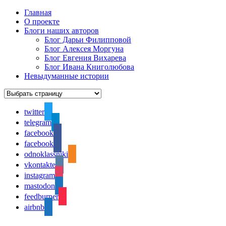
Главная
О проекте
Блоги наших авторов
Блог Дарьи Филипповой
Блог Алексея Моргуна
Блог Евгения Вихарева
Блог Ивана Книголюбова
Невыдуманные истории
twitter
telegram
facebook
facebook
odnoklassniki
vkontakte
instagram
mastodon
feedburner
airbnb