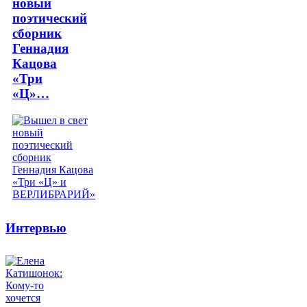
новый
поэтический
сборник
Геннадия
Кацова
«Три
«Ц»…
Интервью