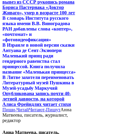
вывез из СССР рукопись романа
Бориса Пастернака «Доктор
Живаго», умер в возрасте 100 лет
В словарь Института русского
языка имени В.В. Виноградова
РАН добавлены слова «коптер»,
«почтомат» и
«фотовидеофиксация»
В Израиле в новой версии сказки
Антуана де Сент-Экзюпери
Маленький принц ради
гендерного равенства стал
принцессой. Книга получила
название «Маленькая принцесса»
В Литве захотели переименовать
Литературный музей Пушкина в
Музей-усадьбу Маркучяй
Опубликована запись почти 40-
летней давности, на которой
Алиса Фрейндлих читает стихи
Пиши-Читай
Читают-Пишут
Анна
Матвеева, писатель, журналист,
редактор
Анна Матвеева, писатель,