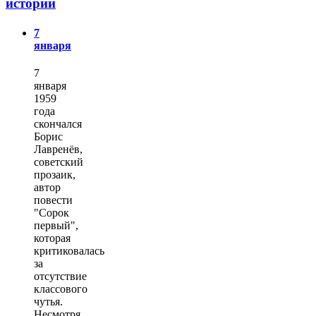
истории
7
января
7
января
1959
года
скончался
Борис
Лавренёв,
советский
прозаик,
автор
повести
"Сорок
первый",
которая
критиковалась
за
отсутствие
классового
чутья.
Несмотря…