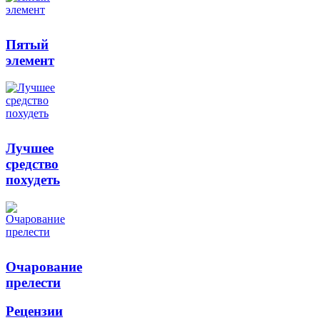
Пятый
элемент
Лучшее
средство
похудеть
Очарование
прелести
Рецензии