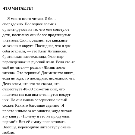
ЧТО ЧИТАЕТЕ?
— Я много всего читаю. И бе…
спорядочно. Последнее время я
ориентируюсь на то, что мне советуют
дети, поскольку они более продвинутые
читатели. Они посещают все книжные
магазины в округе. Последнее, что я для
себя открыла, — это Кейт Анткинсон,
британская писательница, блестяще
переведённая на русский язык. Если кто-то
ещё не читал — роман «Жизнь после
жизни». Это вершина! Для меня это книга,
если не года, то последних нескольких лет.
Дело в том, что кто-то сказал, что
существует 40-30 сюжетов книг, что
писатели так или иначе топчутся вокруг
них. Но она нашла совершенно новый
сюжет. Как это блестяще сделано! Я
просто изнывала от зависти, когда читала
эту книгу: «Почему я это не придумала
первая?» Вот её я могу посоветовать.
Вообще, переводную литературу очень
люблю.