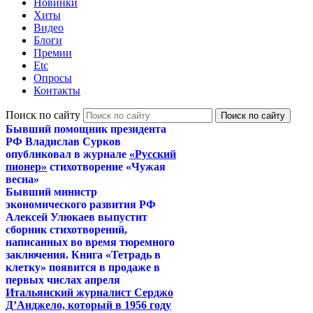
Новинки
Хиты
Видео
Блоги
Премии
Etc
Опросы
Контакты
Поиск по сайту
Бывший помощник президента
РФ Владислав Сурков
опубликовал в журнале
«Русский
пионер»
стихотворение «Чужая
весна»
Бывший министр
экономического развития РФ
Алексей Улюкаев выпустит
сборник стихотворений,
написанных во время тюремного
заключения. Книга «Тетрадь в
клетку» появится в продаже в
первых числах апреля
Итальянский журналист Серджо
Д’Анджело, который в 1956 году