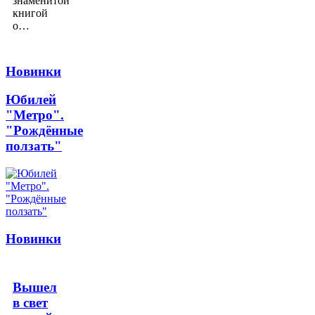
знаменитой
книгой
о…
Новинки
Юбилей
"Метро".
"Рождённые
ползать"
Новинки
Вышел
в свет