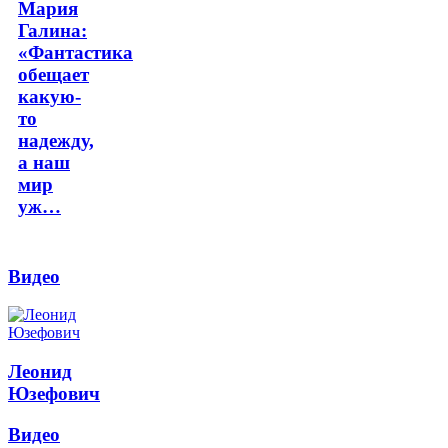
Мария
Галина:
«Фантастика
обещает
какую-
то
надежду,
а наш
мир
уж…
Видео
Леонид
Юзефович
Видео