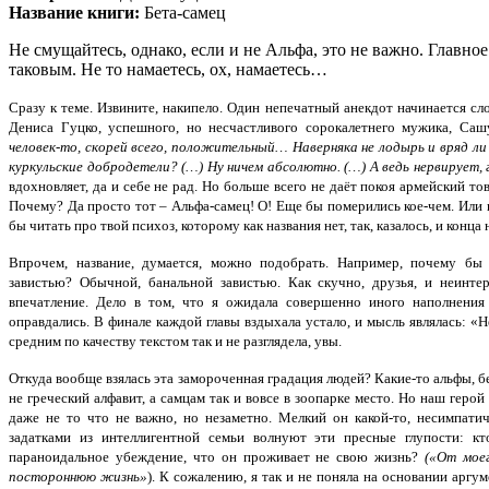
Название книги:
Бета-самец
Не смущайтесь, однако, если и не Альфа, это не важно. Главное
таковым. Не то намаетесь, ох, намаетесь…
Сразу к теме. Извините, накипело. Один непечатный анекдот начинается сло
Дениса Гуцко, успешного, но несчастливого сорокалетнего мужика, Саш
человек-то, скорей всего, положительный… Наверняка не лодырь и вряд ли
куркульские добродетели? (…) Ну ничем абсолютно. (…) А ведь нервирует, г
вдохновляет, да и себе не рад. Но больше всего не даёт покоя армейский т
Почему? Да просто тот – Альфа-самец! О! Еще бы померились кое-чем. Или 
бы читать про твой психоз, которому как названия нет, так, казалось, и конца 
Впрочем, название, думается, можно подобрать. Например, почему бы
завистью? Обычной, банальной завистью. Как скучно, друзья, и неинте
впечатление. Дело в том, что я ожидала совершенно иного наполнения
оправдались. В финале каждой главы вздыхала устало, и мысль являлась: 
средним по качеству текстом так и не разглядела, увы.
Откуда вообще взялась эта замороченная градация людей? Какие-то альфы, б
не греческий алфавит, а самцам так и вовсе в зоопарке место. Но наш геро
даже не то что не важно, но незаметно. Мелкий он какой-то, несимпат
задатками из интеллигентной семьи волнуют эти пресные глупости: к
параноидальное убеждение, что он проживает не свою жизнь?
(«От мое
постороннюю жизнь»
). К сожалению, я так и не поняла на основании аргу