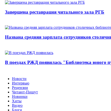
Завершена реставрация читального зала РГБ
Названа средняя зарплата сотрудников столичн
В поездах РЖД появилась "Библиотека юного п
Новости
Интервью
Рецензии
Читают-Пишут
Новинки
Хиты
Видео
Блоги