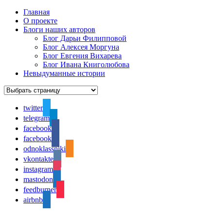
Главная
О проекте
Блоги наших авторов
Блог Дарьи Филипповой
Блог Алексея Моргуна
Блог Евгения Вихарева
Блог Ивана Книголюбова
Невыдуманные истории
twitter
telegram
facebook
facebook
odnoklassniki
vkontakte
instagram
mastodon
feedburner
airbnb