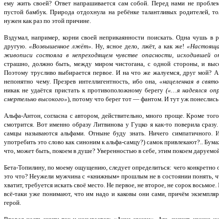
ему жить своей? Ответ напрашивается сам собой. Перед нами не пробле
пустой бамбук. Природа отдохнула на ребёнке талантливых родителей, тол
нужен как раз по этой причине.
Вздумал, например, корни своей неприкаянности поискать. Одна чушь в р
другую.
«Возвышенное лжёт».
Ну, ясное дело, лжёт, а как же!
«Настояща
живописи состояла в непреходящем чувстве опасности, исходившей о
страшно, должно быть, между миром чистогана, с одной стороны, и высо
Поэтому трусливо выбирается первое. И на что же жалуемся, друг мой? А 
непонятно чему. Презрев интеллигентность, ибо она,
«нацеленная в свят
никак не удаётся пристать к противоположному берегу
(«…я надеялся оп
смертельно высокого»
), потому что берег тот — фантом. И тут уж понеслис
Альфа-Антон, согласна с автором, действительно, много проще. Кроме того
смотрится. Вот именно образу Литвинова у Гуцко я как-то поверила сразу
самцы называются альфами. Отныне буду знать. Ничего симпатичного. 
употребить это слово как синоним к альфа-самцу?) самок привлекают?.. Бумаж
что, может быть, покоем в душе? Уверенностью в себе, этим покоем даруемой
Бета-Топилину, по моему ощущению, следует определиться: чего конкретно о
это что? Неужели мужчина с «книжным» прошлым не в состоянии понять, ч
хватит, требуется искать своё место. Не первое, не второе, не сорок восьмо
всё-таки уже понимают, что им надо и каковы они сами, причём экземпля
герой.