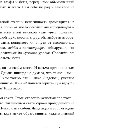
ма альфы и беты, перед нами обыкновенный
ько и всего. Сам себе не рад и сам себе не
азной степени нелогичности громоздится на
я причина моего бегства от литературы и
т всей этой высокой культуры»
. Конечно,
кой духовности, с другой, выбрать второе.
завяз, понимаете ли, в пути от высокого к…
ость, ведёт к катастрофе»
, обнаружил, что
роститься до нужного уровня. Спастись от
ь альфы, беты…
, он на своём месте. И весьма органично там
. Однако никогда не думала, что такие… гм…
И чем только эти… мачо (надеюсь, уместно
ником? Фи-и-и! Хочется верить (ну а вдруг!),
? Тогда ладно.
н хочет. Столь страстно желаемая простота –
то Литвиновым стать куража врожденного не
е. Нужно быть собой. Чаще люди к сорока годам
ры куда менее образованные, нежели главный