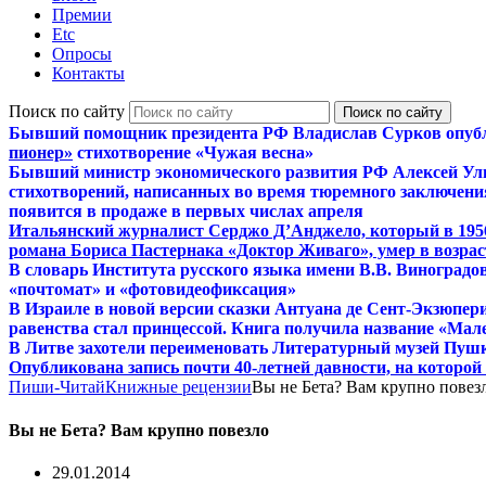
Премии
Etc
Опросы
Контакты
Поиск по сайту
Бывший помощник президента РФ Владислав Сурков опуб
пионер»
стихотворение «Чужая весна»
Бывший министр экономического развития РФ Алексей Ул
стихотворений, написанных во время тюремного заключения
появится в продаже в первых числах апреля
Итальянский журналист Серджо Д’Анджело, который в 195
романа Бориса Пастернака «Доктор Живаго», умер в возраст
В словарь Института русского языка имени В.В. Виноградо
«почтомат» и «фотовидеофиксация»
В Израиле в новой версии сказки Антуана де Сент-Экзюпер
равенства стал принцессой. Книга получила название «Мал
В Литве захотели переименовать Литературный музей Пуш
Опубликована запись почти 40-летней давности, на которо
Пиши-Читай
Книжные рецензии
Вы не Бета? Вам крупно повез
Вы не Бета? Вам крупно повезло
29.01.2014