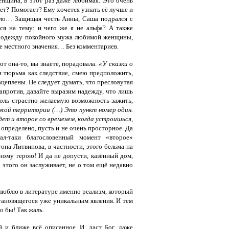
женщина, в этот раз даже любимая. Это очень
ет? Помогает? Ему хочется узнать её лучше и
ало… Защищая честь Анны, Саша подрался с
ься на тему: и чего же я не альфа? А также
ь одежду покойного мужа любимой женщины,
е местного значения… Без комментариев.
от она-то, вы знаете, порадовала.
«У сказки о
и тюрьма как следствие, смею предположить,
зацеплены. Не следует думать, что пресловутая
Напротив, давайте выразим надежду, что лишь
толь страстно желаемую возможность зажить,
жой территории (…) Это пункт номер один.
ет и второе со временем, когда устроишься,
о определено, пусть и не очень просторное. Да
л-таки благословенный момент «второе»
она Литвинова, в частности, этого бельма на
вному герою! И да не допусти, казённый дом,
этого он заслуживает, не о том ещё недавно
ь люблю в литературе именно реализм, который
становящегося уже уникальным явления. И тем
о бы! Так жаль.
 и ближе всё описанное. И, даст Бог, даже