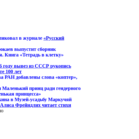
ликовал в журнале
«Русский
юкаев выпустит сборник
. Книга «Тетрадь в клетку»
6 году вывез из СССР рукопись
е 100 лет
ва РАН добавлены слова «коптер»,
и Маленький принц ради гендерного
енькая принцесса»
кина в Музей-усадьбу Маркучяй
й Алиса Фрейндлих читает стихи
ло