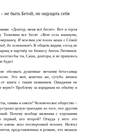
 – не быть Бетой, не ощущать себя
вами: «Доктор, меня всё бесит». Вот и героя
у Топилина все бесят.
«Вот если вникнуть,
 мерзавец. И чем так уж плохи наши с Сёмой
ад, до основания!»
В общем, видим, сосед не
оварищ и партнёр по бизнесу Антон Литвинов.
посетил бы ты, Саша, доктора, и не пришлось
не будет.
 не обозвать душевные метания бета-самца
ресно. Это моё, конечно же, сугубо личное
 от книги с таким названием. Ожидания не
«Не верю!» Проблему за изрядным по объёму и
еты, гаммы и омеги? Человеческое общество –
й устроил целую трагедию из того, что другим
ичный. Почему вообще мальчика с хорошими
то первый, кто второй? Откуда у него это
го имени жил посторонний человек. Нажил
ментов, представленных в романе, что мешало