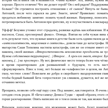
Вторая часть книги так и называется: «Анна нужна». Ага, значит, нужна 
хорошо. Просто отлично! Что же делает герой? Он с ней рядом? Поддержива
больше? Он стремится построить отношения с её сыном? Ничуть не быв
Антошей, после чего скрылся на даче. Знаете, зачем? Правильно: помаят
предаться любимому занятию: пожить чужой жизнью. Например, поносит
потренироваться быть Антоном при зрителях, ну и поучаствовать в маскарад
Уф-ф-ф! Безумно утомил этот страдалец, развязки ждёшь как избавления. И в
высоком, Саша, прескверный финал»
. Отнюдь. Взятая на себя чужая вина 
есть результат того, что нужные книги в детстве были хоть одним глазом да 
«интеллигентность, нацеленная в святость»
, довела-таки до катастрофы. 
мытарства Саши Топилина настигла катастрофа, сам же он отныне имеет с
наконец, своей жизнью.
«Второстепенность невозможно преодолеть на чу
Нужна собственная территория (…) Второе… А хрен его знает, второе. Буд
наконец, (…) на просторе»
. Ну вот, физическое место теперь более чем чётк
и время гарантировано для размышлений о будущем, то есть наста
сформулировать. Плюс к тому, нет больше ни «альфовости» в целом, ни Ант
глазу, честное слово! Пожелаем же добра и скорейшего выздоровления гла
чтобы бедный бывший Бета «опростился» уж слишком, думается, всё же не 
отчаянно мечтал.
Прощаясь, позволю себе ещё пару слов. Под занавес, как говорится. Я очен
сегодня столь редок. И «Бета-самец» Дениса Гуцко – яркий образец этого 
горше разочарование. Опять написано не о том и снова не так, как можно был
Впрочем, допускаю, конечно, что мужчинам, может быть, будет понятней