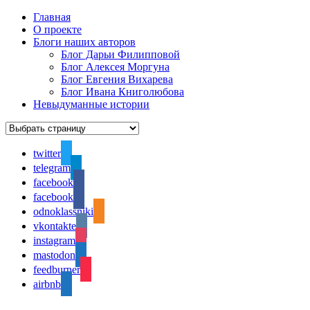
Главная
О проекте
Блоги наших авторов
Блог Дарьи Филипповой
Блог Алексея Моргуна
Блог Евгения Вихарева
Блог Ивана Книголюбова
Невыдуманные истории
twitter
telegram
facebook
facebook
odnoklassniki
vkontakte
instagram
mastodon
feedburner
airbnb