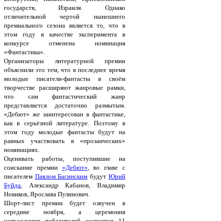
государств, Израиля. Однако
отличительной чертой нынешнего
премиального сезона является то, что в
этом году в качестве эксперимента в
конкурсе отменена номинация
«Фантастика».
Организаторы литературной премии
объяснили это тем, что в последнее время
молодые писатели-фантасты в своём
творчестве расширяют жанровые рамки,
что сам фантастический жанр
представляется достаточно размытым.
«Дебют» же заинтересован в фантастике,
как в серьёзной литературе. Поэтому в
этом году молодые фантасты будут на
равных участвовать в «прозаических»
номинациях.
Оценивать работы, поступившие на
соискание премии
«Дебют»
, во главе с
писателем
Павлом Басинским
будут
Юрий
Буйда
, Александр Кабанов, Владимир
Новиков, Ярослава Пулинович.
Шорт-лист премии будет озвучен в
середине ноября, а церемония
награждения победителей состоится 11