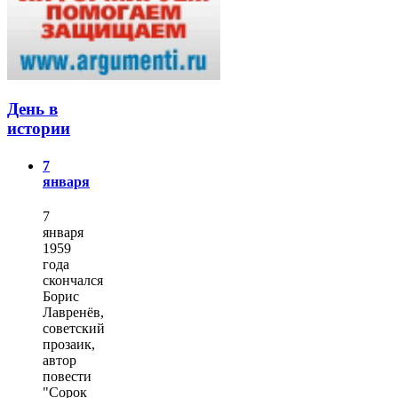
День в
истории
7
января
7
января
1959
года
скончался
Борис
Лавренёв,
советский
прозаик,
автор
повести
"Сорок