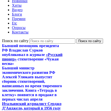
Новинки
Хиты
Видео
Блоги
Премии
Etc
Опросы
Контакты
Поиск по сайту
Бывший помощник президента
РФ Владислав Сурков
опубликовал в журнале
«Русский
пионер»
стихотворение «Чужая
весна»
Бывший министр
экономического развития РФ
Алексей Улюкаев выпустит
сборник стихотворений,
написанных во время тюремного
заключения. Книга «Тетрадь в
клетку» появится в продаже в
первых числах апреля
Итальянский журналист Серджо
Д’Анджело, который в 1956 году