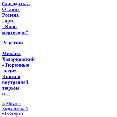
благодать…
О книге
Ромена
Гари
"Вино
мертвецов"
Рецензии
Михаил
Ходорковский
«Тюремные
люди».
Книга о
внутренней
тюрьме
и…