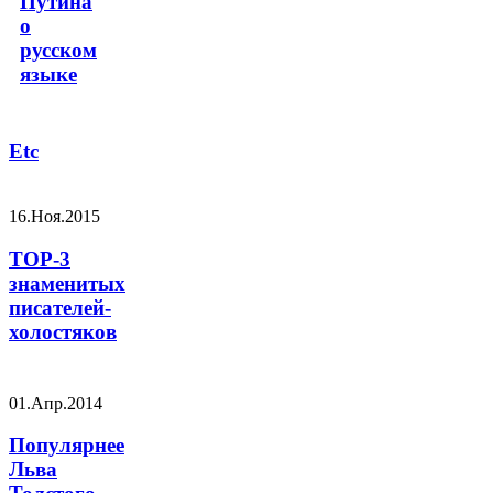
Путина
о
русском
языке
Etc
16.Ноя.2015
TOP-3
знаменитых
писателей-
холостяков
01.Апр.2014
Популярнее
Льва