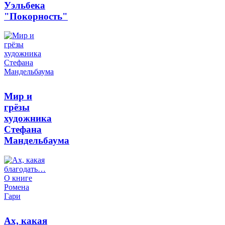
Уэльбека
"Покорность"
Мир и
грёзы
художника
Стефана
Мандельбаума
Ах, какая