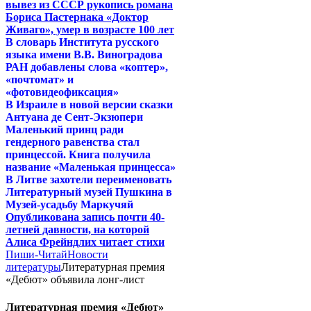
вывез из СССР рукопись романа
Бориса Пастернака «Доктор
Живаго», умер в возрасте 100 лет
В словарь Института русского
языка имени В.В. Виноградова
РАН добавлены слова «коптер»,
«почтомат» и
«фотовидеофиксация»
В Израиле в новой версии сказки
Антуана де Сент-Экзюпери
Маленький принц ради
гендерного равенства стал
принцессой. Книга получила
название «Маленькая принцесса»
В Литве захотели переименовать
Литературный музей Пушкина в
Музей-усадьбу Маркучяй
Опубликована запись почти 40-
летней давности, на которой
Алиса Фрейндлих читает стихи
Пиши-Читай
Новости
литературы
Литературная премия
«Дебют» объявила лонг-лист
Литературная премия «Дебют»