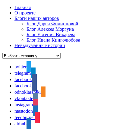
Главная
О проекте
Блоги наших авторов
Блог Дарьи Филипповой
Блог Алексея Моргуна
Блог Евгения Вихарева
Блог Ивана Книголюбова
Невыдуманные истории
twitter
telegram
facebook
facebook
odnoklassniki
vkontakte
instagram
mastodon
feedburner
airbnb