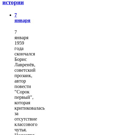
истории
7
января
7
января
1959
года
скончался
Борис
Лавренёв,
советский
прозаик,
автор
повести
"Сорок
первый",
которая
критиковалась
за
отсутствие
классового
чутья.