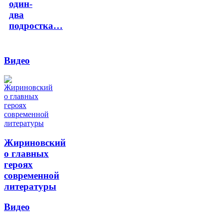
один-
два
подростка…
Видео
Жириновский
о главных
героях
современной
литературы
Видео