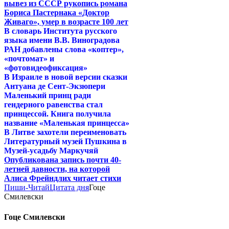
вывез из СССР рукопись романа
Бориса Пастернака «Доктор
Живаго», умер в возрасте 100 лет
В словарь Института русского
языка имени В.В. Виноградова
РАН добавлены слова «коптер»,
«почтомат» и
«фотовидеофиксация»
В Израиле в новой версии сказки
Антуана де Сент-Экзюпери
Маленький принц ради
гендерного равенства стал
принцессой. Книга получила
название «Маленькая принцесса»
В Литве захотели переименовать
Литературный музей Пушкина в
Музей-усадьбу Маркучяй
Опубликована запись почти 40-
летней давности, на которой
Алиса Фрейндлих читает стихи
Пиши-Читай
Цитата дня
Гоце
Смилевски
Гоце Смилевски