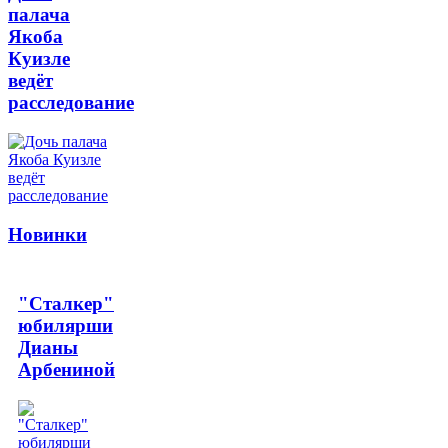
палача
Якоба
Куизле
ведёт
расследование
Новинки
"Сталкер"
юбилярши
Дианы
Арбениной