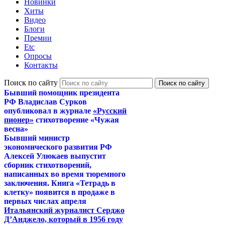
Новинки
Хиты
Видео
Блоги
Премии
Etc
Опросы
Контакты
Поиск по сайту
Бывший помощник президента
РФ Владислав Сурков
опубликовал в журнале
«Русский
пионер»
стихотворение «Чужая
весна»
Бывший министр
экономического развития РФ
Алексей Улюкаев выпустит
сборник стихотворений,
написанных во время тюремного
заключения. Книга «Тетрадь в
клетку» появится в продаже в
первых числах апреля
Итальянский журналист Серджо
Д’Анджело, который в 1956 году