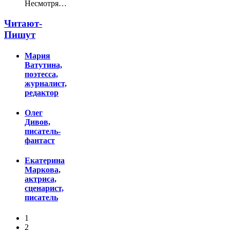
Несмотря…
Читают-
Пишут
Мария
Ватутина,
поэтесса,
журналист,
редактор
Олег
Дивов,
писатель-
фантаст
Екатерина
Маркова,
актриса,
сценарист,
писатель
1
2