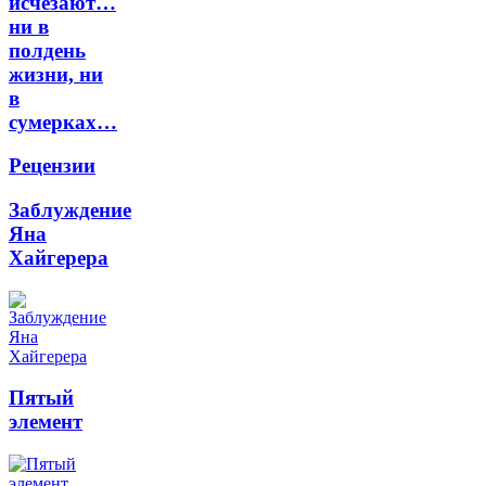
исчезают…
ни в
полдень
жизни, ни
в
сумерках…
Рецензии
Заблуждение
Яна
Хайгерера
Пятый
элемент