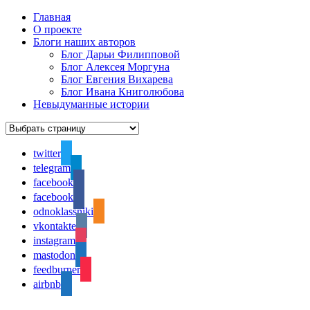
Главная
О проекте
Блоги наших авторов
Блог Дарьи Филипповой
Блог Алексея Моргуна
Блог Евгения Вихарева
Блог Ивана Книголюбова
Невыдуманные истории
twitter
telegram
facebook
facebook
odnoklassniki
vkontakte
instagram
mastodon
feedburner
airbnb