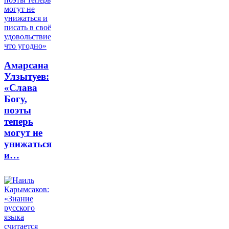
Амарсана
Улзытуев:
«Слава
Богу,
поэты
теперь
могут не
унижаться
и…