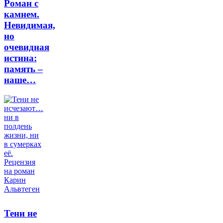
Роман с
камнем.
Невидимая,
но
очевидная
истина:
память –
наше…
Тени не