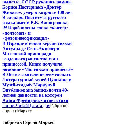
вывез из СССР рукопись романа
Бориса Пастернака «Доктор
Живаго», умер в возрасте 100 лет
В словарь Института русского
языка имени В.В. Виноградова
РАН добавлены слова «коптер»,
«почтомат» и
«фотовидеофиксация»
В Израиле в новой версии сказки
Антуана де Сент-Экзюпери
Маленький принц ради
гендерного равенства стал
принцессой. Книга получила
название «Маленькая принцесса»
В Литве захотели переименовать
Литературный музей Пушкина в
Музей-усадьбу Маркучяй
Опубликована запись почти 40-
летней давности, на которой
Алиса Фрейндлих читает стихи
Пиши-Читай
Цитата дня
Габриэль
Гарсиа Маркес
Габриэль Гарсиа Маркес