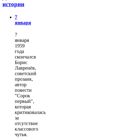
истории
7
января
7
января
1959
года
скончался
Борис
Лавренёв,
советский
прозаик,
автор
повести
"Сорок
первый",
которая
критиковалась
за
отсутствие
классового
чутья.