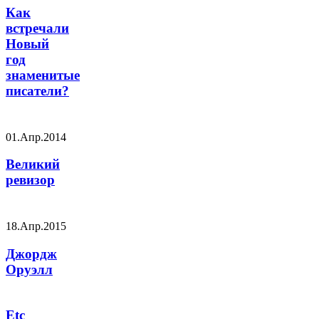
Как
встречали
Новый
год
знаменитые
писатели?
01.Апр.2014
Великий
ревизор
18.Апр.2015
Джордж
Оруэлл
Etc