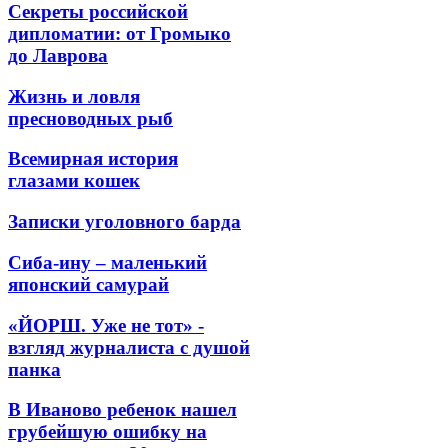
Секреты российской
дипломатии: от Громыко
до Лаврова
Жизнь и ловля
пресноводных рыб
Всемирная история
глазами кошек
Записки уголовного барда
Сиба-ину – маленький
японский самурай
«ЙОРШ. Уже не тот» -
взгляд журналиста с душой
панка
В Иваново ребенок нашел
грубейшую ошибку на