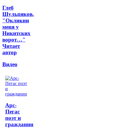
Глеб
Шульпяков.
"Окликни
меня у
Никитских
ворот…"
Читает
автор
Видео
Арс-
Пегас
поэт и
гражданин