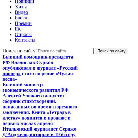
Новинки
Хиты
Видео
Блоги
Премии
Etc
Опросы
Контакты
Поиск по сайту
Бывший помощник президента
РФ Владислав Сурков
опубликовал в журнале
«Русский
пионер»
стихотворение «Чужая
весна»
Бывший министр
экономического развития РФ
Алексей Улюкаев выпустит
сборник стихотворений,
написанных во время тюремного
заключения. Книга «Тетрадь в
клетку» появится в продаже в
первых числах апреля
Итальянский журналист Серджо
Д’Анджело, который в 1956 году