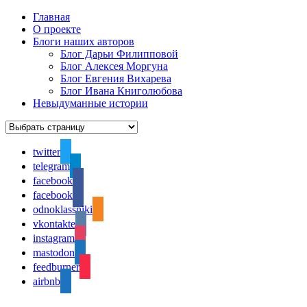
Главная
О проекте
Блоги наших авторов
Блог Дарьи Филипповой
Блог Алексея Моргуна
Блог Евгения Вихарева
Блог Ивана Книголюбова
Невыдуманные истории
twitter
telegram
facebook
facebook
odnoklassniki
vkontakte
instagram
mastodon
feedburner
airbnb