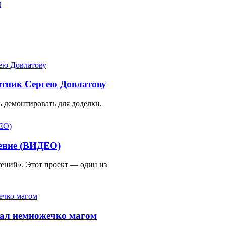
м
ятник Сергею Довлатову
 демонтировать для доделки.
тение (ВИДЕО)
ений». Этот проект — один из
тал немножечко магом