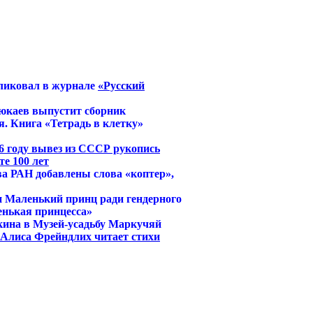
ликовал в журнале
«Русский
юкаев выпустит сборник
. Книга «Тетрадь в клетку»
6 году вывез из СССР рукопись
е 100 лет
ва РАН добавлены слова «коптер»,
и Маленький принц ради гендерного
енькая принцесса»
кина в Музей-усадьбу Маркучяй
й Алиса Фрейндлих читает стихи