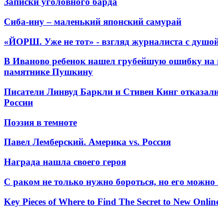
Записки уголовного барда
Сиба-ину – маленький японский самурай
«ЙОРШ. Уже не тот» - взгляд журналиста с душо
В Иваново ребенок нашел грубейшую ошибку на 
памятнике Пушкину
Писатели Линвуд Баркли и Стивен Кинг отказали
России
Поэзия в темноте
Павел Лемберский. Америка vs. Россия
Награда нашла своего героя
С раком не только нужно бороться, но его можно
Key Pieces of Where to Find The Secret to New Onlin