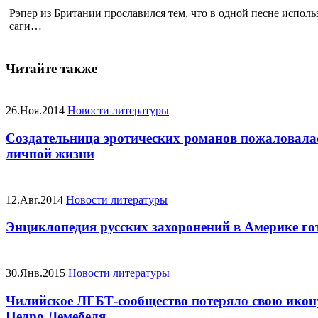
Рэпер из Британии прославился тем, что в одной песне исполь
саги…
Читайте также
26.Ноя.2014
Новости литературы
Создательница эротических романов пожаловалас
личной жизни
12.Авг.2014
Новости литературы
Энциклопедия русских захоронений в Америке го
30.Янв.2015
Новости литературы
Чилийское ЛГБТ-сообщество потеряло свою икону
Педро Лемебеля