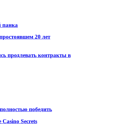
й панка
простоявшем 20 лет
сь продлевать контракты в
 полностью победить
e Casino Secrets