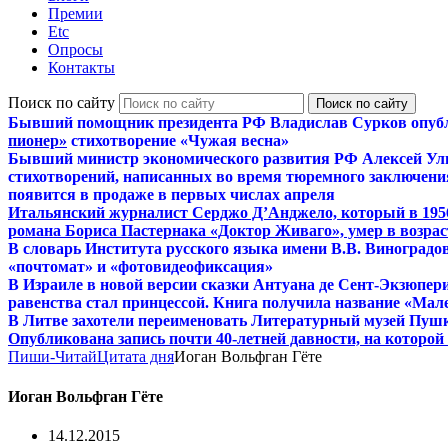
Премии
Etc
Опросы
Контакты
Поиск по сайту
Бывший помощник президента РФ Владислав Сурков опуб
пионер»
стихотворение «Чужая весна»
Бывший министр экономического развития РФ Алексей Ул
стихотворений, написанных во время тюремного заключения
появится в продаже в первых числах апреля
Итальянский журналист Серджо Д’Анджело, который в 195
романа Бориса Пастернака «Доктор Живаго», умер в возраст
В словарь Института русского языка имени В.В. Виноградо
«почтомат» и «фотовидеофиксация»
В Израиле в новой версии сказки Антуана де Сент-Экзюпер
равенства стал принцессой. Книга получила название «Мал
В Литве захотели переименовать Литературный музей Пуш
Опубликована запись почти 40-летней давности, на которо
Пиши-Читай
Цитата дня
Иоган Вольфган Гёте
Иоган Вольфган Гёте
14.12.2015