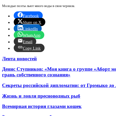
Молодые поэты льют много воды в свои чернила.
Facebook
Share on X
LinkedIn
WhatsApp
Email
Copy Link
Лента новостей
Денис Ступников: «Моя книга о группе «Аборт мо
грань собственного сознания»
Секреты российской дипломатии: от Громыко до
Жизнь и ловля пресноводных рыб
Всемирная история глазами кошек