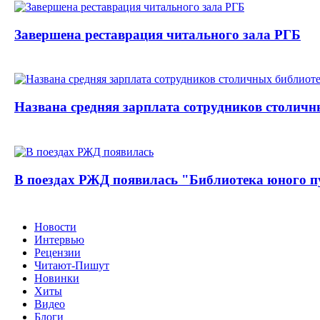
Завершена реставрация читального зала РГБ
Названа средняя зарплата сотрудников столичн
В поездах РЖД появилась "Библиотека юного п
Новости
Интервью
Рецензии
Читают-Пишут
Новинки
Хиты
Видео
Блоги