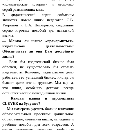
«Кондитерские истории» и несколько
серий развивающих книг.
В дидактической серии событием
являются новые книги педагогов О.В.
Узоровой и Е.А. Нефёдовой, создавшие
серию игровых пособий для начальной
школы.
— Можно ли нынче «прокормиться»
издательской деятельностью?
Обеспечивает ли она Вам достойную
жизнь?
— Если бы издательский бизнес был
обречён, не существовало бы столько
издательств. Конечно, издательское дело
работает, это успешный бизнес, иногда он
бывает даже очень крупным. Мы верим,
что книга, особенно детская, всегда
останется частью повседневной жизни.
— Каковы планы и перспективы
CLEVER на будущее?
— Мы намерены уделять больше внимания
образовательным проектам: дошкольное
образование, начальная школа, наглядные и
учебные пособия для всех возрастов. А
также планируем создавать цифровые