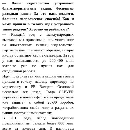
— Ваше издательство устраивает
благотворительные акции, бесплатно
раздавая книги. За это вам, коллеги,
большое человеческое спасибо! Как и
кому пришла в голову идея устраивать
такие раздачи? Хорошо ли разбирают?
— Каждый год с международных
выставок мы привозим очень много книг
на иностранных языках, издательства-
партнёры нам присылают образцы, авторы
иногда оставляют свои экземпляры. За год
у нас накапливается до 200-400 книг,
которые уже не нужны нам для
ежедневной работы.
Идея подарить эти книги нашим читателям
пришла в голову нашему директору по
маркетингу и PR Валерии Осиповой
несколько лет назад. Тогда CLEVER
переезжал в новый офис, и она предложила
«не тащить» с собой 20-30 коробок
«отработавших своё» книг, а раздать их
нашим постоянным читателям.
В 2013 году перед новогодними
праздниками мы раздали более 800 книг
всего за полтора дня. И планируем