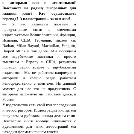
с авторами или с агентствами?
Выезжаете на родину выбранных для
издания книг? Кто осуществляет
перевод? А иллюстрации – за кем они?
— У нас налажены плотные и
продуктивные связи с ключевыми
издательствами Великобритании, Франции,
Испании, США, Германии, такими как
Nathan, Milan Bayard, Macmillan, Penguin,
HarperCollins и так далее. Мы посещаем
все зарубежные выставки и просто
выезжаем в Европу и США, регулярно
проводя серии встреч с зарубежными
издателями. Мы не работаем напрямую с
авторами и крайне редко работаем
непосредственно с агентами. На данный
момент для нас это не продуктивно. С
авторами напрямую мы работаем здесь, в
России.
У издательства есть свой пул переводчиков
и иллюстраторов. Иллюстрации иногда мы
покупаем за рубежом, иногда делаем сами.
Некоторые книги вообще начинаются с
художников, для чьих иллюстраций мы
находим формат и пишем тексты.