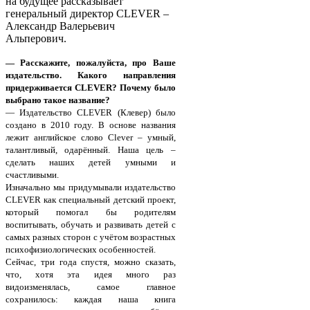
на будущее рассказывает
генеральный директор CLEVER –
Александр Валерьевич
Альперович.
— Расскажите, пожалуйста, про Ваше
издательство. Какого направления
придерживается CLEVER? Почему было
выбрано такое название?
— Издательство CLEVER (Клевер) было
создано в 2010 году. В основе названия
лежит английское слово Clever – умный,
талантливый, одарённый. Наша цель –
сделать наших детей умными и
счастливыми.
Изначально мы придумывали издательство
CLEVER как специальный детский проект,
который помогал бы родителям
воспитывать, обучать и развивать детей с
самых разных сторон с учётом возрастных
психофизиологических особенностей.
Сейчас, три года спустя, можно сказать,
что, хотя эта идея много раз
видоизменялась, самое главное
сохранилось: каждая наша книга