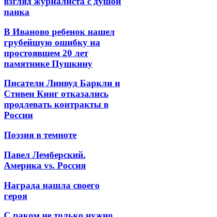
взгляд журналиста с душой
панка
В Иваново ребенок нашел
грубейшую ошибку на
простоявшем 20 лет
памятнике Пушкину
Писатели Линвуд Баркли и
Стивен Кинг отказались
продлевать контракты в
России
Поэзия в темноте
Павел Лемберский.
Америка vs. Россия
Награда нашла своего
героя
С раком не только нужно