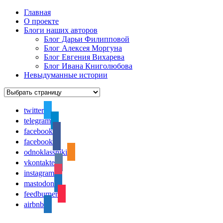
Главная
О проекте
Блоги наших авторов
Блог Дарьи Филипповой
Блог Алексея Моргуна
Блог Евгения Вихарева
Блог Ивана Книголюбова
Невыдуманные истории
twitter
telegram
facebook
facebook
odnoklassniki
vkontakte
instagram
mastodon
feedburner
airbnb