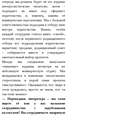
очередь мы решаем, будет ли это издание
интересно/полезно читателю, затем –
подпадает ли книга под «формат»
издательства, и, наконец, каковы её
коммерческие перспективы. Мы с большой
ответственностью подходим к отбору книг
внутри издательства. Важно, чтобы
каждый сотрудник считал книгу «своей»,
поэтому после первичного редакционного
отбора все подразделения издательства:
маркетинг, продажи, редакционный совет
– собираются вместе и утверждают
окончательный выбор проектов.
Иногда мы специально выпускаем
«нишевые» издания, несмотря на их
небольшую коммерческую отдачу. Мы
вкладываемся в изменение читательских
стереотипов, и порой такие проекты
«выстреливают». Оказывается, что люди в
этом нуждались, просто не знали, что «и
так тоже можно».
— Переводная литература – вы сами
ищете её или у вас налажено
сотрудничество с зарубежными
коллегами? Вы сотрудничаете напрямую