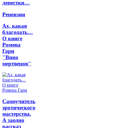
лепестки…
Рецензии
Ах, какая
благодать…
О книге
Ромена
Гари
"Вино
мертвецов"
Самоучитель
эротического
мастерства.
А заодно
рассказ