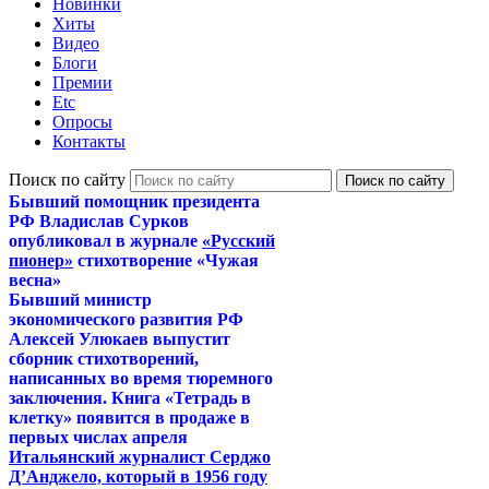
Новинки
Хиты
Видео
Блоги
Премии
Etc
Опросы
Контакты
Поиск по сайту
Бывший помощник президента
РФ Владислав Сурков
опубликовал в журнале
«Русский
пионер»
стихотворение «Чужая
весна»
Бывший министр
экономического развития РФ
Алексей Улюкаев выпустит
сборник стихотворений,
написанных во время тюремного
заключения. Книга «Тетрадь в
клетку» появится в продаже в
первых числах апреля
Итальянский журналист Серджо
Д’Анджело, который в 1956 году