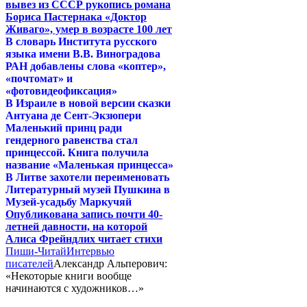
вывез из СССР рукопись романа
Бориса Пастернака «Доктор
Живаго», умер в возрасте 100 лет
В словарь Института русского
языка имени В.В. Виноградова
РАН добавлены слова «коптер»,
«почтомат» и
«фотовидеофиксация»
В Израиле в новой версии сказки
Антуана де Сент-Экзюпери
Маленький принц ради
гендерного равенства стал
принцессой. Книга получила
название «Маленькая принцесса»
В Литве захотели переименовать
Литературный музей Пушкина в
Музей-усадьбу Маркучяй
Опубликована запись почти 40-
летней давности, на которой
Алиса Фрейндлих читает стихи
Пиши-Читай
Интервью
писателей
Александр Альперович:
«Некоторые книги вообще
начинаются с художников…»