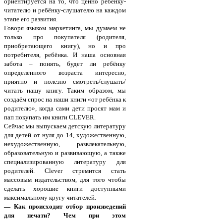
ориентируется на то, что ценно ребёнку-
читателю и ребёнку-слушателю на каждом
этапе его развития.
Говоря языком маркетинга, мы думаем не
только про покупателя (родителя,
приобретающего книгу), но и про
потребителя, ребёнка. И наша основная
забота – понять, будет ли ребёнку
определенного возраста интересно,
приятно и полезно смотреть/слушать/
читать нашу книгу. Таким образом, мы
создаём спрос на наши книги «от ребёнка к
родителю», когда сами дети просят мам и
пап покупать им книги CLEVER.
Сейчас мы выпускаем детскую литературу
для детей от нуля до 14, художественную,
нехудожественную, развлекательную,
образовательную и развивающую, а также
специализированную литературу для
родителей. Clever стремится стать
массовым издательством, для того чтобы
сделать хорошие книги доступными
максимальному кругу читателей.
— Как происходит отбор произведений
для печати? Чем при этом