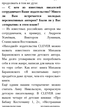
продолжать в том же духе.
— С кем из известных писателей
сотрудничает Ваше издательство? Много
ли Вам встречается молодых
перспективных авторов? Были ли у Вас
«открытия» в этом плане?
— Из известных российских авторов мы
сотрудничаем, к примеру, с Андреем
Усачёвым, Виктором Луниным,
Станиславом Востоковым…
«Находкой» издательства CLEVER можно
назвать известного писателя Михаила
Барановского в качестве детского автора.
Мы долго уговаривали его попробовать
себя в этом жанре, написав для начала что-
то «про себя». Как итог: книга Михаила
Барановского «Я воспитываю папу»
продаётся даже лучше, чем его «взрослые»
книги.
Ещё одним нашим «открытием» можно
считать Анну Никольскую, прекрасную
детскую писательницу. В CLEVER уже
вышло четыре её детские книжки: «Про
Бабаку Косточкину 1, 2», «Нестрашная
энциклопедия чудищ-юдищ»,