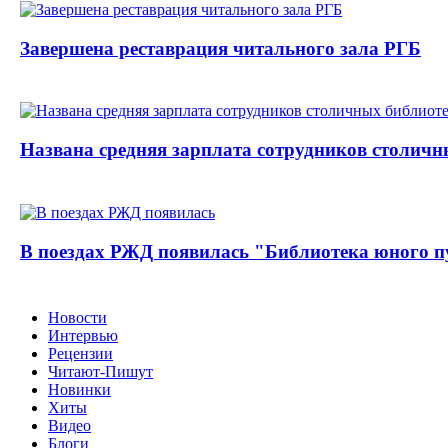
Завершена реставрация читального зала РГБ
Названа средняя зарплата сотрудников столичн
В поездах РЖД появилась "Библиотека юного п
Новости
Интервью
Рецензии
Читают-Пишут
Новинки
Хиты
Видео
Блоги