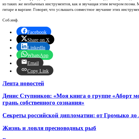
из таких же необычных инструментов, как и звучащая этим вечером поэма.
гитаре и варгане. Говорят, что услышать совместное звучание этих инструм
Соб.инф.
Facebook
Share on X
LinkedIn
WhatsApp
Email
Copy Link
Лента новостей
Денис Ступников: «Моя книга о группе «Аборт мо
грань собственного сознания»
Секреты российской дипломатии: от Громыко до
Жизнь и ловля пресноводных рыб