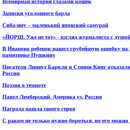
Всемирная история глазами кошек
Записки уголовного барда
Сиба-ину – маленький японский самурай
«ЙОРШ. Уже не тот» - взгляд журналиста с душо
В Иваново ребенок нашел грубейшую ошибку на 
памятнике Пушкину
Писатели Линвуд Баркли и Стивен Кинг отказали
России
Поэзия в темноте
Павел Лемберский. Америка vs. Россия
Награда нашла своего героя
С раком не только нужно бороться, но его можно