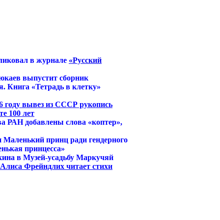
ликовал в журнале
«Русский
юкаев выпустит сборник
. Книга «Тетрадь в клетку»
6 году вывез из СССР рукопись
е 100 лет
ва РАН добавлены слова «коптер»,
и Маленький принц ради гендерного
енькая принцесса»
кина в Музей-усадьбу Маркучяй
й Алиса Фрейндлих читает стихи