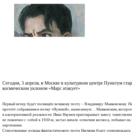
Сегодня, 3 апреля, в Москве в культурном центре Пунктум ста
космическим уклоном «Марс атакует»
Первый вечер будет посвящён великому поэту – Владимиру Маяковскому. Пи
прочтёт собравшимся поэму «Нулевой», написанную… Маяковским, которого
в альтернативной реальности. Иван Наумов приоткрывает завесу таинственно
не покончил с собой в 1930-м, застал начало освоения космоса, побывал н
партизанам.
Стихотворные рулады фантастического поэта Наумова будет сопровождать 