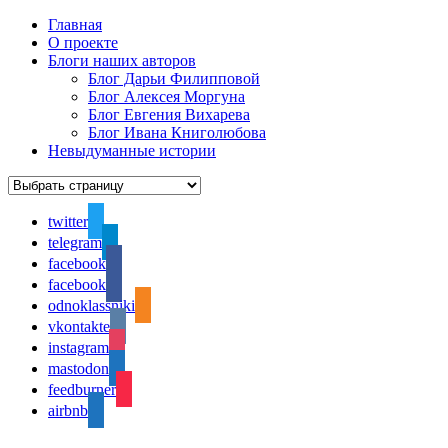
Главная
О проекте
Блоги наших авторов
Блог Дарьи Филипповой
Блог Алексея Моргуна
Блог Евгения Вихарева
Блог Ивана Книголюбова
Невыдуманные истории
twitter
telegram
facebook
facebook
odnoklassniki
vkontakte
instagram
mastodon
feedburner
airbnb