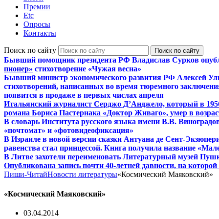
Премии
Etc
Опросы
Контакты
Поиск по сайту
Бывший помощник президента РФ Владислав Сурков опуб
пионер»
стихотворение «Чужая весна»
Бывший министр экономического развития РФ Алексей Ул
стихотворений, написанных во время тюремного заключения
появится в продаже в первых числах апреля
Итальянский журналист Серджо Д’Анджело, который в 195
романа Бориса Пастернака «Доктор Живаго», умер в возраст
В словарь Института русского языка имени В.В. Виноградо
«почтомат» и «фотовидеофиксация»
В Израиле в новой версии сказки Антуана де Сент-Экзюпер
равенства стал принцессой. Книга получила название «Мал
В Литве захотели переименовать Литературный музей Пуш
Опубликована запись почти 40-летней давности, на которо
Пиши-Читай
Новости литературы
«Космический Маяковский»
«Космический Маяковский»
03.04.2014