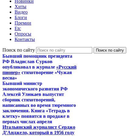
Новинки
Хиты
Видео
Блоги
Премии
Etc
Опросы
Контакты
Поиск по сайту
Бывший помощник президента
РФ Владислав Сурков
опубликовал в журнале
«Русский
пионер»
стихотворение «Чужая
весна»
Бывший министр
экономического развития РФ
Алексей Улюкаев выпустит
сборник стихотворений,
написанных во время тюремного
заключения. Книга «Тетрадь в
клетку» появится в продаже в
первых числах апреля
Итальянский журналист Серджо
Д’Анджело, который в 1956 году