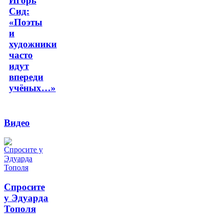
Игорь
Сид:
«Поэты
и
художники
часто
идут
впереди
учёных…»
Видео
Спросите
у Эдуарда
Тополя