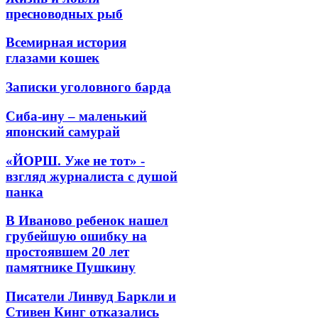
пресноводных рыб
Всемирная история
глазами кошек
Записки уголовного барда
Сиба-ину – маленький
японский самурай
«ЙОРШ. Уже не тот» -
взгляд журналиста с душой
панка
В Иваново ребенок нашел
грубейшую ошибку на
простоявшем 20 лет
памятнике Пушкину
Писатели Линвуд Баркли и
Стивен Кинг отказались