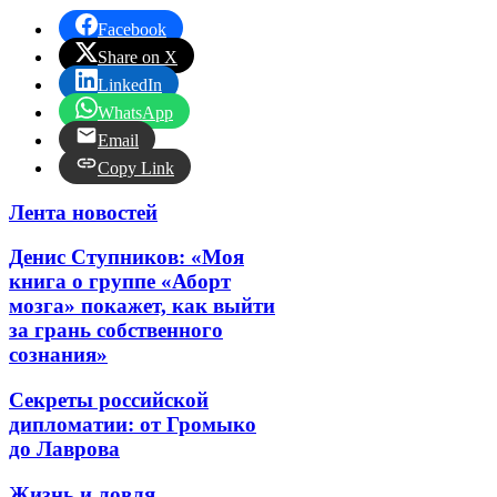
Facebook
Share on X
LinkedIn
WhatsApp
Email
Copy Link
Лента новостей
Денис Ступников: «Моя
книга о группе «Аборт
мозга» покажет, как выйти
за грань собственного
сознания»
Секреты российской
дипломатии: от Громыко
до Лаврова
Жизнь и ловля