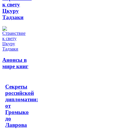
к свету
Цкуру
Тадзаки
Анонсы в
мире книг
Секреты
российской
дипломатии:
от
Громыко
до
Лаврова