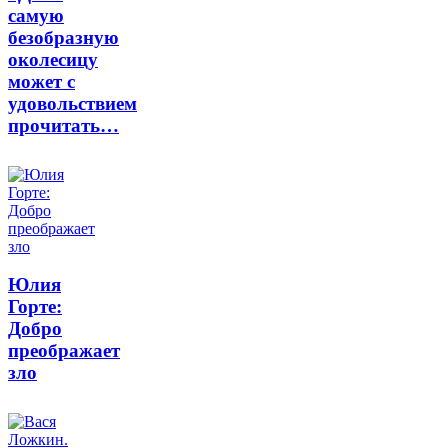
самую
безобразную
околесицу
может с
удовольствием
прочитать…
Юлия
Горте:
Добро
преображает
зло