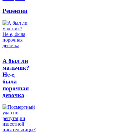
Рецензии
А был ли
мальчик?
Не-е,
была
порочная
девочка