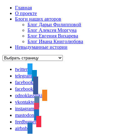
Главная
О проекте
Блоги наших авторов
Блог Дарьи Филипповой
Блог Алексея Моргуна
Блог Евгения Вихарева
Блог Ивана Книголюбова
Невыдуманные истории
twitter
telegram
facebook
facebook
odnoklassniki
vkontakte
instagram
mastodon
feedburner
airbnb