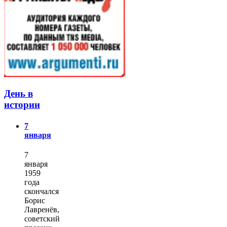
День в
истории
7
января
7
января
1959
года
скончался
Борис
Лавренёв,
советский