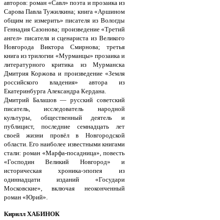
авторов: роман «Савл» поэта и прозаика из
Сарова Павла Тужилкина; книга «Аршином
общим не измерить» писателя из Вологды
Геннадия Сазонова; произведение «Третий
ангел» писателя и сценариста из Великого
Новгорода Виктора Смирнова; третья
книга из трилогии «Мурманцы» прозаика и
литературного критика из Мурманска
Дмитрия Коржова и произведение «Земля
российского владения» автора из
Екатеринбурга Александра Кердана.
Дмитрий Балашов — русский советский
писатель, исследователь народной
культуры, общественный деятель и
публицист, последние семнадцать лет
своей жизни провёл в Новгородской
области. Его наиболее известными книгами
стали: роман «Марфа-посадница», повесть
«Господин Великий Новгород» и
историческая хроника-эпопея из
одиннадцати изданий «Государи
Московские», включая неоконченный
роман «Юрий».
Кирилл ХАБИНОК