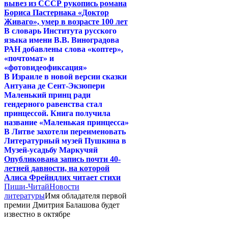
вывез из СССР рукопись романа
Бориса Пастернака «Доктор
Живаго», умер в возрасте 100 лет
В словарь Института русского
языка имени В.В. Виноградова
РАН добавлены слова «коптер»,
«почтомат» и
«фотовидеофиксация»
В Израиле в новой версии сказки
Антуана де Сент-Экзюпери
Маленький принц ради
гендерного равенства стал
принцессой. Книга получила
название «Маленькая принцесса»
В Литве захотели переименовать
Литературный музей Пушкина в
Музей-усадьбу Маркучяй
Опубликована запись почти 40-
летней давности, на которой
Алиса Фрейндлих читает стихи
Пиши-Читай
Новости
литературы
Имя обладателя первой
премии Дмитрия Балашова будет
известно в октябре