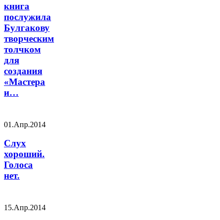
книга
послужила
Булгакову
творческим
толчком
для
создания
«Мастера
и…
01.Апр.2014
Слух
хороший.
Голоса
нет.
15.Апр.2014