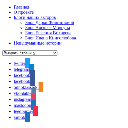
Главная
О проекте
Блоги наших авторов
Блог Дарьи Филипповой
Блог Алексея Моргуна
Блог Евгения Вихарева
Блог Ивана Книголюбова
Невыдуманные истории
twitter
telegram
facebook
facebook
odnoklassniki
vkontakte
instagram
mastodon
feedburner
airbnb