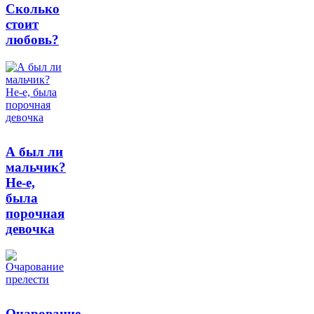
Сколько
стоит
любовь?
А был ли
мальчик?
Не-е,
была
порочная
девочка
Очарование