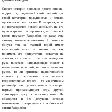
удачным выходом.
Сюжет истории довольно прост: юноша-
подросток, съедаемый свойственной для
своей категории праздностью и ленью,
пускается во все тяжкие. В то время, пока
он наслаждается «своей жизнью», на его
пути встречаются персонажи, которые всё
время поучают Раздолбая, не давая ему
самому «шевелить мозгами». В качестве
бонуса так же главный герой имеет
внутренний голос – только то, как
понимать его присутствие, остаётся на
совести читателя – то ли это невидимая
рука писателя, направляющая сюжет в
немыслимое и, порой, не самое логичное
русло, то ли признаки надвигающейся
«шизы» у персонажа. Что касается
второстепенных героев – то уж слишком
разношёрстная тусовка вышла у автора:
первый пропагандирует веру, другой
спонсирует досуг с проститутками. Не
обходится и без девушки, которая
моментально превращается в любовь всей
жизни Раздолбая.