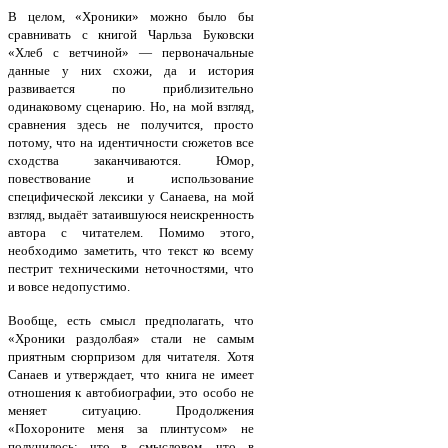
В целом, «Хроники» можно было бы
сравнивать с книгой Чарльза Буковски
«Хлеб с ветчиной» — первоначальные
данные у них схожи, да и история
развивается по приблизительно
одинаковому сценарию. Но, на мой взгляд,
сравнения здесь не получится, просто
потому, что на идентичности сюжетов все
сходства заканчиваются. Юмор,
повествование и использование
специфической лексики у Санаева, на мой
взгляд, выдаёт затаившуюся неискренность
автора с читателем. Помимо этого,
необходимо заметить, что текст ко всему
пестрит техническими неточностями, что
и вовсе недопустимо.
Вообще, есть смысл предполагать, что
«Хроники раздолбая» стали не самым
приятным сюрпризом для читателя. Хотя
Санаев и утверждает, что книга не имеет
отношения к автобиографии, это особо не
меняет ситуацию. Продолжения
«Похороните меня за плинтусом» не
получилось: что в смысловом, что в