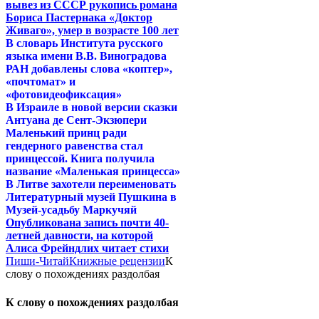
вывез из СССР рукопись романа
Бориса Пастернака «Доктор
Живаго», умер в возрасте 100 лет
В словарь Института русского
языка имени В.В. Виноградова
РАН добавлены слова «коптер»,
«почтомат» и
«фотовидеофиксация»
В Израиле в новой версии сказки
Антуана де Сент-Экзюпери
Маленький принц ради
гендерного равенства стал
принцессой. Книга получила
название «Маленькая принцесса»
В Литве захотели переименовать
Литературный музей Пушкина в
Музей-усадьбу Маркучяй
Опубликована запись почти 40-
летней давности, на которой
Алиса Фрейндлих читает стихи
Пиши-Читай
Книжные рецензии
К
слову о похождениях раздолбая
К слову о похождениях раздолбая