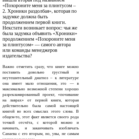
«Похороните меня за плинтусом –
2. Хроники раздолбая», которая по
задумке должна быть
продолжением первой книги.
Некстати возникает вопрос: чья же
была задумка объявить «Хроники»
продолжением «Похороните меня
за плинтусом» — самого автора
или команды менеджеров
издательства?
Важно отметить сразу, что книге можно
поставить довольно грустный и
неутешительный диагноз – к литературе
она имеет мало отношения, это — в
максимально возможной степени хорошо
разрекламированный проект, «почивание
на лаврах» от первой книги, которая
действительно была самой настоящей
книгой во всех смыслах этого слова. В
общем-то, этот факт является своего рода
точкой отсчёта, с которой можно и
начинать, и заканчивать изобличать
Санаева с его вторым, но, увы, не самым