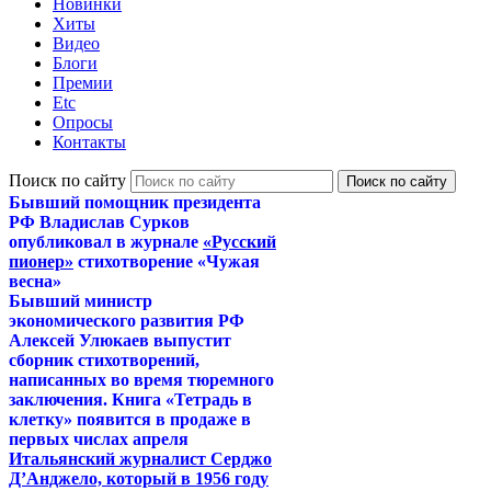
Новинки
Хиты
Видео
Блоги
Премии
Etc
Опросы
Контакты
Поиск по сайту
Бывший помощник президента
РФ Владислав Сурков
опубликовал в журнале
«Русский
пионер»
стихотворение «Чужая
весна»
Бывший министр
экономического развития РФ
Алексей Улюкаев выпустит
сборник стихотворений,
написанных во время тюремного
заключения. Книга «Тетрадь в
клетку» появится в продаже в
первых числах апреля
Итальянский журналист Серджо
Д’Анджело, который в 1956 году