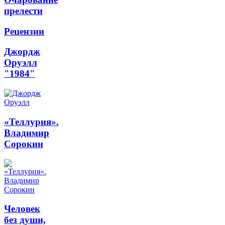
прелести
Рецензии
Джордж
Оруэлл
"1984"
«Теллурия».
Владимир
Сорокин
Человек
без души,