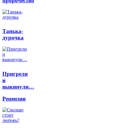
пророчество
Танька-
дурочка
Пригрели
и
выкинули…
Рецензии