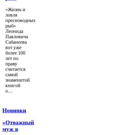
«Жизнь и
ловля
пресноводных
рыб»
Леонида
Павловича
Сабанеева
вот уже
более 100
лет по
праву
считается
самой
знаменитой
книгой
о…
Новинки
«Отважный
муж в