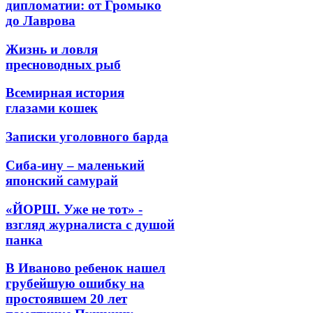
дипломатии: от Громыко
до Лаврова
Жизнь и ловля
пресноводных рыб
Всемирная история
глазами кошек
Записки уголовного барда
Сиба-ину – маленький
японский самурай
«ЙОРШ. Уже не тот» -
взгляд журналиста с душой
панка
В Иваново ребенок нашел
грубейшую ошибку на
простоявшем 20 лет