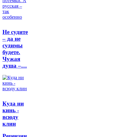
Не судите
– да не
судимы
будете.
Чужая
душа –…
Куда ни
кинь -
всюду
клин
Рецензии