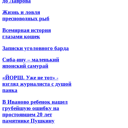
до Лаврова
Жизнь и ловля
пресноводных рыб
Всемирная история
глазами кошек
Записки уголовного барда
Сиба-ину – маленький
японский самурай
«ЙОРШ. Уже не тот» -
взгляд журналиста с душой
панка
В Иваново ребенок нашел
грубейшую ошибку на
простоявшем 20 лет
памятнике Пушкину