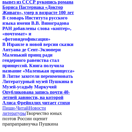
вывез из СССР рукопись романа
Бориса Пастернака «Доктор
Живаго», умер в возрасте 100 лет
В словарь Института русского
языка имени В.В. Виноградова
РАН добавлены слова «коптер»,
«почтомат» и
«фотовидеофиксация»
В Израиле в новой версии сказки
Антуана де Сент-Экзюпери
Маленький принц ради
гендерного равенства стал
принцессой. Книга получила
название «Маленькая принцесса»
В Литве захотели переименовать
Литературный музей Пушкина в
Музей-усадьбу Маркучяй
Опубликована запись почти 40-
летней давности, на которой
Алиса Фрейндлих читает стихи
Пиши-Читай
Новости
литературы
Творчество юных
поэтов России оценит
прапраправнучка Пушкина