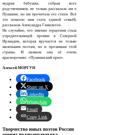
мудрая бабушка, собрав всех
родственников, не только рассказала им о
Пушкине, но им прочитала его стихи. Всё
это помогло нам стать единой семьёй,
рассказала Александра Гамильтон.
Не случайно, что именно герцогиня стала
учредительницей премии в Северной
Ирландии, которая вручается не только
маленьким поэтам, но и прозаикам этой
страны. И назвала она её очень
красноречиво: «Пушкинский приз».
Алексей МОРГУН
Facebook
Share on X
LinkedIn
WhatsApp
Email
Copy Link
Творчество юных поэтов России
оценит прапраправнучка