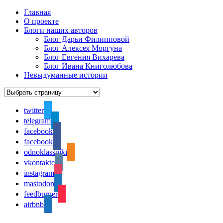
Главная
О проекте
Блоги наших авторов
Блог Дарьи Филипповой
Блог Алексея Моргуна
Блог Евгения Вихарева
Блог Ивана Книголюбова
Невыдуманные истории
twitter
telegram
facebook
facebook
odnoklassniki
vkontakte
instagram
mastodon
feedburner
airbnb