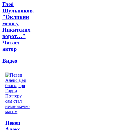
Глеб
Шульпяков.
"Окликни
меня у
Никитских
ворот…"
Читает
автор
Видео
Певец
Алекс