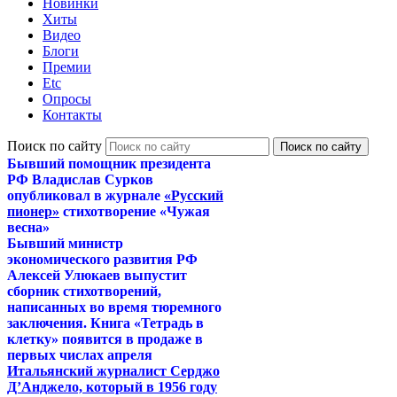
Новинки
Хиты
Видео
Блоги
Премии
Etc
Опросы
Контакты
Поиск по сайту
Бывший помощник президента
РФ Владислав Сурков
опубликовал в журнале
«Русский
пионер»
стихотворение «Чужая
весна»
Бывший министр
экономического развития РФ
Алексей Улюкаев выпустит
сборник стихотворений,
написанных во время тюремного
заключения. Книга «Тетрадь в
клетку» появится в продаже в
первых числах апреля
Итальянский журналист Серджо
Д’Анджело, который в 1956 году