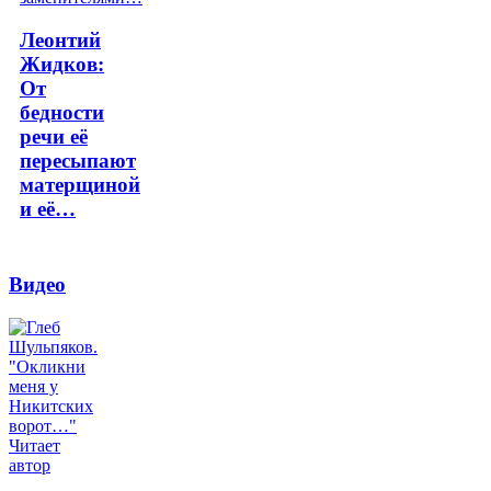
Леонтий
Жидков:
От
бедности
речи её
пересыпают
матерщиной
и её…
Видео