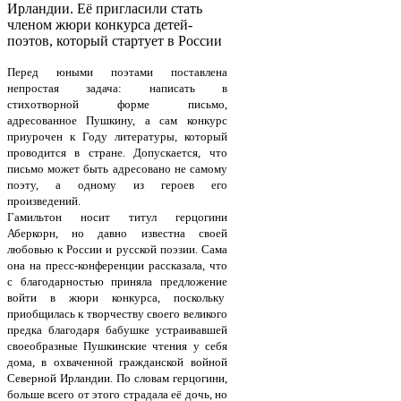
Ирландии. Её пригласили стать
членом жюри конкурса детей-
поэтов, который стартует в России
Перед юными поэтами поставлена
непростая задача: написать в
стихотворной форме письмо,
адресованное Пушкину, а сам конкурс
приурочен к Году литературы, который
проводится в стране. Допускается, что
письмо может быть адресовано не самому
поэту, а одному из героев его
произведений.
Гамильтон носит титул герцогини
Аберкорн, но давно известна своей
любовью к России и русской поэзии. Сама
она на пресс-конференции рассказала, что
с благодарностью приняла предложение
войти в жюри конкурса, поскольку
приобщилась к творчеству своего великого
предка благодаря бабушке устраивавшей
своеобразные Пушкинские чтения у себя
дома, в охваченной гражданской войной
Северной Ирландии. По словам герцогини,
больше всего от этого страдала её дочь, но