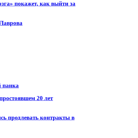
зга» покажет, как выйти за
 Лаврова
й панка
простоявшем 20 лет
сь продлевать контракты в