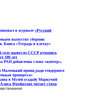
ликовал в журнале
«Русский
юкаев выпустит сборник
. Книга «Тетрадь в клетку»
6 году вывез из СССР рукопись
е 100 лет
ва РАН добавлены слова «коптер»,
и Маленький принц ради гендерного
енькая принцесса»
кина в Музей-усадьбу Маркучяй
й Алиса Фрейндлих читает стихи
уществования