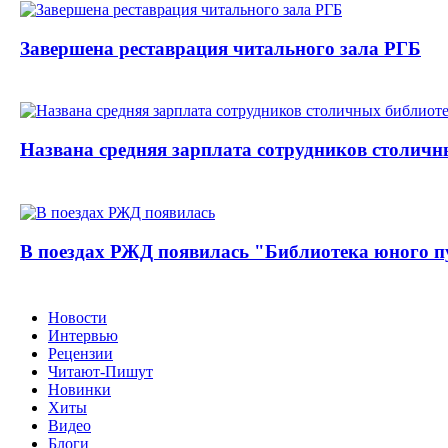
Завершена реставрация читального зала РГБ
Названа средняя зарплата сотрудников столичн
В поездах РЖД появилась "Библиотека юного п
Новости
Интервью
Рецензии
Читают-Пишут
Новинки
Хиты
Видео
Блоги