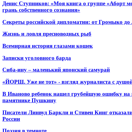
Денис Ступников: «Моя книга о группе «Аборт мо
грань собственного сознания»
Секреты российской дипломатии: от Громыко до
Жизнь и ловля пресноводных рыб
Всемирная история глазами кошек
Записки уголовного барда
Сиба-ину – маленький японский самурай
«ЙОРШ. Уже не тот» - взгляд журналиста с душо
В Иваново ребенок нашел грубейшую ошибку на 
памятнике Пушкину
Писатели Линвуд Баркли и Стивен Кинг отказали
России
Поэзия в темноте