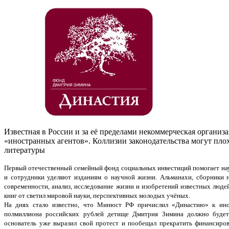
Известная в России и за её пределами некоммерческая организ
«иностранных агентов». Коллизии законодательства могут плох
литературы
Первый отечественный семейный фонд социальных инвестиций помогает нау
и сотрудники уделяют изданиям о научной жизни. Альманахи, сборники 
современности, анализ, исследование жизни и изобретений известных люд
книг от светил мировой науки, перспективных молодых учёных.
На днях стало известно, что Минюст РФ причислил «Династию» к ино
полмиллиона российских рублей детище Дмитрия Зимина должно будет
основатель уже выразил свой протест и пообещал прекратить финансиров