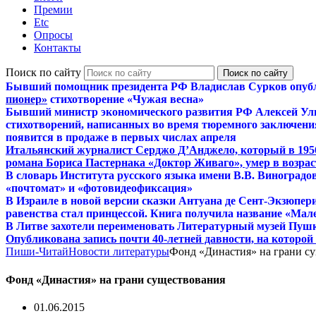
Премии
Etc
Опросы
Контакты
Поиск по сайту
Бывший помощник президента РФ Владислав Сурков опуб
пионер»
стихотворение «Чужая весна»
Бывший министр экономического развития РФ Алексей Ул
стихотворений, написанных во время тюремного заключения
появится в продаже в первых числах апреля
Итальянский журналист Серджо Д’Анджело, который в 195
романа Бориса Пастернака «Доктор Живаго», умер в возраст
В словарь Института русского языка имени В.В. Виноградо
«почтомат» и «фотовидеофиксация»
В Израиле в новой версии сказки Антуана де Сент-Экзюпер
равенства стал принцессой. Книга получила название «Мал
В Литве захотели переименовать Литературный музей Пуш
Опубликована запись почти 40-летней давности, на которо
Пиши-Читай
Новости литературы
Фонд «Династия» на грани с
Фонд «Династия» на грани существования
01.06.2015