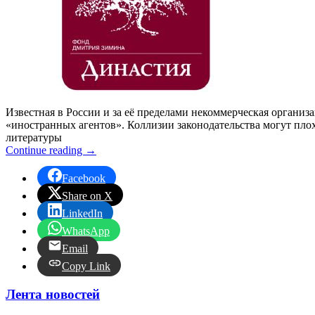
Известная в России и за её пределами некоммерческая организ
«иностранных агентов». Коллизии законодательства могут плох
литературы
Continue reading
→
Facebook
Share on X
LinkedIn
WhatsApp
Email
Copy Link
Лента новостей