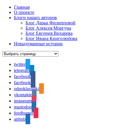
Главная
О проекте
Блоги наших авторов
Блог Дарьи Филипповой
Блог Алексея Моргуна
Блог Евгения Вихарева
Блог Ивана Книголюбова
Невыдуманные истории
twitter
telegram
facebook
facebook
odnoklassniki
vkontakte
instagram
mastodon
feedburner
airbnb