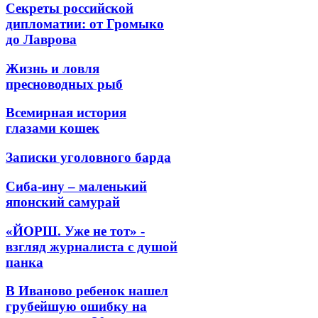
Секреты российской
дипломатии: от Громыко
до Лаврова
Жизнь и ловля
пресноводных рыб
Всемирная история
глазами кошек
Записки уголовного барда
Сиба-ину – маленький
японский самурай
«ЙОРШ. Уже не тот» -
взгляд журналиста с душой
панка
В Иваново ребенок нашел
грубейшую ошибку на