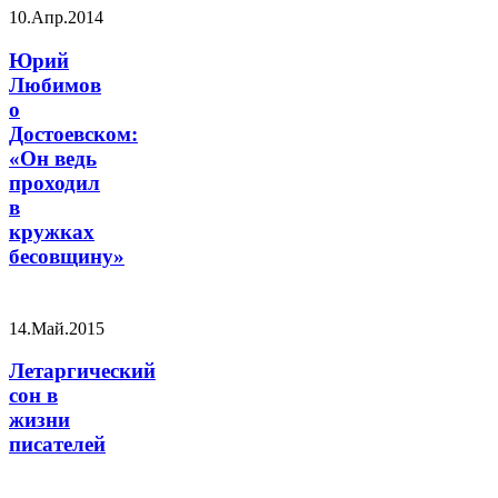
10.Апр.2014
Юрий
Любимов
о
Достоевском:
«Он ведь
проходил
в
кружках
бесовщину»
14.Май.2015
Летаргический
сон в
жизни
писателей