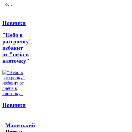
о…
Новинки
"Небо в
рассрочку"
избавит
от "неба в
клеточку"
Новинки
Маленький
Петя и