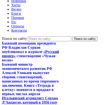
Новинки
Хиты
Видео
Блоги
Премии
Etc
Опросы
Контакты
Поиск по сайту
Бывший помощник президента
РФ Владислав Сурков
опубликовал в журнале
«Русский
пионер»
стихотворение «Чужая
весна»
Бывший министр
экономического развития РФ
Алексей Улюкаев выпустит
сборник стихотворений,
написанных во время тюремного
заключения. Книга «Тетрадь в
клетку» появится в продаже в
первых числах апреля
Итальянский журналист Серджо
Д’Анджело, который в 1956 году