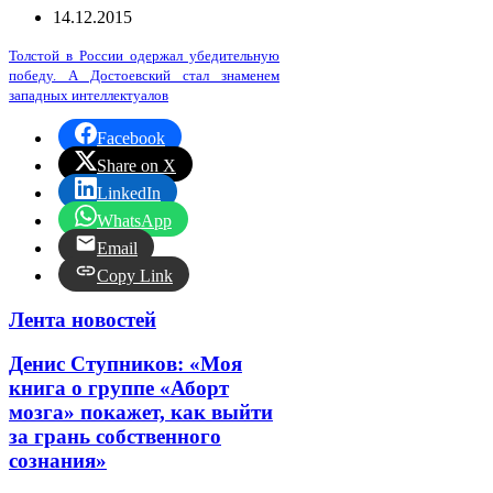
14.12.2015
Толстой в России одержал убедительную
победу. А Достоевский стал знаменем
западных интеллектуалов
Facebook
Share on X
LinkedIn
WhatsApp
Email
Copy Link
Лента новостей
Денис Ступников: «Моя
книга о группе «Аборт
мозга» покажет, как выйти
за грань собственного
сознания»