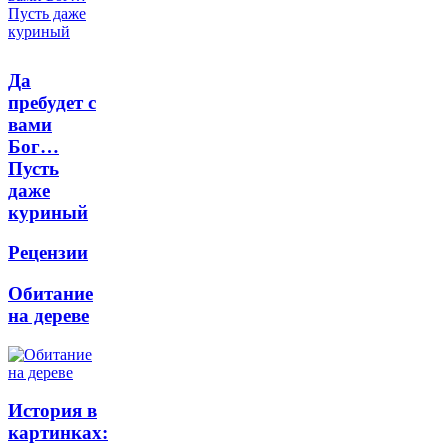
Да
пребудет с
вами
Бог…
Пусть
даже
куриный
Рецензии
Обитание
на дереве
История в
картинках: