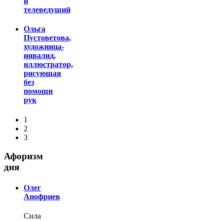
и
телеведущий
Ольга
Пустоветова,
художница-
инвалид,
иллюстратор,
рисующая
без
помощи
рук
1
2
3
Афоризм
дня
Олег
Анофриев
Cила