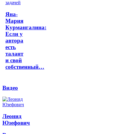
Яна-
Мария
Курмангалина:
Если у
автора
есть
талант
и свой
собственный…
Видео
Леонид
Юзефович