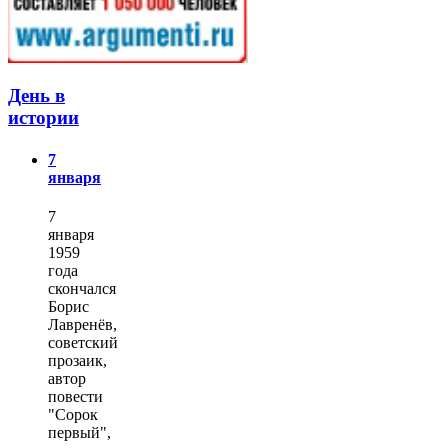
День в
истории
7
января
7
января
1959
года
скончался
Борис
Лавренёв,
советский
прозаик,
автор
повести
"Сорок
первый",