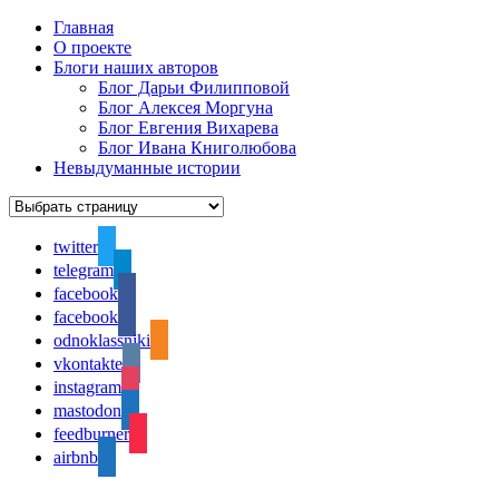
Главная
О проекте
Блоги наших авторов
Блог Дарьи Филипповой
Блог Алексея Моргуна
Блог Евгения Вихарева
Блог Ивана Книголюбова
Невыдуманные истории
twitter
telegram
facebook
facebook
odnoklassniki
vkontakte
instagram
mastodon
feedburner
airbnb